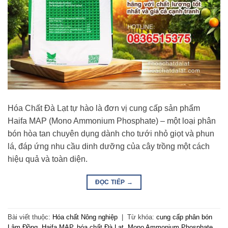
Hóa Chất Đà Lạt tự hào là đơn vị cung cấp sản phẩm
Haifa MAP (Mono Ammonium Phosphate) – một loại phân
bón hòa tan chuyên dụng dành cho tưới nhỏ giọt và phun
lá, đáp ứng nhu cầu dinh dưỡng của cây trồng một cách
hiệu quả và toàn diện.
ĐỌC TIẾP
→
Bài viết thuộc:
Hóa chất Nông nghiệp
|
Từ khóa:
cung cấp phân bón
Lâm Đồng
,
Haifa MAP
,
hóa chất Đà Lạt
,
Mono Ammonium Phosphate
,