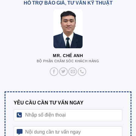
HỖ TRỢ BÁO GIÁ, TƯ VẤN KỸ THUẬT
MR. CHẾ ANH
BỘ PHẬN CHĂM SÓC KHÁCH HÀNG
YÊU CẦU CẦN TƯ VẤN NGAY