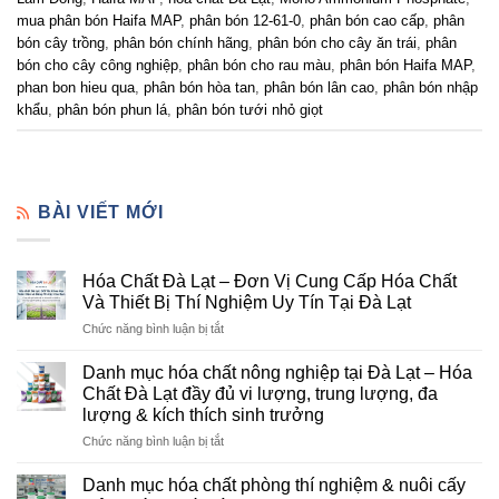
mua phân bón Haifa MAP
,
phân bón 12-61-0
,
phân bón cao cấp
,
phân
bón cây trồng
,
phân bón chính hãng
,
phân bón cho cây ăn trái
,
phân
bón cho cây công nghiệp
,
phân bón cho rau màu
,
phân bón Haifa MAP
,
phan bon hieu qua
,
phân bón hòa tan
,
phân bón lân cao
,
phân bón nhập
khẩu
,
phân bón phun lá
,
phân bón tưới nhỏ giọt
BÀI VIẾT MỚI
Hóa Chất Đà Lạt – Đơn Vị Cung Cấp Hóa Chất
Và Thiết Bị Thí Nghiệm Uy Tín Tại Đà Lạt
ở
Chức năng bình luận bị tắt
Hóa
Chất
Danh mục hóa chất nông nghiệp tại Đà Lạt – Hóa
Đà
Chất Đà Lạt đầy đủ vi lượng, trung lượng, đa
Lạt
lượng & kích thích sinh trưởng
–
ở
Chức năng bình luận bị tắt
Đơn
Danh
Vị
mục
Cung
Danh mục hóa chất phòng thí nghiệm & nuôi cấy
hóa
Cấp