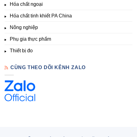
Hóa chất ngoại
–
Hóa
Hóa chất tinh khiết PA China
Chất
Đà
Lạt
Nông nghiệp
Phụ gia thực phẩm
Thiết bị đo
CÙNG THEO DÕI KÊNH ZALO