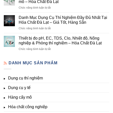
mô – Hóa Chất Đà Lạt
chất
Hóa
ở
Chức năng bình luận bị tắt
nông
Chất
Danh
nghiệp
Và
mục
tại
Danh Mục Dụng Cụ Thí Nghiệm Đầy Đủ Nhất Tại
Thiết
hóa
Đà
Bị
Hóa Chất Đà Lạt – Giá Tốt, Hàng Sẵn
chất
Lạt
Thí
ở
Chức năng bình luận bị tắt
phòng
–
Nghiệm
Danh
thí
Hóa
Uy
Mục
nghiệm
Thiết bị đo pH, EC, TDS, Clo, Nhiệt độ, Nông
Chất
Tín
Dụng
&
nghiệp & Phòng thí nghiệm – Hóa Chất Đà Lạt
Đà
Tại
Cụ
nuôi
Lạt
Đà
ở
Chức năng bình luận bị tắt
Thí
cấy
đầy
Lạt
Thiết
Nghiệm
mô
đủ
bị
Đầy
–
vi
đo
DANH MỤC SẢN PHẨM
Đủ
Hóa
lượng,
pH,
Nhất
Chất
trung
EC,
Tại
Đà
lượng,
TDS,
Hóa
Lạt
đa
Dụng cụ thí nghiệm
Clo,
Chất
lượng
Nhiệt
Đà
&
Dụng cụ y tế
độ,
Lạt
kích
Nông
–
thích
nghiệp
Giá
Hàng cấy mô
sinh
&
Tốt,
trưởng
Phòng
Hàng
Hóa chất công nghiệp
thí
Sẵn
nghiệm