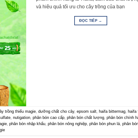
và hiệu quả tối ưu cho cây trồng của bạn
ĐỌC TIẾP
→
ây trồng thiếu magie
,
dưỡng chất cho cây
,
epsom salt
,
haifa bittermag
,
haifa 
ulfate
,
nutigation
,
phân bón cao cấp
,
phân bón chất lượng
,
phân bón chính h
agie
,
phân bón nhập khẩu
,
phân bón nông nghiệp
,
phân bón phun lá
,
phân bó
gie