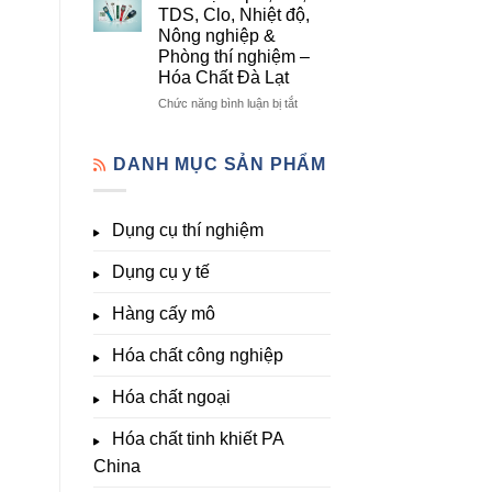
lượng,
mô
Dụng
TDS, Clo, Nhiệt độ,
trung
–
Cụ
Nông nghiệp &
lượng,
Hóa
Thí
Phòng thí nghiệm –
đa
Chất
Nghiệm
Hóa Chất Đà Lạt
lượng
Đà
Đầy
&
Lạt
Đủ
ở
Chức năng bình luận bị tắt
kích
Nhất
Thiết
thích
Tại
bị
sinh
Hóa
đo
DANH MỤC SẢN PHẨM
trưởng
Chất
pH,
Đà
EC,
Lạt
TDS,
Dụng cụ thí nghiệm
–
Clo,
Giá
Nhiệt
Tốt,
Dụng cụ y tế
độ,
Hàng
Nông
Sẵn
nghiệp
Hàng cấy mô
&
Phòng
Hóa chất công nghiệp
thí
nghiệm
Hóa chất ngoại
–
Hóa
Hóa chất tinh khiết PA
Chất
Đà
China
Lạt