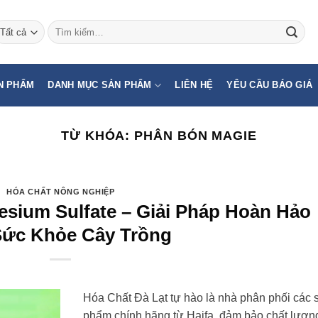
Tìm
kiếm:
N PHẨM
DANH MỤC SẢN PHẨM
LIÊN HỆ
YÊU CẦU BÁO GIÁ
TỪ KHÓA:
PHÂN BÓN MAGIE
HÓA CHẤT NÔNG NGHIỆP
esium Sulfate – Giải Pháp Hoàn Hảo
ức Khỏe Cây Trồng
Hóa Chất Đà Lạt tự hào là nhà phân phối các 
phẩm chính hãng từ Haifa, đảm bảo chất lượn