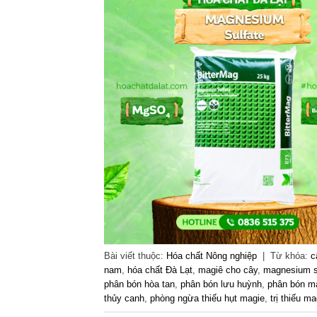
Bài viết thuộc:
Hóa chất Nông nghiệp
|
Từ khóa:
c
nam
,
hóa chất Đà Lạt
,
magiê cho cây
,
magnesium s
phân bón hòa tan
,
phân bón lưu huỳnh
,
phân bón m
thủy canh
,
phòng ngừa thiếu hụt magie
,
trị thiếu ma