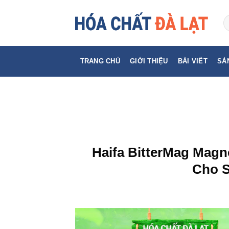
Skip
to
content
TRANG CHỦ
GIỚI THIỆU
BÀI VIẾT
SẢ
Haifa BitterMag Magn
Cho S