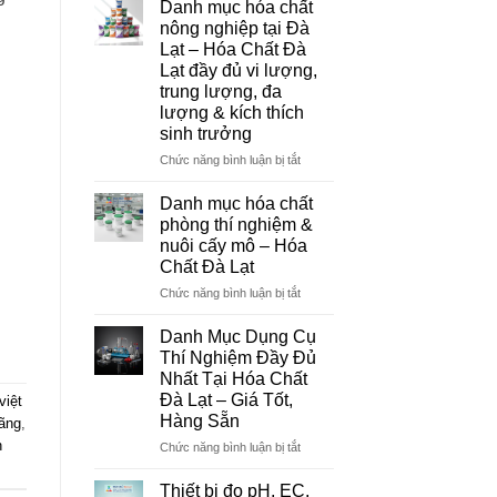
Danh mục hóa chất
Đà
nông nghiệp tại Đà
Lạt
Lạt – Hóa Chất Đà
–
Lạt đầy đủ vi lượng,
Đơn
trung lượng, đa
Vị
lượng & kích thích
Cung
sinh trưởng
Cấp
Hóa
ở
Chức năng bình luận bị tắt
Chất
Danh
Và
mục
Danh mục hóa chất
Thiết
hóa
phòng thí nghiệm &
Bị
chất
nuôi cấy mô – Hóa
Thí
nông
Chất Đà Lạt
Nghiệm
nghiệp
Uy
tại
ở
Chức năng bình luận bị tắt
Tín
Đà
Danh
Tại
Lạt
mục
Danh Mục Dụng Cụ
Đà
–
hóa
Thí Nghiệm Đầy Đủ
Lạt
Hóa
chất
Nhất Tại Hóa Chất
Chất
phòng
Đà Lạt – Giá Tốt,
việt
Đà
thí
Hàng Sẵn
ãng
,
Lạt
nghiệm
đầy
&
n
ở
Chức năng bình luận bị tắt
đủ
nuôi
Danh
vi
cấy
Mục
Thiết bị đo pH, EC,