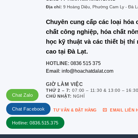
Địa chỉ:
9 Hoàng Diệu, Phường Cam Ly - Đà L
Chuyên cung cấp các loại hóa 
chất công nghiệp, hóa chất nôn
học kỹ thuật và các thiết bị th
cao tại Đà Lạt.
HOTLINE:
0836 515 375
Email:
info@hoachatdalat.com
GIỜ LÀM VIỆC
THỨ 2 – 7:
07:00 – 11:30 & 13:00 – 16:3
Chat Zalo
CHỦ NHẬT:
NGHỈ
Chat Facebook
TƯ VẤN & ĐẶT HÀNG
EMAIL LIÊN 
Hotline: 0836.515.375