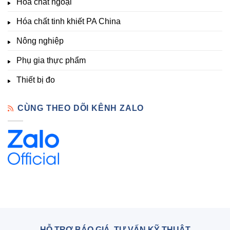
Hóa chất ngoại
–
Hóa
Hóa chất tinh khiết PA China
Chất
Đà
Lạt
Nông nghiệp
Phụ gia thực phẩm
Thiết bị đo
CÙNG THEO DÕI KÊNH ZALO
HỖ TRỢ BÁO GIÁ, TƯ VẤN KỸ THUẬT