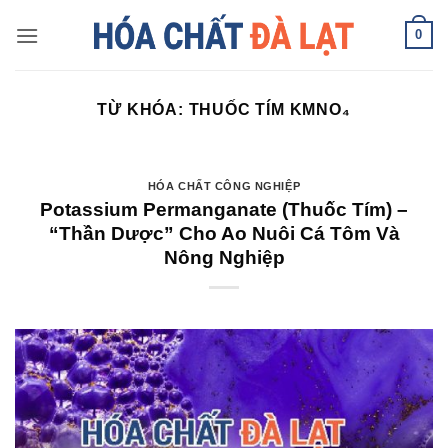
Skip
0
to
content
TỪ KHÓA:
THUỐC TÍM KMNO₄
HÓA CHẤT CÔNG NGHIỆP
Potassium Permanganate (Thuốc Tím) –
“Thần Dược” Cho Ao Nuôi Cá Tôm Và
Nông Nghiệp