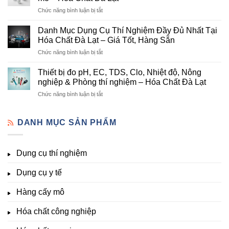
chất
Hóa
ở
Chức năng bình luận bị tắt
nông
Chất
Danh
nghiệp
Và
mục
tại
Danh Mục Dụng Cụ Thí Nghiệm Đầy Đủ Nhất Tại
Thiết
hóa
Đà
Bị
Hóa Chất Đà Lạt – Giá Tốt, Hàng Sẵn
chất
Lạt
Thí
ở
Chức năng bình luận bị tắt
phòng
–
Nghiệm
Danh
thí
Hóa
Uy
Mục
nghiệm
Thiết bị đo pH, EC, TDS, Clo, Nhiệt độ, Nông
Chất
Tín
Dụng
&
nghiệp & Phòng thí nghiệm – Hóa Chất Đà Lạt
Đà
Tại
Cụ
nuôi
Lạt
Đà
ở
Chức năng bình luận bị tắt
Thí
cấy
đầy
Lạt
Thiết
Nghiệm
mô
đủ
bị
Đầy
–
vi
đo
DANH MỤC SẢN PHẨM
Đủ
Hóa
lượng,
pH,
Nhất
Chất
trung
EC,
Tại
Đà
lượng,
TDS,
Hóa
Lạt
đa
Dụng cụ thí nghiệm
Clo,
Chất
lượng
Nhiệt
Đà
&
Dụng cụ y tế
độ,
Lạt
kích
Nông
–
thích
nghiệp
Giá
Hàng cấy mô
sinh
&
Tốt,
trưởng
Phòng
Hàng
Hóa chất công nghiệp
thí
Sẵn
nghiệm