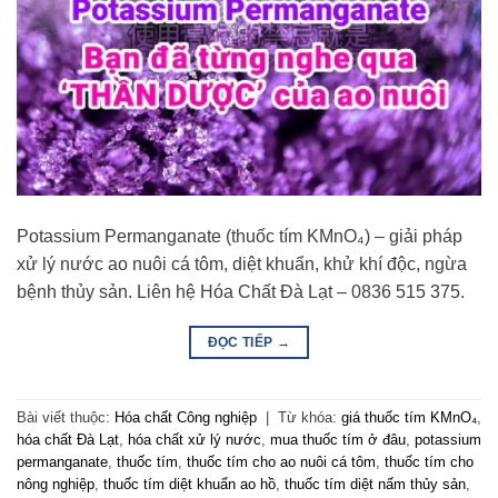
Potassium Permanganate (thuốc tím KMnO₄) – giải pháp
xử lý nước ao nuôi cá tôm, diệt khuẩn, khử khí độc, ngừa
bệnh thủy sản. Liên hệ Hóa Chất Đà Lạt – 0836 515 375.
ĐỌC TIẾP
→
Bài viết thuộc:
Hóa chất Công nghiệp
|
Từ khóa:
giá thuốc tím KMnO₄
,
hóa chất Đà Lạt
,
hóa chất xử lý nước
,
mua thuốc tím ở đâu
,
potassium
permanganate
,
thuốc tím
,
thuốc tím cho ao nuôi cá tôm
,
thuốc tím cho
nông nghiệp
,
thuốc tím diệt khuẩn ao hồ
,
thuốc tím diệt nấm thủy sản
,