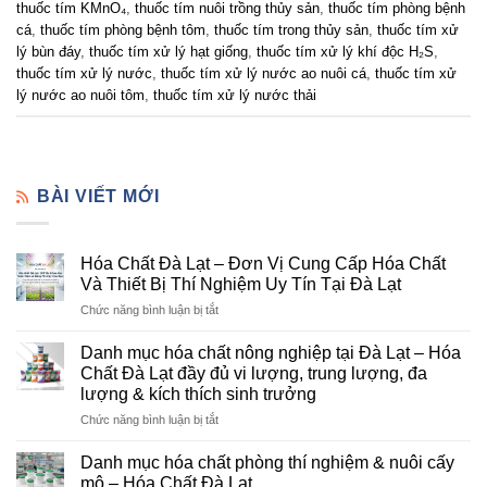
thuốc tím KMnO₄
,
thuốc tím nuôi trồng thủy sản
,
thuốc tím phòng bệnh
cá
,
thuốc tím phòng bệnh tôm
,
thuốc tím trong thủy sản
,
thuốc tím xử
lý bùn đáy
,
thuốc tím xử lý hạt giống
,
thuốc tím xử lý khí độc H₂S
,
thuốc tím xử lý nước
,
thuốc tím xử lý nước ao nuôi cá
,
thuốc tím xử
lý nước ao nuôi tôm
,
thuốc tím xử lý nước thải
BÀI VIẾT MỚI
Hóa Chất Đà Lạt – Đơn Vị Cung Cấp Hóa Chất
Và Thiết Bị Thí Nghiệm Uy Tín Tại Đà Lạt
ở
Chức năng bình luận bị tắt
Hóa
Chất
Danh mục hóa chất nông nghiệp tại Đà Lạt – Hóa
Đà
Chất Đà Lạt đầy đủ vi lượng, trung lượng, đa
Lạt
lượng & kích thích sinh trưởng
–
ở
Chức năng bình luận bị tắt
Đơn
Danh
Vị
mục
Cung
Danh mục hóa chất phòng thí nghiệm & nuôi cấy
hóa
Cấp
mô – Hóa Chất Đà Lạt