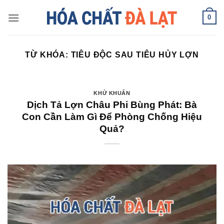
Skip
0
to
content
TỪ KHÓA:
TIÊU ĐỘC SAU TIÊU HỦY LỢN
KHỬ KHUẨN
Dịch Tả Lợn Châu Phi Bùng Phát: Bà
Con Cần Làm Gì Để Phòng Chống Hiệu
Quả?