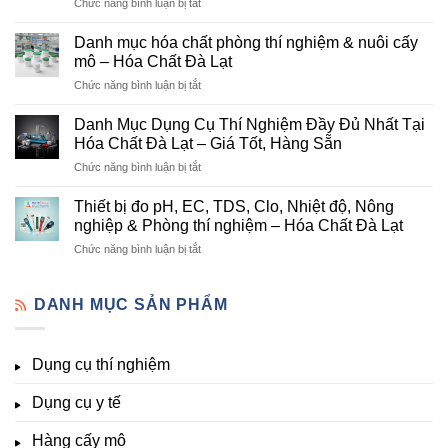
ở
Chức năng bình luận bị tắt
Đơn
Danh
Vị
mục
Cung
Danh mục hóa chất phòng thí nghiệm & nuôi cấy
hóa
Cấp
mô – Hóa Chất Đà Lạt
chất
Hóa
ở
Chức năng bình luận bị tắt
nông
Chất
Danh
nghiệp
Và
mục
tại
Danh Mục Dụng Cụ Thí Nghiệm Đầy Đủ Nhất Tại
Thiết
hóa
Đà
Bị
Hóa Chất Đà Lạt – Giá Tốt, Hàng Sẵn
chất
Lạt
Thí
ở
Chức năng bình luận bị tắt
phòng
–
Nghiệm
Danh
thí
Hóa
Uy
Mục
nghiệm
Thiết bị đo pH, EC, TDS, Clo, Nhiệt độ, Nông
Chất
Tín
Dụng
&
nghiệp & Phòng thí nghiệm – Hóa Chất Đà Lạt
Đà
Tại
Cụ
nuôi
Lạt
Đà
ở
Chức năng bình luận bị tắt
Thí
cấy
đầy
Lạt
Thiết
Nghiệm
mô
đủ
bị
Đầy
–
vi
đo
DANH MỤC SẢN PHẨM
Đủ
Hóa
lượng,
pH,
Nhất
Chất
trung
EC,
Tại
Đà
lượng,
TDS,
Hóa
Lạt
đa
Dụng cụ thí nghiệm
Clo,
Chất
lượng
Nhiệt
Đà
&
Dụng cụ y tế
độ,
Lạt
kích
Nông
–
thích
nghiệp
Giá
Hàng cấy mô
sinh