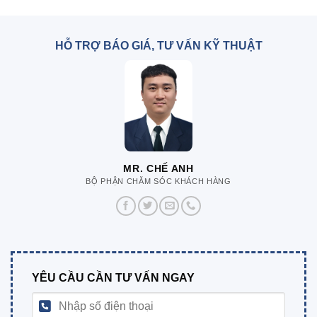
HỖ TRỢ BÁO GIÁ, TƯ VẤN KỸ THUẬT
MR. CHẾ ANH
BỘ PHẬN CHĂM SÓC KHÁCH HÀNG
YÊU CẦU CẦN TƯ VẤN NGAY