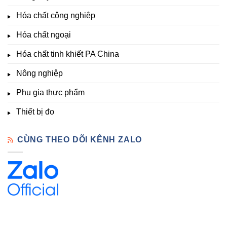
&
Tốt,
trưởng
Phòng
Hàng
Hóa chất công nghiệp
thí
Sẵn
nghiệm
Hóa chất ngoại
–
Hóa
Hóa chất tinh khiết PA China
Chất
Đà
Lạt
Nông nghiệp
Phụ gia thực phẩm
Thiết bị đo
CÙNG THEO DÕI KÊNH ZALO