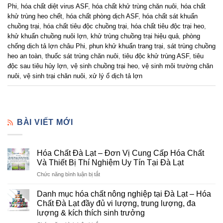
Phi
,
hóa chất diệt virus ASF
,
hóa chất khử trùng chăn nuôi
,
hóa chất
khử trùng heo chết
,
hóa chất phòng dịch ASF
,
hóa chất sát khuẩn
chuồng trại
,
hóa chất tiêu độc chuồng trại
,
hóa chất tiêu độc trại heo
,
khử khuẩn chuồng nuôi lợn
,
khử trùng chuồng trại hiệu quả
,
phòng
chống dịch tả lợn châu Phi
,
phun khử khuẩn trang trại
,
sát trùng chuồng
heo an toàn
,
thuốc sát trùng chăn nuôi
,
tiêu độc khử trùng ASF
,
tiêu
độc sau tiêu hủy lợn
,
vệ sinh chuồng trại heo
,
vệ sinh môi trường chăn
nuôi
,
vệ sinh trại chăn nuôi
,
xử lý ổ dịch tả lợn
BÀI VIẾT MỚI
Hóa Chất Đà Lạt – Đơn Vị Cung Cấp Hóa Chất
Và Thiết Bị Thí Nghiệm Uy Tín Tại Đà Lạt
ở
Chức năng bình luận bị tắt
Hóa
Chất
Danh mục hóa chất nông nghiệp tại Đà Lạt – Hóa
Đà
Chất Đà Lạt đầy đủ vi lượng, trung lượng, đa
Lạt
lượng & kích thích sinh trưởng
–