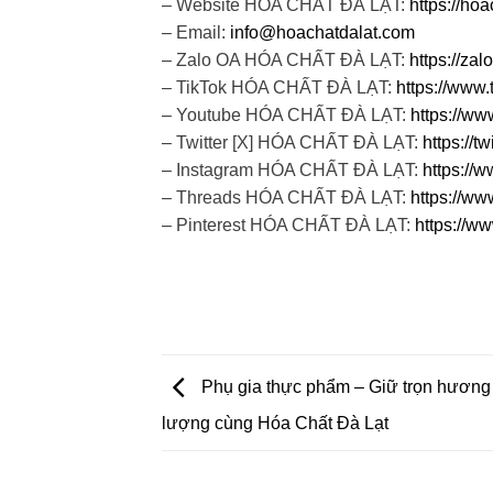
– Website HÓA CHẤT ĐÀ LẠT:
https://ho
– Email:
info@hoachatdalat.com
– Zalo OA HÓA CHẤT ĐÀ LẠT:
https://z
– TikTok HÓA CHẤT ĐÀ LẠT:
https://www.
– Youtube HÓA CHẤT ĐÀ LẠT:
https://w
– Twitter [X] HÓA CHẤT ĐÀ LẠT:
https://
– Instagram HÓA CHẤT ĐÀ LẠT:
https://
– Threads HÓA CHẤT ĐÀ LẠT:
https://ww
– Pinterest HÓA CHẤT ĐÀ LẠT:
https://w
Phụ gia thực phẩm – Giữ trọn hương 
lượng cùng Hóa Chất Đà Lạt