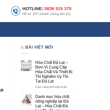
HOTLINE:
0836 515 375
Hỗ trợ 24/7 (nhanh chóng tiện lợi)
BÀI VIẾT MỚI
Hóa Chất Đà Lạt –
Đơn Vị Cung Cấp
Hóa Chất Và Thiết Bị
Thí Nghiệm Uy Tín
Tại Đà Lạt
ở
Chức năng bình luận bị tắt
An
Hóa
Chất
Danh mục hóa chất
Đà
nông nghiệp tại Đà
Lạt
Lạt – Hóa Chất Đà
–