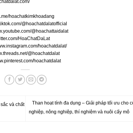
achatdalat.com/
alo.me/hoachatkimkhoadang
tiktok.com/@hoachatdalatofficial
ww.youtube.com/@hoachattaidalat
twitter.com/HoaChatDaLat
www.instagram.com/hoachatdalat/
w.threads.net/@hoachatdalat
ww.pinterest.com/hoachatdalat
Than hoạt tính đa dụng – Giải pháp tối ưu cho 
sắc và chất
nghiệp, nông nghiệp, thí nghiệm và nuôi cấy mô