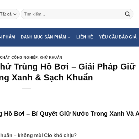
Tìm
kiếm:
N PHẨM
DANH MỤC SẢN PHẨM
LIÊN HỆ
YÊU CẦU BÁO GIÁ
CHẤT CÔNG NGHIỆP
,
KHỬ KHUẨN
Khử Trùng Hồ Bơi – Giải Pháp Giữ
ng Xanh & Sạch Khuẩn
g Hồ Bơi – Bí Quyết Giữ Nước Trong Xanh Và 
khuẩn – không mùi Clo khó chịu
?