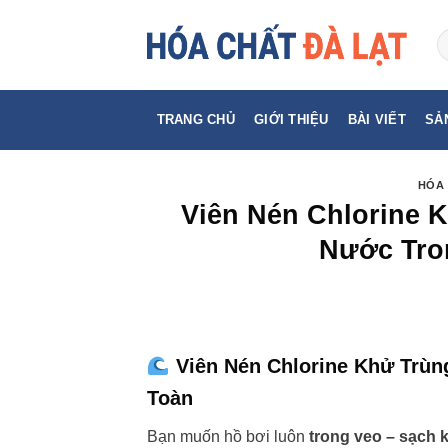
Skip
to
content
TRANG CHỦ
GIỚI THIỆU
BÀI VIẾT
SẢ
HÓA 
Viên Nén Chlorine 
Nước Tro
Viên Nén Chlorine Khử Trùn
Toàn
Bạn muốn hồ bơi luôn
trong veo – sạch 