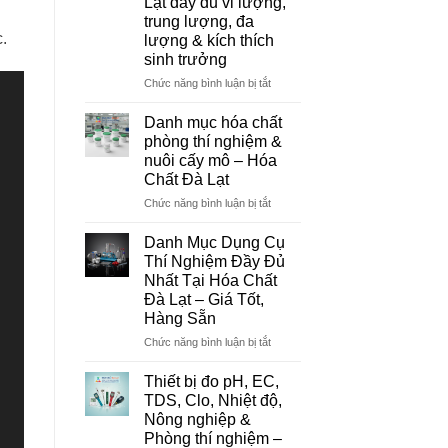
Lạt đầy đủ vi lượng,
Đơn
trung lượng, đa
Vị
.
lượng & kích thích
Cung
sinh trưởng
Cấp
Hóa
ở
Chức năng bình luận bị tắt
Chất
Danh
Và
mục
Danh mục hóa chất
Thiết
hóa
phòng thí nghiệm &
Bị
chất
nuôi cấy mô – Hóa
Thí
nông
Chất Đà Lạt
Nghiệm
nghiệp
Uy
tại
ở
Chức năng bình luận bị tắt
Tín
Đà
Danh
Tại
Lạt
mục
Danh Mục Dụng Cụ
Đà
–
hóa
Thí Nghiệm Đầy Đủ
Lạt
Hóa
chất
Nhất Tại Hóa Chất
Chất
phòng
Đà Lạt – Giá Tốt,
Đà
thí
Hàng Sẵn
Lạt
nghiệm
đầy
&
ở
Chức năng bình luận bị tắt
đủ
nuôi
Danh
vi
cấy
Mục
Thiết bị đo pH, EC,
lượng,
mô
Dụng
TDS, Clo, Nhiệt độ,
trung
–
Cụ
Nông nghiệp &
lượng,
Hóa
Thí
Phòng thí nghiệm –
đa
Chất
Nghiệm