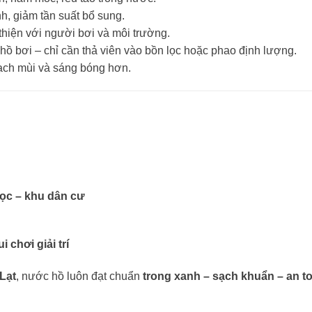
, giảm tần suất bổ sung.
thiện với người bơi và môi trường.
ồ bơi – chỉ cần thả viên vào bồn lọc hoặc phao định lượng.
ạch mùi và sáng bóng hơn.
học – khu dân cư
 chơi giải trí
Lạt
, nước hồ luôn đạt chuẩn
trong xanh – sạch khuẩn – an t