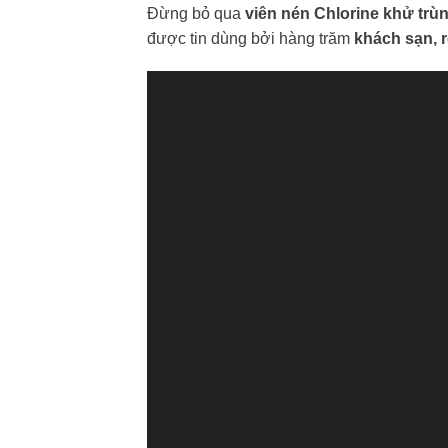
Đừng bỏ qua
viên nén Chlorine khử trù
được tin dùng bởi hàng trăm
khách sạn, r
Trình
chơi
Video