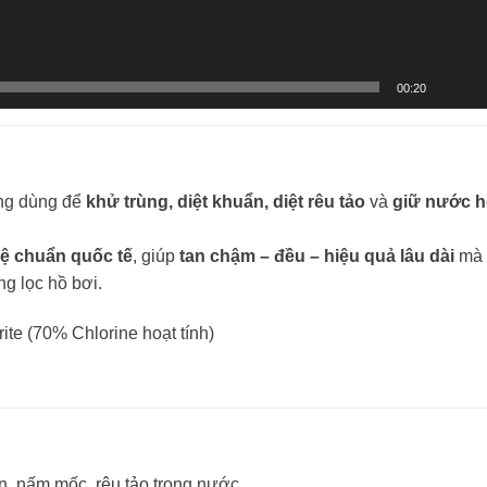
00:20
ụng dùng để
khử trùng, diệt khuẩn, diệt rêu tảo
và
giữ nước 
ệ chuẩn quốc tế
, giúp
tan chậm – đều – hiệu quả lâu dài
mà
g lọc hồ bơi.
te (70% Chlorine hoạt tính)
n, nấm mốc, rêu tảo trong nước.