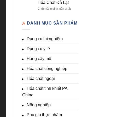
Hóa Chất Đà Lạt
lượng
Đà
Đầy
&
Lạt
Đủ
ở
Chức năng bình luận bị tắt
kích
Nhất
Thiết
thích
Tại
bị
sinh
Hóa
đo
DANH MỤC SẢN PHẨM
trưởng
Chất
pH,
Đà
EC,
Lạt
TDS,
Dụng cụ thí nghiệm
–
Clo,
Giá
Nhiệt
Tốt,
Dụng cụ y tế
độ,
Hàng
Nông
Sẵn
nghiệp
Hàng cấy mô
&
Phòng
Hóa chất công nghiệp
thí
nghiệm
Hóa chất ngoại
–
Hóa
Hóa chất tinh khiết PA
Chất
Đà
China
Lạt
Nông nghiệp
Phụ gia thực phẩm