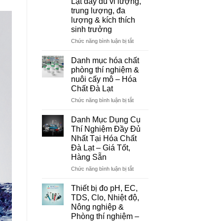
Lạt đầy đủ vi lượng,
Đơn
trung lượng, đa
Vị
lượng & kích thích
Cung
sinh trưởng
Cấp
Hóa
ở
Chức năng bình luận bị tắt
Chất
Danh
Và
mục
Danh mục hóa chất
Thiết
hóa
phòng thí nghiệm &
Bị
chất
nuôi cấy mô – Hóa
Thí
nông
Chất Đà Lạt
Nghiệm
nghiệp
Uy
tại
ở
Chức năng bình luận bị tắt
Tín
Đà
Danh
Tại
Lạt
mục
Danh Mục Dụng Cụ
Đà
–
hóa
Thí Nghiệm Đầy Đủ
Lạt
Hóa
chất
Nhất Tại Hóa Chất
Chất
phòng
Đà Lạt – Giá Tốt,
Đà
thí
Hàng Sẵn
Lạt
nghiệm
đầy
&
ở
Chức năng bình luận bị tắt
đủ
nuôi
Danh
vi
cấy
Mục
Thiết bị đo pH, EC,
lượng,
mô
Dụng
TDS, Clo, Nhiệt độ,
trung
–
Cụ
Nông nghiệp &
lượng,
Hóa
Thí
Phòng thí nghiệm –
đa
Chất
Nghiệm