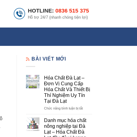
HOTLINE:
0836 515 375
Hỗ trợ 24/7 (nhanh chóng tiện lợi)
BÀI VIẾT MỚI
Hóa Chất Đà Lạt –
Đơn Vị Cung Cấp
Hóa Chất Và Thiết Bị
Thí Nghiệm Uy Tín
Tại Đà Lạt
ở
Chức năng bình luận bị tắt
Hóa
 ô
Chất
Danh mục hóa chất
Đà
nông nghiệp tại Đà
à
Lạt
Lạt – Hóa Chất Đà
–