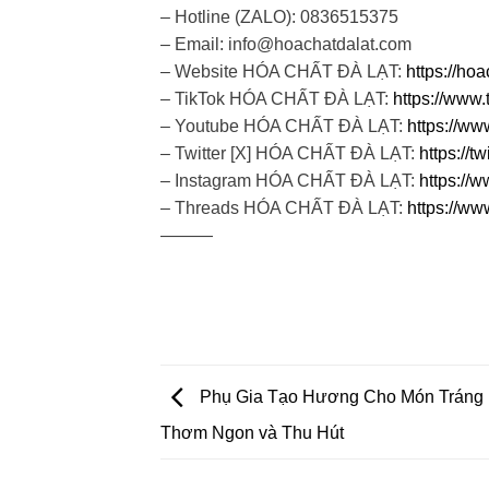
– Hotline (ZALO): 0836515375
– Email: info@hoachatdalat.com
– Website HÓA CHẤT ĐÀ LẠT:
https://ho
– TikTok HÓA CHẤT ĐÀ LẠT:
https://www.
– Youtube HÓA CHẤT ĐÀ LẠT:
https://w
– Twitter [X] HÓA CHẤT ĐÀ LẠT:
https://
– Instagram HÓA CHẤT ĐÀ LẠT:
https://
– Threads HÓA CHẤT ĐÀ LẠT:
https://ww
———
Phụ Gia Tạo Hương Cho Món Tráng
Thơm Ngon và Thu Hút