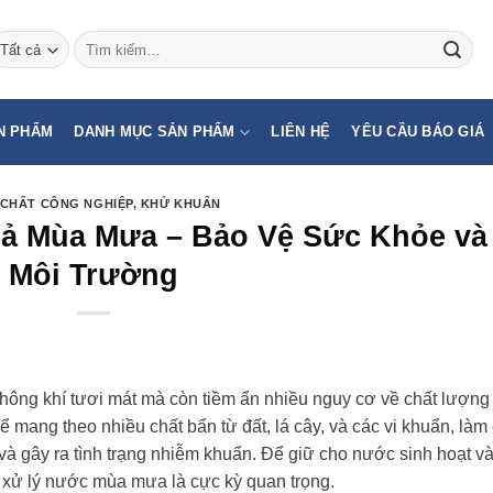
Tìm
kiếm:
N PHẨM
DANH MỤC SẢN PHẨM
LIÊN HỆ
YÊU CẦU BÁO GIÁ
CHẤT CÔNG NGHIỆP
,
KHỬ KHUẨN
ả Mùa Mưa – Bảo Vệ Sức Khỏe và
Môi Trường
hông khí tươi mát mà còn tiềm ẩn nhiều nguy cơ về chất lượng
mang theo nhiều chất bẩn từ đất, lá cây, và các vi khuẩn, làm
à gây ra tình trạng nhiễm khuẩn. Để giữ cho nước sinh hoạt v
ệc xử lý nước mùa mưa là cực kỳ quan trọng.