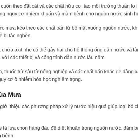
 cuốn theo đất cát và các chất hữu cơ, tạo môi trường thuận lợi
 tăng nguy cơ nhiễm khuẩn và mầm bệnh cho nguồn nước sinh ho
ớc mưa kéo theo các chất bẩn từ bề mặt xuống nguồn nước, kh
ễ bị tắc nghẽn.
chứa axit nhẹ có thể gây hại cho hệ thống ống dẫn nước và l
là với các thiết bị và công trình dẫn nước lâu năm.
n, thuốc trừ sâu từ nông nghiệp và các chất bẩn khác dễ dàng 
uy cơ ô nhiễm hóa học nghiêm trọng.
Mùa Mưa
giới thiệu các phương pháp xử lý nước hiệu quả giúp loại bỏ c
ne là lựa chọn hàng đầu để diệt khuẩn trong nguồn nước, đảm b
m bệnh.