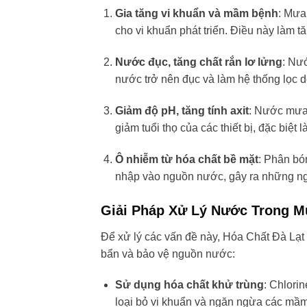
Gia tăng vi khuẩn và mầm bệnh
: Mưa
cho vi khuẩn phát triển. Điều này làm
Nước đục, tăng chất rắn lơ lửng
: Nư
nước trở nên đục và làm hệ thống lọc d
Giảm độ pH, tăng tính axit
: Nước mưa 
giảm tuổi thọ của các thiết bị, đặc biệt 
Ô nhiễm từ hóa chất bề mặt
: Phân bó
nhập vào nguồn nước, gây ra những ng
Giải Pháp Xử Lý Nước Trong 
Để xử lý các vấn đề này, Hóa Chất Đà Lạt 
bẩn và bảo vệ nguồn nước:
Sử dụng hóa chất khử trùng
: Chlori
loại bỏ vi khuẩn và ngăn ngừa các mầ