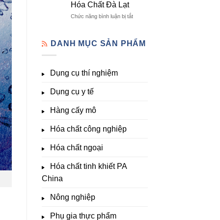
Hóa Chất Đà Lạt
lượng
Đà
Đầy
&
Lạt
Đủ
ở
Chức năng bình luận bị tắt
kích
Nhất
Thiết
thích
Tại
bị
sinh
Hóa
đo
DANH MỤC SẢN PHẨM
trưởng
Chất
pH,
Đà
EC,
Lạt
TDS,
Dụng cụ thí nghiệm
–
Clo,
Giá
Nhiệt
Tốt,
Dụng cụ y tế
độ,
Hàng
Nông
Sẵn
nghiệp
Hàng cấy mô
&
Phòng
Hóa chất công nghiệp
thí
nghiệm
Hóa chất ngoại
–
Hóa
Hóa chất tinh khiết PA
Chất
Đà
China
Lạt
Nông nghiệp
Phụ gia thực phẩm