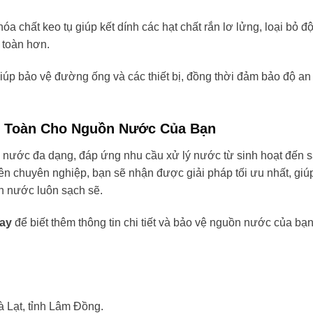
hóa chất keo tụ giúp kết dính các hạt chất rắn lơ lửng, loại bỏ đ
 toàn hơn.
giúp bảo vệ đường ống và các thiết bị, đồng thời đảm bảo độ an
An Toàn Cho Nguồn Nước Của Bạn
lý nước đa dạng, đáp ứng nhu cầu xử lý nước từ sinh hoạt đến 
ên chuyên nghiệp, bạn sẽ nhận được giải pháp tối ưu nhất, giú
n nước luôn sạch sẽ.
nay
để biết thêm thông tin chi tiết và bảo vệ nguồn nước của bạ
à Lạt, tỉnh Lâm Đồng.