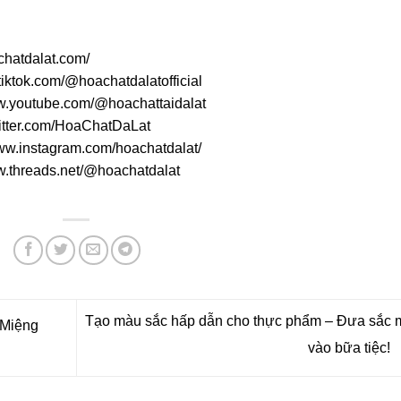
achatdalat.com/
tiktok.com/@hoachatdalatofficial
ww.youtube.com/@hoachattaidalat
twitter.com/HoaChatDaLat
www.instagram.com/hoachatdalat/
w.threads.net/@hoachatdalat
Tạo màu sắc hấp dẫn cho thực phẩm – Đưa sắc 
 Miệng
vào bữa tiệc!