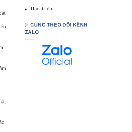
Thiết bị đo
ạt.
CÙNG THEO DÕI KÊNH
iến
ZALO
àm
xâm
hất
ảo