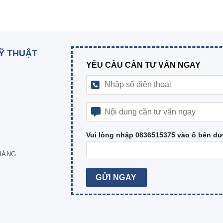
KỸ THUẬT
YÊU CẦU CẦN TƯ VẤN NGAY
Vui lòng nhập 0836515375 vào ô bên dư
HÀNG