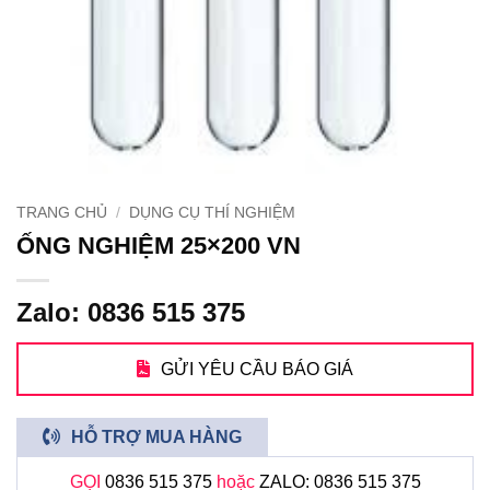
TRANG CHỦ
/
DỤNG CỤ THÍ NGHIỆM
ỐNG NGHIỆM 25×200 VN
Zalo: 0836 515 375
GỬI YÊU CẦU BÁO GIÁ
HỖ TRỢ MUA HÀNG
GỌI
0836 515 375
hoặc
ZALO: 0836 515 375