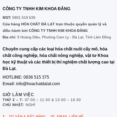
CÔNG TY TNHH KIM KHOA ĐĂNG
MST:
5801 519 639
Cửa hàng HÓA CHẤT ĐÀ LẠT trực thuộc quyền quản lý và
điều hành bởi CÔNG TY TNHH KIM KHOA ĐĂNG
Địa chỉ:
9 Hoàng Diệu, Phường Cam Ly - Đà Lạt, Tỉnh Lâm Đồng
Chuyên cung cấp các loại hóa chất nuôi cấy mô, hóa
chất công nghiệp, hóa chất nông nghiệp, vật tư Khoa
học kỹ thuật và các thiết bị thí nghiệm chất lượng cao tại
Đà Lạt.
HOTLINE:
0836 515 375
Email:
info@hoachatdalat.com
GIỜ LÀM VIỆC
THỨ 2 – 7:
07:00 – 11:30 & 13:00 – 16:30
CHỦ NHẬT:
NGHỈ
TƯ VẤN & ĐẶT HÀNG
EMAIL LIÊN HỆ