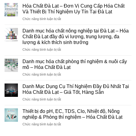
Hóa Chất Đà Lạt – Đơn Vị Cung Cấp Hóa Chất
Và Thiết Bị Thí Nghiệm Uy Tín Tại Đà Lạt
ở
Chức năng bình luận bị tắt
Hóa
Chất
Danh mục hóa chất nông nghiệp tại Đà Lạt – Hóa
Đà
Chất Đà Lạt đầy đủ vi lượng, trung lượng, đa
Lạt
lượng & kích thích sinh trưởng
–
ở
Chức năng bình luận bị tắt
Đơn
Danh
Vị
mục
Cung
Danh mục hóa chất phòng thí nghiệm & nuôi cấy
hóa
Cấp
mô – Hóa Chất Đà Lạt
chất
Hóa
ở
Chức năng bình luận bị tắt
nông
Chất
Danh
nghiệp
Và
mục
tại
Danh Mục Dụng Cụ Thí Nghiệm Đầy Đủ Nhất Tại
Thiết
hóa
Đà
Bị
Hóa Chất Đà Lạt – Giá Tốt, Hàng Sẵn
chất
Lạt
Thí
ở
Chức năng bình luận bị tắt
phòng
–
Nghiệm
Danh
thí
Hóa
Uy
Mục
nghiệm
Thiết bị đo pH, EC, TDS, Clo, Nhiệt độ, Nông
Chất
Tín
Dụng
&
nghiệp & Phòng thí nghiệm – Hóa Chất Đà Lạt
Đà
Tại
Cụ
nuôi
Lạt
Đà
ở
Chức năng bình luận bị tắt
Thí
cấy
đầy
Lạt
Thiết
Nghiệm
mô
đủ
bị
Đầy