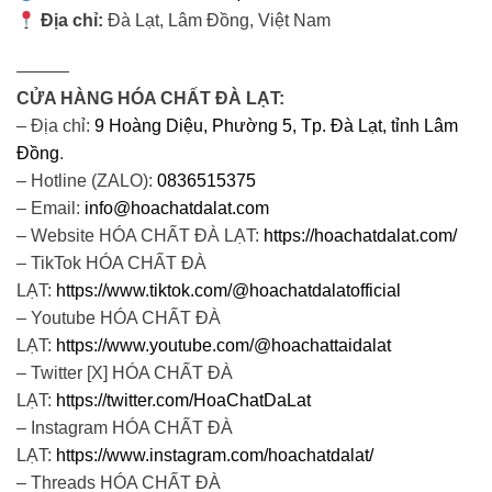
Địa chỉ:
Đà Lạt, Lâm Đồng, Việt Nam
———
CỬA HÀNG HÓA CHẤT ĐÀ LẠT:
– Địa chỉ:
9 Hoàng Diệu, Phường 5, Tp. Đà Lạt, tỉnh Lâm
Đồng
.
– Hotline (ZALO):
0836515375
– Email:
info@hoachatdalat.com
– Website HÓA CHẤT ĐÀ LẠT:
https://hoachatdalat.com/
– TikTok HÓA CHẤT ĐÀ
LẠT:
https://www.tiktok.com/@hoachatdalatofficial
– Youtube HÓA CHẤT ĐÀ
LẠT:
https://www.youtube.com/@hoachattaidalat
– Twitter [X] HÓA CHẤT ĐÀ
LẠT:
https://twitter.com/HoaChatDaLat
– Instagram HÓA CHẤT ĐÀ
LẠT:
https://www.instagram.com/hoachatdalat/
– Threads HÓA CHẤT ĐÀ