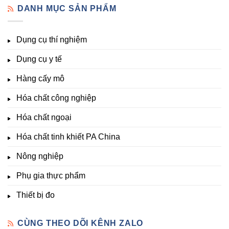
–
vi
đo
DANH MỤC SẢN PHẨM
Đủ
Hóa
lượng,
pH,
Nhất
Chất
trung
EC,
Tại
Đà
lượng,
TDS,
Hóa
Lạt
đa
Dụng cụ thí nghiệm
Clo,
Chất
lượng
Nhiệt
Đà
&
Dụng cụ y tế
độ,
Lạt
kích
Nông
–
thích
nghiệp
Giá
Hàng cấy mô
sinh
&
Tốt,
trưởng
Phòng
Hàng
Hóa chất công nghiệp
thí
Sẵn
nghiệm
Hóa chất ngoại
–
Hóa
Hóa chất tinh khiết PA China
Chất
Đà
Lạt
Nông nghiệp
Phụ gia thực phẩm
Thiết bị đo
CÙNG THEO DÕI KÊNH ZALO