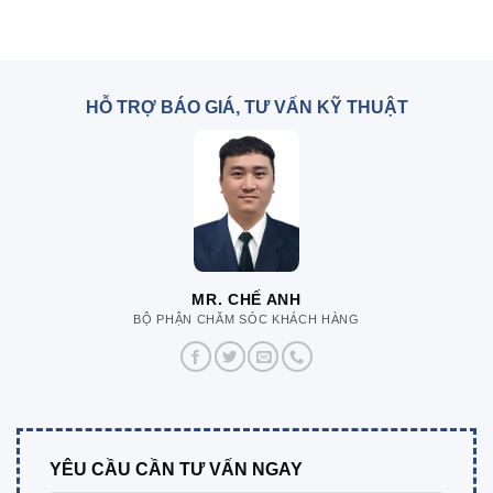
HỖ TRỢ BÁO GIÁ, TƯ VẤN KỸ THUẬT
MR. CHẾ ANH
BỘ PHẬN CHĂM SÓC KHÁCH HÀNG
YÊU CẦU CẦN TƯ VẤN NGAY