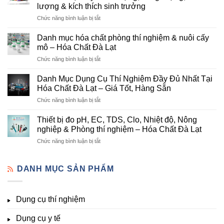
Lạt
lượng & kích thích sinh trưởng
–
ở
Chức năng bình luận bị tắt
Đơn
Danh
Vị
mục
Cung
Danh mục hóa chất phòng thí nghiệm & nuôi cấy
hóa
Cấp
mô – Hóa Chất Đà Lạt
chất
Hóa
ở
Chức năng bình luận bị tắt
nông
Chất
Danh
nghiệp
Và
mục
tại
Danh Mục Dụng Cụ Thí Nghiệm Đầy Đủ Nhất Tại
Thiết
hóa
Đà
Bị
Hóa Chất Đà Lạt – Giá Tốt, Hàng Sẵn
chất
Lạt
Thí
ở
Chức năng bình luận bị tắt
phòng
–
Nghiệm
Danh
thí
Hóa
Uy
Mục
nghiệm
Thiết bị đo pH, EC, TDS, Clo, Nhiệt độ, Nông
Chất
Tín
Dụng
&
nghiệp & Phòng thí nghiệm – Hóa Chất Đà Lạt
Đà
Tại
Cụ
nuôi
Lạt
Đà
ở
Chức năng bình luận bị tắt
Thí
cấy
đầy
Lạt
Thiết
Nghiệm
mô
đủ
bị
Đầy
–
vi
đo
DANH MỤC SẢN PHẨM
Đủ
Hóa
lượng,
pH,
Nhất
Chất
trung
EC,
Tại
Đà
lượng,
TDS,
Hóa
Lạt
đa
Dụng cụ thí nghiệm
Clo,
Chất
lượng
Nhiệt
Đà
&
Dụng cụ y tế
độ,
Lạt
kích