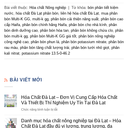
Bài viết thuộc:
Hóa chất Nông nghiệp
|
Từ khóa:
bón phân tiết kiệm
nước
,
hóa chất Đà Lạt phân bón
,
liên hệ hóa chất Đà Lạt
,
mua phân
bón Multi-K GG
,
multi-k gg
,
phân bón cải thiện năng suất
,
phân bón cao
cấp Haifa
,
phân bón chính hãng Haifa
,
phân bón cho nhà kính
,
phân
bón dinh dưỡng cao
,
phân bón hòa tan
,
phân bón không chứa clo
,
phân
bón multi-k gg
,
phân bón Multi-K GG giá tốt
,
phân bón nông nghiệp
công nghệ cao
,
phân bón phun lá
,
phân bón potassium nitrate
,
phân bón
rau màu
,
phân bón tăng chất lượng trái
,
phân bón tưới nhỏ giọt
,
phân
kali nitrat
,
potassium nitrate 13.5-0-46.2
BÀI VIẾT MỚI
Hóa Chất Đà Lạt – Đơn Vị Cung Cấp Hóa Chất
Và Thiết Bị Thí Nghiệm Uy Tín Tại Đà Lạt
ở
Chức năng bình luận bị tắt
Hóa
Chất
Danh mục hóa chất nông nghiệp tại Đà Lạt – Hóa
Đà
Chất Đà Lạt đầy đủ vi lượng, trung lượng, đa