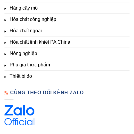
Nông
–
thích
nghiệp
Giá
Hàng cấy mô
sinh
&
Tốt,
trưởng
Phòng
Hàng
Hóa chất công nghiệp
thí
Sẵn
nghiệm
Hóa chất ngoại
–
Hóa
Hóa chất tinh khiết PA China
Chất
Đà
Lạt
Nông nghiệp
Phụ gia thực phẩm
Thiết bị đo
CÙNG THEO DÕI KÊNH ZALO