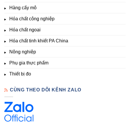
Nông
–
thích
nghiệp
Giá
Hàng cấy mô
sinh
&
Tốt,
trưởng
Phòng
Hàng
Hóa chất công nghiệp
thí
Sẵn
nghiệm
Hóa chất ngoại
–
Hóa
Hóa chất tinh khiết PA China
Chất
Đà
Lạt
Nông nghiệp
Phụ gia thực phẩm
Thiết bị đo
CÙNG THEO DÕI KÊNH ZALO