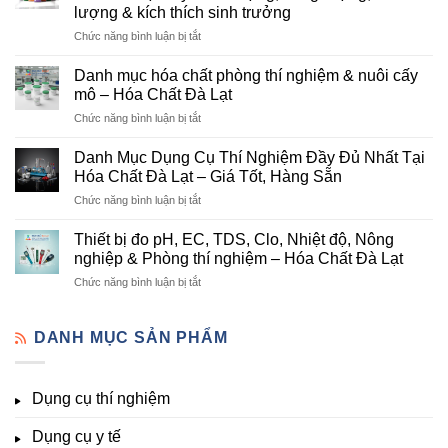
Lạt
lượng & kích thích sinh trưởng
–
ở
Chức năng bình luận bị tắt
Đơn
Danh
Vị
mục
Cung
Danh mục hóa chất phòng thí nghiệm & nuôi cấy
hóa
Cấp
mô – Hóa Chất Đà Lạt
chất
Hóa
ở
Chức năng bình luận bị tắt
nông
Chất
Danh
nghiệp
Và
mục
tại
Danh Mục Dụng Cụ Thí Nghiệm Đầy Đủ Nhất Tại
Thiết
hóa
Đà
Bị
Hóa Chất Đà Lạt – Giá Tốt, Hàng Sẵn
chất
Lạt
Thí
ở
Chức năng bình luận bị tắt
phòng
–
Nghiệm
Danh
thí
Hóa
Uy
Mục
nghiệm
Thiết bị đo pH, EC, TDS, Clo, Nhiệt độ, Nông
Chất
Tín
Dụng
&
nghiệp & Phòng thí nghiệm – Hóa Chất Đà Lạt
Đà
Tại
Cụ
nuôi
Lạt
Đà
ở
Chức năng bình luận bị tắt
Thí
cấy
đầy
Lạt
Thiết
Nghiệm
mô
đủ
bị
Đầy
–
vi
đo
DANH MỤC SẢN PHẨM
Đủ
Hóa
lượng,
pH,
Nhất
Chất
trung
EC,
Tại
Đà
lượng,
TDS,
Hóa
Lạt
đa
Dụng cụ thí nghiệm
Clo,
Chất
lượng
Nhiệt
Đà
&
Dụng cụ y tế
độ,
Lạt
kích