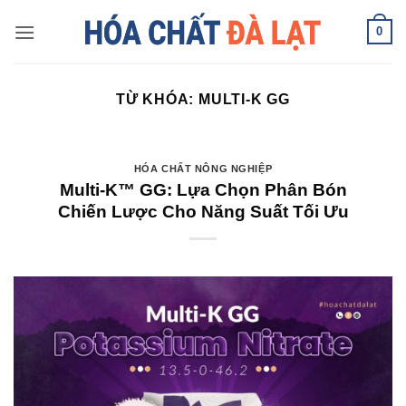
Skip
0
to
content
TỪ KHÓA:
MULTI-K GG
HÓA CHẤT NÔNG NGHIỆP
Multi-K™ GG: Lựa Chọn Phân Bón
Chiến Lược Cho Năng Suất Tối Ưu