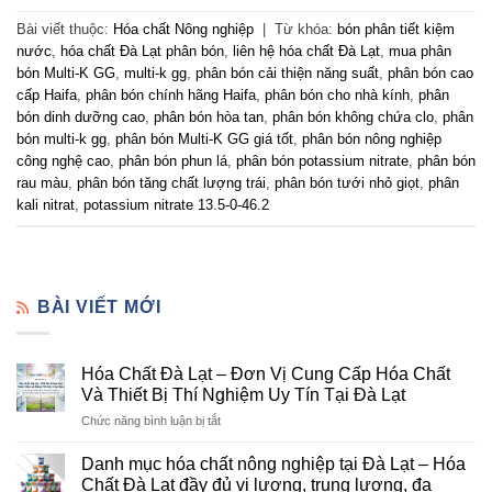
Bài viết thuộc:
Hóa chất Nông nghiệp
|
Từ khóa:
bón phân tiết kiệm
nước
,
hóa chất Đà Lạt phân bón
,
liên hệ hóa chất Đà Lạt
,
mua phân
bón Multi-K GG
,
multi-k gg
,
phân bón cải thiện năng suất
,
phân bón cao
cấp Haifa
,
phân bón chính hãng Haifa
,
phân bón cho nhà kính
,
phân
bón dinh dưỡng cao
,
phân bón hòa tan
,
phân bón không chứa clo
,
phân
bón multi-k gg
,
phân bón Multi-K GG giá tốt
,
phân bón nông nghiệp
công nghệ cao
,
phân bón phun lá
,
phân bón potassium nitrate
,
phân bón
rau màu
,
phân bón tăng chất lượng trái
,
phân bón tưới nhỏ giọt
,
phân
kali nitrat
,
potassium nitrate 13.5-0-46.2
BÀI VIẾT MỚI
Hóa Chất Đà Lạt – Đơn Vị Cung Cấp Hóa Chất
Và Thiết Bị Thí Nghiệm Uy Tín Tại Đà Lạt
ở
Chức năng bình luận bị tắt
Hóa
Chất
Danh mục hóa chất nông nghiệp tại Đà Lạt – Hóa
Đà
Chất Đà Lạt đầy đủ vi lượng, trung lượng, đa