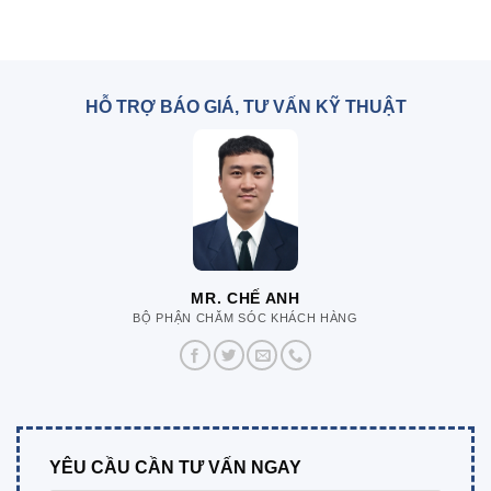
HỖ TRỢ BÁO GIÁ, TƯ VẤN KỸ THUẬT
MR. CHẾ ANH
BỘ PHẬN CHĂM SÓC KHÁCH HÀNG
YÊU CẦU CẦN TƯ VẤN NGAY