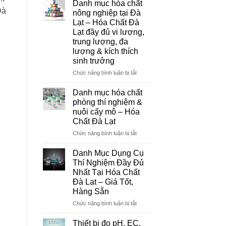
Danh mục hóa chất
Đà
Đà
nông nghiệp tại Đà
Lạt
Lạt – Hóa Chất Đà
–
Lạt đầy đủ vi lượng,
Đơn
trung lượng, đa
Vị
lượng & kích thích
Cung
sinh trưởng
Cấp
Hóa
ở
Chức năng bình luận bị tắt
Chất
Danh
Và
mục
Danh mục hóa chất
Thiết
hóa
phòng thí nghiệm &
Bị
chất
nuôi cấy mô – Hóa
Thí
nông
Chất Đà Lạt
Nghiệm
nghiệp
Uy
tại
ở
Chức năng bình luận bị tắt
Tín
Đà
Danh
Tại
Lạt
mục
Danh Mục Dụng Cụ
Đà
–
hóa
Thí Nghiệm Đầy Đủ
Lạt
Hóa
chất
Nhất Tại Hóa Chất
Chất
phòng
Đà Lạt – Giá Tốt,
Đà
thí
Hàng Sẵn
Lạt
nghiệm
đầy
&
ở
Chức năng bình luận bị tắt
đủ
nuôi
Danh
vi
cấy
Mục
Thiết bị đo pH, EC,