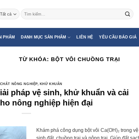
Tìm
kiếm:
N PHẨM
DANH MỤC SẢN PHẨM
LIÊN HỆ
YÊU CẦU BÁO GIÁ
TỪ KHÓA:
BỘT VÔI CHUỒNG TRẠI
CHẤT NÔNG NGHIỆP
,
KHỬ KHUẨN
iải pháp vệ sinh, khử khuẩn và cải
cho nông nghiệp hiện đại
Khám phá công dụng bột vôi Ca(OH)₂ trong vệ
sinh đất, chuồng trại và nông trại. Giúp đất sạc