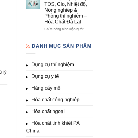
lượng,
mô
Dụng
TDS, Clo, Nhiệt độ,
trung
–
Cụ
Nông nghiệp &
lượng,
Hóa
Thí
Phòng thí nghiệm –
đa
Chất
Nghiệm
Hóa Chất Đà Lạt
lượng
Đà
Đầy
&
Lạt
Đủ
ở
Chức năng bình luận bị tắt
kích
Nhất
Thiết
thích
Tại
bị
sinh
Hóa
đo
DANH MỤC SẢN PHẨM
trưởng
Chất
pH,
Đà
EC,
Lạt
TDS,
Dụng cụ thí nghiệm
–
Clo,
Giá
Nhiệt
ử lý
Tốt,
Dụng cụ y tế
độ,
Hàng
Nông
Sẵn
nghiệp
Hàng cấy mô
&
Phòng
Hóa chất công nghiệp
thí
nghiệm
Hóa chất ngoại
–
Hóa
Hóa chất tinh khiết PA
Chất
Đà
China
Lạt