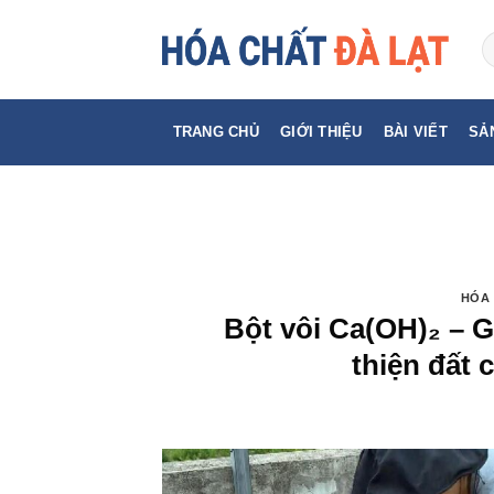
Skip
to
content
TRANG CHỦ
GIỚI THIỆU
BÀI VIẾT
SẢ
HÓA 
Bột vôi Ca(OH)₂ – G
thiện đất 