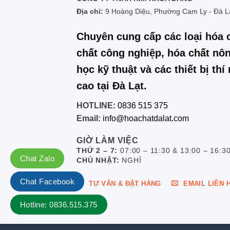
Địa chỉ:
9 Hoàng Diệu, Phường Cam Ly - Đà L
Chuyên cung cấp các loại hóa 
chất công nghiệp, hóa chất nôn
học kỹ thuật và các thiết bị th
cao tại Đà Lạt.
HOTLINE:
0836 515 375
Email:
info@hoachatdalat.com
GIỜ LÀM VIỆC
THỨ 2 – 7:
07:00 – 11:30 & 13:00 – 16:3
Chat Zalo
CHỦ NHẬT:
NGHỈ
Chat Facebook
TƯ VẤN & ĐẶT HÀNG
EMAIL LIÊN 
Hotline: 0836.515.375