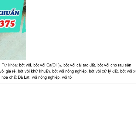
|
Từ khóa:
bột vôi
,
bột vôi Ca(OH)₂
,
bột vôi cải tạo đất
,
bột vôi cho rau sân
vôi giá rẻ
,
bột vôi khử khuẩn
,
bột vôi nông nghiệp
,
bột vôi xử lý đất
,
bột vôi x
,
hóa chất Đà Lạt
,
vôi nông nghiệp
,
vôi tôi