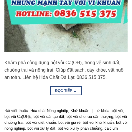
Khám phá công dụng bột vôi Ca(OH)₂ trong vệ sinh đất,
chuồng trại và nông trại. Giúp đất sạch, cây khỏe, vật nuôi
an toàn. Liên hệ Hóa Chất Đà Lạt: 0836 515 375.
ĐỌC TIẾP
→
Bài viết thuộc:
Hóa chất Nông nghiệp
,
Khử khuẩn
|
Từ khóa:
bột vôi
,
bột vôi Ca(OH)₂
,
bột vôi cải tạo đất
,
bột vôi cho rau sân thượng
,
bột vôi
chuồng trại
,
bột vôi diệt khuẩn
,
bột vôi giá rẻ
,
bột vôi khử khuẩn
,
bột vôi
nông nghiệp
,
bột vôi xử lý đất
,
bột vôi xử lý phân chuồng
,
calcium