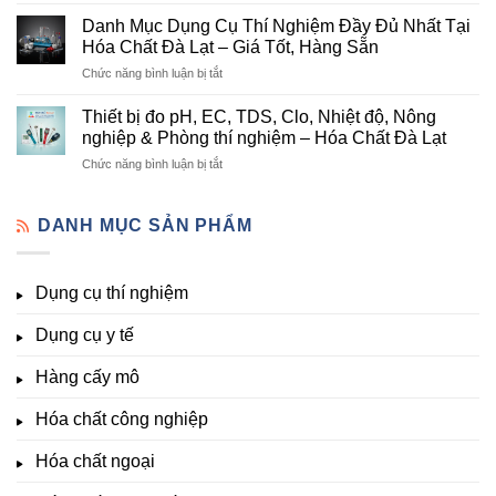
Danh
nghiệp
Và
mục
tại
Danh Mục Dụng Cụ Thí Nghiệm Đầy Đủ Nhất Tại
Thiết
hóa
Đà
Bị
Hóa Chất Đà Lạt – Giá Tốt, Hàng Sẵn
chất
Lạt
Thí
ở
Chức năng bình luận bị tắt
phòng
–
Nghiệm
Danh
thí
Hóa
Uy
Mục
nghiệm
Thiết bị đo pH, EC, TDS, Clo, Nhiệt độ, Nông
Chất
Tín
Dụng
&
nghiệp & Phòng thí nghiệm – Hóa Chất Đà Lạt
Đà
Tại
Cụ
nuôi
Lạt
Đà
ở
Chức năng bình luận bị tắt
Thí
cấy
đầy
Lạt
Thiết
Nghiệm
mô
đủ
bị
Đầy
–
vi
đo
DANH MỤC SẢN PHẨM
Đủ
Hóa
lượng,
pH,
Nhất
Chất
trung
EC,
Tại
Đà
lượng,
TDS,
Hóa
Lạt
đa
Dụng cụ thí nghiệm
Clo,
Chất
lượng
Nhiệt
Đà
&
Dụng cụ y tế
độ,
Lạt
kích
Nông
–
thích
nghiệp
Giá
Hàng cấy mô
sinh
&
Tốt,
trưởng
Phòng
Hàng
Hóa chất công nghiệp
thí
Sẵn
nghiệm
Hóa chất ngoại
–
Hóa