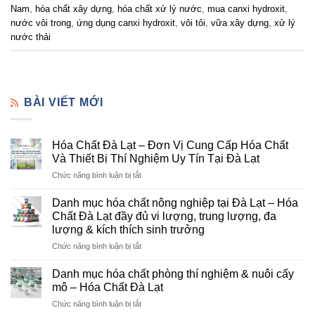
Nam
,
hóa chất xây dựng
,
hóa chất xử lý nước
,
mua canxi hydroxit
,
nước vôi trong
,
ứng dụng canxi hydroxit
,
vôi tôi
,
vữa xây dựng
,
xử lý
nước thải
BÀI VIẾT MỚI
Hóa Chất Đà Lạt – Đơn Vị Cung Cấp Hóa Chất
Và Thiết Bị Thí Nghiệm Uy Tín Tại Đà Lạt
ở
Chức năng bình luận bị tắt
Hóa
Chất
Danh mục hóa chất nông nghiệp tại Đà Lạt – Hóa
Đà
Chất Đà Lạt đầy đủ vi lượng, trung lượng, đa
Lạt
lượng & kích thích sinh trưởng
–
ở
Chức năng bình luận bị tắt
Đơn
Danh
Vị
mục
Cung
Danh mục hóa chất phòng thí nghiệm & nuôi cấy
hóa
Cấp
mô – Hóa Chất Đà Lạt
chất
Hóa
ở
Chức năng bình luận bị tắt
nông
Chất