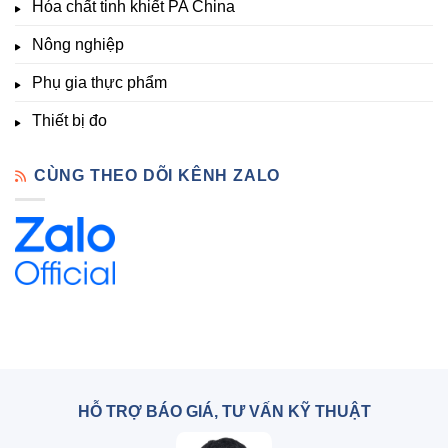
Hóa chất tinh khiết PA China
Chất
Đà
Lạt
Nông nghiệp
Phụ gia thực phẩm
Thiết bị đo
CÙNG THEO DÕI KÊNH ZALO
HỖ TRỢ BÁO GIÁ, TƯ VẤN KỸ THUẬT