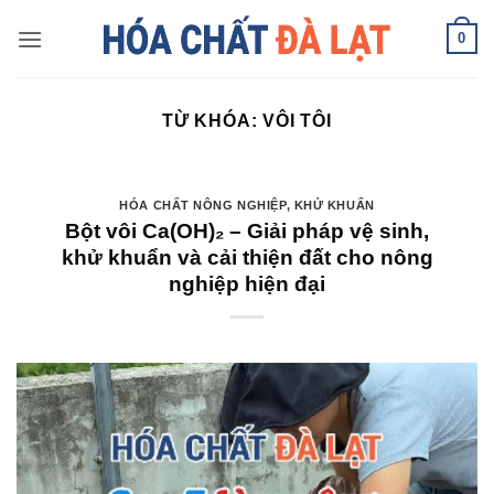
Skip
0
to
content
TỪ KHÓA:
VÔI TÔI
HÓA CHẤT NÔNG NGHIỆP
,
KHỬ KHUẨN
Bột vôi Ca(OH)₂ – Giải pháp vệ sinh,
khử khuẩn và cải thiện đất cho nông
nghiệp hiện đại