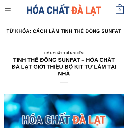
Skip
0
to
content
TỪ KHÓA:
CÁCH LÀM TINH THỂ ĐỒNG SUNFAT
HÓA CHẤT THÍ NGHIỆM
TINH THỂ ĐỒNG SUNFAT – HÓA CHẤT
ĐÀ LẠT GIỚI THIỆU BỘ KIT TỰ LÀM TẠI
NHÀ