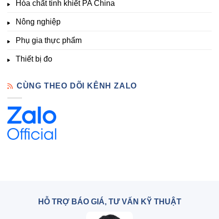
Hóa chất tinh khiết PA China
Chất
Đà
Lạt
Nông nghiệp
Phụ gia thực phẩm
Thiết bị đo
CÙNG THEO DÕI KÊNH ZALO
HỖ TRỢ BÁO GIÁ, TƯ VẤN KỸ THUẬT