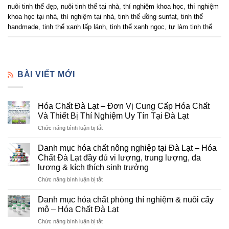
nuôi tinh thể đẹp
,
nuôi tinh thể tại nhà
,
thí nghiệm khoa học
,
thí nghiệm
khoa học tại nhà
,
thí nghiệm tại nhà
,
tinh thể đồng sunfat
,
tinh thể
handmade
,
tinh thể xanh lấp lánh
,
tinh thể xanh ngọc
,
tự làm tinh thể
BÀI VIẾT MỚI
Hóa Chất Đà Lạt – Đơn Vị Cung Cấp Hóa Chất
Và Thiết Bị Thí Nghiệm Uy Tín Tại Đà Lạt
ở
Chức năng bình luận bị tắt
Hóa
Chất
Danh mục hóa chất nông nghiệp tại Đà Lạt – Hóa
Đà
Chất Đà Lạt đầy đủ vi lượng, trung lượng, đa
Lạt
lượng & kích thích sinh trưởng
–
ở
Chức năng bình luận bị tắt
Đơn
Danh
Vị
mục
Cung
Danh mục hóa chất phòng thí nghiệm & nuôi cấy
hóa
Cấp
mô – Hóa Chất Đà Lạt
chất
Hóa
ở
Chức năng bình luận bị tắt
nông
Chất