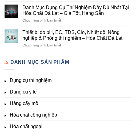
Danh
nghiệp
Và
mục
tại
Danh Mục Dụng Cụ Thí Nghiệm Đầy Đủ Nhất Tại
Thiết
hóa
Đà
Bị
Hóa Chất Đà Lạt – Giá Tốt, Hàng Sẵn
chất
Lạt
Thí
ở
Chức năng bình luận bị tắt
phòng
–
Nghiệm
Danh
thí
Hóa
Uy
Mục
nghiệm
Thiết bị đo pH, EC, TDS, Clo, Nhiệt độ, Nông
Chất
Tín
Dụng
&
nghiệp & Phòng thí nghiệm – Hóa Chất Đà Lạt
Đà
Tại
Cụ
nuôi
Lạt
Đà
ở
Chức năng bình luận bị tắt
Thí
cấy
đầy
Lạt
Thiết
Nghiệm
mô
đủ
bị
Đầy
–
vi
đo
DANH MỤC SẢN PHẨM
Đủ
Hóa
lượng,
pH,
Nhất
Chất
trung
EC,
Tại
Đà
lượng,
TDS,
Hóa
Lạt
đa
Dụng cụ thí nghiệm
Clo,
Chất
lượng
Nhiệt
Đà
&
Dụng cụ y tế
độ,
Lạt
kích
Nông
–
thích
nghiệp
Giá
Hàng cấy mô
sinh
&
Tốt,
trưởng
Phòng
Hàng
Hóa chất công nghiệp
thí
Sẵn
nghiệm
Hóa chất ngoại
–
Hóa