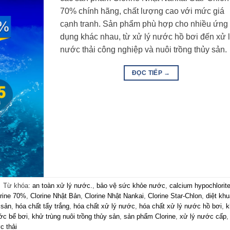
70% chính hãng, chất lượng cao với mức giá
cạnh tranh. Sản phẩm phù hợp cho nhiều ứng
dụng khác nhau, từ xử lý nước hồ bơi đến xử 
nước thải công nghiệp và nuôi trồng thủy sản.
ĐỌC TIẾP
→
|
Từ khóa:
an toàn xử lý nước.
,
bảo vệ sức khỏe nước
,
calcium hypochlorit
orine 70%
,
Clorine Nhật Bản
,
Clorine Nhật Nankai
,
Clorine Star-Chlon
,
diệt kh
 sản
,
hóa chất tẩy trắng
,
hóa chất xử lý nước
,
hóa chất xử lý nước hồ bơi
,
k
ớc bể bơi
,
khử trùng nuôi trồng thủy sản
,
sản phẩm Clorine
,
xử lý nước cấp
c thải