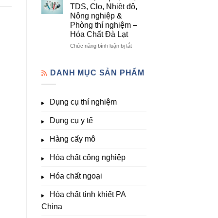
lượng,
mô
Dụng
TDS, Clo, Nhiệt độ,
trung
–
Cụ
Nông nghiệp &
lượng,
Hóa
Thí
Phòng thí nghiệm –
đa
Chất
Nghiệm
Hóa Chất Đà Lạt
lượng
Đà
Đầy
&
Lạt
Đủ
ở
Chức năng bình luận bị tắt
kích
Nhất
Thiết
thích
Tại
bị
sinh
Hóa
đo
DANH MỤC SẢN PHẨM
trưởng
Chất
pH,
Đà
EC,
Lạt
TDS,
Dụng cụ thí nghiệm
–
Clo,
Giá
Nhiệt
Tốt,
Dụng cụ y tế
độ,
Hàng
Nông
Sẵn
nghiệp
Hàng cấy mô
&
Phòng
Hóa chất công nghiệp
thí
nghiệm
Hóa chất ngoại
–
Hóa
Hóa chất tinh khiết PA
Chất
Đà
China
Lạt