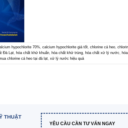
alcium hypochlorite 70%
,
calcium hypochlorite giá tốt
,
chlorine cá heo
,
chlori
t Đà Lạt
,
hóa chất khử khuẩn
,
hóa chất khử trùng
,
hóa chất xử lý nước
,
hóa
mua chlorine cá heo tại đà lạt
,
xử lý nước hiệu quả
KỸ THUẬT
YÊU CẦU CẦN TƯ VẤN NGAY