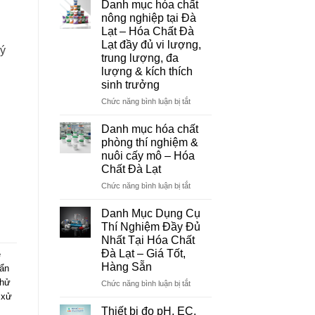
Danh mục hóa chất
Đà
nông nghiệp tại Đà
Lạt
Lạt – Hóa Chất Đà
–
Lạt đầy đủ vi lượng,
Đơn
lý
trung lượng, đa
Vị
lượng & kích thích
Cung
sinh trưởng
Cấp
Hóa
ở
Chức năng bình luận bị tắt
Chất
Danh
Và
mục
Danh mục hóa chất
Thiết
hóa
phòng thí nghiệm &
Bị
chất
nuôi cấy mô – Hóa
Thí
nông
Chất Đà Lạt
Nghiệm
nghiệp
Uy
tại
ở
Chức năng bình luận bị tắt
Tín
Đà
Danh
Tại
Lạt
mục
Danh Mục Dụng Cụ
Đà
–
hóa
Thí Nghiệm Đầy Đủ
Lạt
Hóa
chất
Nhất Tại Hóa Chất
Chất
phòng
Đà Lạt – Giá Tốt,
e
Đà
thí
Hàng Sẵn
uẩn
Lạt
nghiệm
đầy
&
hử
ở
Chức năng bình luận bị tắt
đủ
nuôi
Danh
,
xử
vi
cấy
Mục
Thiết bị đo pH, EC,