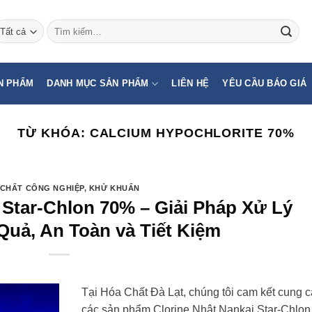
Tìm
kiếm:
N PHẨM
DANH MỤC SẢN PHẨM
LIÊN HỆ
YÊU CẦU BÁO GIÁ
TỪ KHÓA:
CALCIUM HYPOCHLORITE 70%
CHẤT CÔNG NGHIỆP
,
KHỬ KHUẨN
 Star-Chlon 70% – Giải Pháp Xử Lý
uả, An Toàn và Tiết Kiệm
Tại Hóa Chất Đà Lạt, chúng tôi cam kết cung 
các sản phẩm Clorine Nhật Nankai Star-Chlon