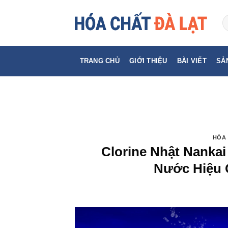
Skip
to
content
TRANG CHỦ
GIỚI THIỆU
BÀI VIẾT
SẢ
HÓA 
Clorine Nhật Nankai
Nước Hiệu Q