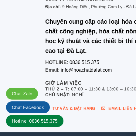
Địa chỉ:
9 Hoàng Diệu, Phường Cam Ly - Đà L
Chuyên cung cấp các loại hóa 
chất công nghiệp, hóa chất nôn
học kỹ thuật và các thiết bị th
cao tại Đà Lạt.
HOTLINE:
0836 515 375
Email:
info@hoachatdalat.com
GIỜ LÀM VIỆC
THỨ 2 – 7:
07:00 – 11:30 & 13:00 – 16:3
Chat Zalo
CHỦ NHẬT:
NGHỈ
Chat Facebook
TƯ VẤN & ĐẶT HÀNG
EMAIL LIÊN 
Hotline: 0836.515.375