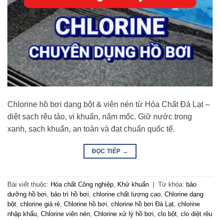
Chlorine hồ bơi dạng bột & viên nén từ Hóa Chất Đà Lạt –
diệt sạch rêu tảo, vi khuẩn, nấm mốc. Giữ nước trong
xanh, sạch khuẩn, an toàn và đạt chuẩn quốc tế.
ĐỌC TIẾP
→
Bài viết thuộc:
Hóa chất Công nghiệp
,
Khử khuẩn
|
Từ khóa:
bảo
dưỡng hồ bơi
,
bảo trì hồ bơi
,
chlorine chất lượng cao
,
Chlorine dạng
bột
,
chlorine giá rẻ
,
Chlorine hồ bơi
,
chlorine hồ bơi Đà Lạt
,
chlorine
nhập khẩu
,
Chlorine viên nén
,
Chlorine xử lý hồ bơi
,
clo bột
,
clo diệt rêu