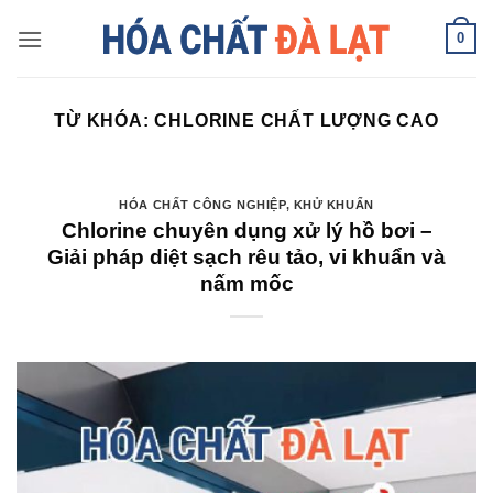
Skip
0
to
content
TỪ KHÓA:
CHLORINE CHẤT LƯỢNG CAO
HÓA CHẤT CÔNG NGHIỆP
,
KHỬ KHUẨN
Chlorine chuyên dụng xử lý hồ bơi –
Giải pháp diệt sạch rêu tảo, vi khuẩn và
nấm mốc