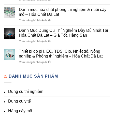
Danh
Vị
mục
Cung
Danh mục hóa chất phòng thí nghiệm & nuôi cấy
hóa
Cấp
mô – Hóa Chất Đà Lạt
chất
Hóa
ở
Chức năng bình luận bị tắt
nông
Chất
Danh
nghiệp
Và
mục
tại
Danh Mục Dụng Cụ Thí Nghiệm Đầy Đủ Nhất Tại
Thiết
hóa
Đà
Bị
Hóa Chất Đà Lạt – Giá Tốt, Hàng Sẵn
chất
Lạt
Thí
ở
Chức năng bình luận bị tắt
phòng
–
Nghiệm
Danh
thí
Hóa
Uy
Mục
nghiệm
Thiết bị đo pH, EC, TDS, Clo, Nhiệt độ, Nông
Chất
Tín
Dụng
&
nghiệp & Phòng thí nghiệm – Hóa Chất Đà Lạt
Đà
Tại
Cụ
nuôi
Lạt
Đà
ở
Chức năng bình luận bị tắt
Thí
cấy
đầy
Lạt
Thiết
Nghiệm
mô
đủ
bị
Đầy
–
vi
đo
DANH MỤC SẢN PHẨM
Đủ
Hóa
lượng,
pH,
Nhất
Chất
trung
EC,
Tại
Đà
lượng,
TDS,
Hóa
Lạt
đa
Dụng cụ thí nghiệm
Clo,
Chất
lượng
Nhiệt
Đà
&
Dụng cụ y tế
độ,
Lạt
kích
Nông
–
thích
nghiệp
Giá
Hàng cấy mô
sinh
&