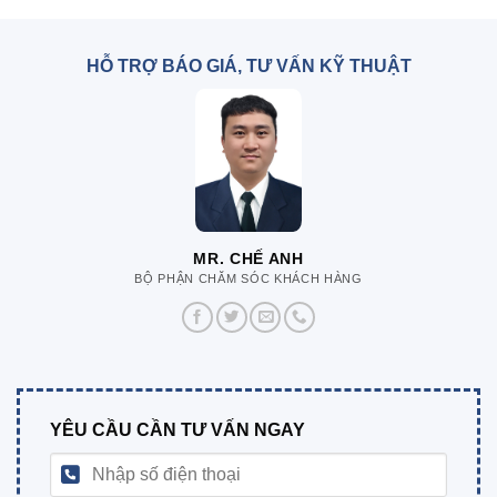
HỖ TRỢ BÁO GIÁ, TƯ VẤN KỸ THUẬT
MR. CHẾ ANH
BỘ PHẬN CHĂM SÓC KHÁCH HÀNG
YÊU CẦU CẦN TƯ VẤN NGAY