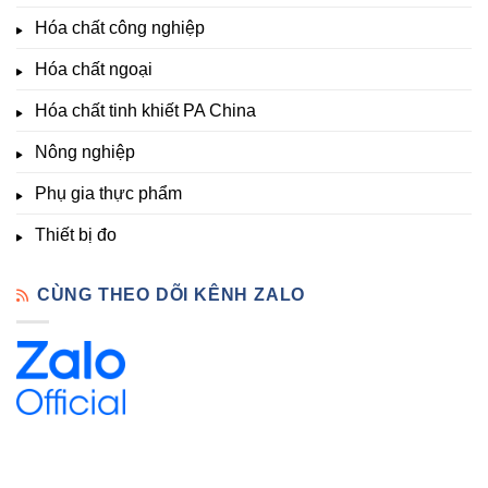
Tốt,
trưởng
Phòng
Hàng
Hóa chất công nghiệp
thí
Sẵn
nghiệm
Hóa chất ngoại
–
Hóa
Hóa chất tinh khiết PA China
Chất
Đà
Lạt
Nông nghiệp
Phụ gia thực phẩm
Thiết bị đo
CÙNG THEO DÕI KÊNH ZALO