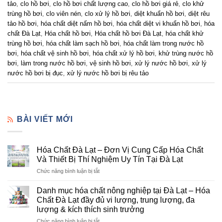
tảo
,
clo hồ bơi
,
clo hồ bơi chất lượng cao
,
clo hồ bơi giá rẻ
,
clo khử
trùng hồ bơi
,
clo viên nén
,
clo xử lý hồ bơi
,
diệt khuẩn hồ bơi
,
diệt rêu
tảo hồ bơi
,
hóa chất diệt nấm hồ bơi
,
hóa chất diệt vi khuẩn hồ bơi
,
hóa
chất Đà Lạt
,
Hóa chất hồ bơi
,
Hóa chất hồ bơi Đà Lạt
,
hóa chất khử
trùng hồ bơi
,
hóa chất làm sạch hồ bơi
,
hóa chất làm trong nước hồ
bơi
,
hóa chất vệ sinh hồ bơi
,
hóa chất xử lý hồ bơi
,
khử trùng nước hồ
bơi
,
làm trong nước hồ bơi
,
vệ sinh hồ bơi
,
xử lý nước hồ bơi
,
xử lý
nước hồ bơi bị đục
,
xử lý nước hồ bơi bị rêu tảo
BÀI VIẾT MỚI
Hóa Chất Đà Lạt – Đơn Vị Cung Cấp Hóa Chất
Và Thiết Bị Thí Nghiệm Uy Tín Tại Đà Lạt
ở
Chức năng bình luận bị tắt
Hóa
Chất
Danh mục hóa chất nông nghiệp tại Đà Lạt – Hóa
Đà
Chất Đà Lạt đầy đủ vi lượng, trung lượng, đa
Lạt
lượng & kích thích sinh trưởng
–
ở
Chức năng bình luận bị tắt
Đơn