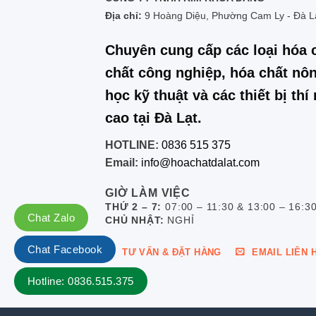
Địa chỉ:
9 Hoàng Diệu, Phường Cam Ly - Đà L
Chuyên cung cấp các loại hóa 
chất công nghiệp, hóa chất nôn
học kỹ thuật và các thiết bị th
cao tại Đà Lạt.
HOTLINE:
0836 515 375
Email:
info@hoachatdalat.com
GIỜ LÀM VIỆC
THỨ 2 – 7:
07:00 – 11:30 & 13:00 – 16:3
Chat Zalo
CHỦ NHẬT:
NGHỈ
Chat Facebook
TƯ VẤN & ĐẶT HÀNG
EMAIL LIÊN 
Hotline: 0836.515.375