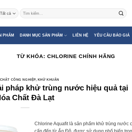
Tìm
kiếm:
N PHẨM
DANH MỤC SẢN PHẨM
LIÊN HỆ
YÊU CẦU BÁO GIÁ
TỪ KHÓA:
CHLORINE CHÍNH HÃNG
CHẤT CÔNG NGHIỆP
,
KHỬ KHUẨN
ải pháp khử trùng nước hiệu quả tại
óa Chất Đà Lạt
Chlorine Aquafit là sản phẩm khử trùng nước 
cấp đến từ Ấn Độ, được sử dụng phổ biến tro