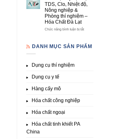
lượng,
mô
Dụng
TDS, Clo, Nhiệt độ,
trung
–
Cụ
Nông nghiệp &
lượng,
Hóa
Thí
Phòng thí nghiệm –
đa
Chất
Nghiệm
Hóa Chất Đà Lạt
lượng
Đà
Đầy
&
Lạt
Đủ
ở
Chức năng bình luận bị tắt
kích
Nhất
Thiết
thích
Tại
bị
sinh
Hóa
đo
DANH MỤC SẢN PHẨM
trưởng
Chất
pH,
Đà
EC,
Lạt
TDS,
Dụng cụ thí nghiệm
–
Clo,
Giá
Nhiệt
Tốt,
Dụng cụ y tế
độ,
Hàng
Nông
Sẵn
nghiệp
Hàng cấy mô
&
Phòng
Hóa chất công nghiệp
thí
nghiệm
Hóa chất ngoại
–
Hóa
Hóa chất tinh khiết PA
Chất
Đà
China
Lạt