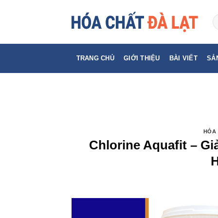
Skip
to
content
TRANG CHỦ
GIỚI THIỆU
BÀI VIẾT
SẢ
HÓA 
Chlorine Aquafit – Gi
H