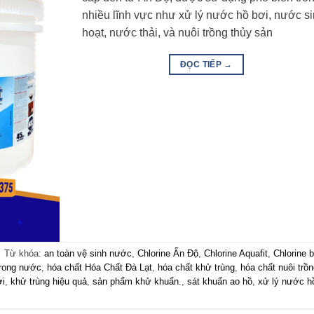
nhiều lĩnh vực như xử lý nước hồ bơi, nước s
hoạt, nước thải, và nuôi trồng thủy sản
ĐỌC TIẾP
→
|
Từ khóa:
an toàn vệ sinh nước
,
Chlorine Ấn Độ
,
Chlorine Aquafit
,
Chlorine b
trong nước
,
hóa chất Hóa Chất Đà Lạt
,
hóa chất khử trùng
,
hóa chất nuôi trồ
ơi
,
khử trùng hiệu quả
,
sản phẩm khử khuẩn.
,
sát khuẩn ao hồ
,
xử lý nước h