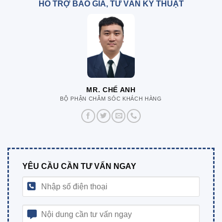
HỖ TRỢ BÁO GIÁ, TƯ VẤN KỸ THUẬT
MR. CHẾ ANH
BỘ PHẬN CHĂM SÓC KHÁCH HÀNG
YÊU CẦU CẦN TƯ VẤN NGAY