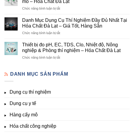
mô – Hóa Chất Đà Lạt
chất
Hóa
ở
Chức năng bình luận bị tắt
nông
Chất
Danh
nghiệp
Và
mục
tại
Danh Mục Dụng Cụ Thí Nghiệm Đầy Đủ Nhất Tại
Thiết
hóa
Đà
Bị
Hóa Chất Đà Lạt – Giá Tốt, Hàng Sẵn
chất
Lạt
Thí
ở
Chức năng bình luận bị tắt
phòng
–
Nghiệm
Danh
thí
Hóa
Uy
Mục
nghiệm
Thiết bị đo pH, EC, TDS, Clo, Nhiệt độ, Nông
Chất
Tín
Dụng
&
nghiệp & Phòng thí nghiệm – Hóa Chất Đà Lạt
Đà
Tại
Cụ
nuôi
Lạt
Đà
ở
Chức năng bình luận bị tắt
Thí
cấy
đầy
Lạt
Thiết
Nghiệm
mô
đủ
bị
Đầy
–
vi
đo
DANH MỤC SẢN PHẨM
Đủ
Hóa
lượng,
pH,
Nhất
Chất
trung
EC,
Tại
Đà
lượng,
TDS,
Hóa
Lạt
đa
Dụng cụ thí nghiệm
Clo,
Chất
lượng
Nhiệt
Đà
&
Dụng cụ y tế
độ,
Lạt
kích
Nông
–
thích
nghiệp
Giá
Hàng cấy mô
sinh
&
Tốt,
trưởng
Phòng
Hàng
Hóa chất công nghiệp
thí
Sẵn
nghiệm