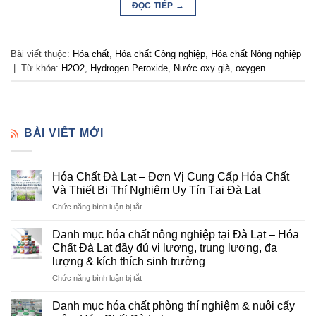
ĐỌC TIẾP
→
Bài viết thuộc:
Hóa chất
,
Hóa chất Công nghiệp
,
Hóa chất Nông nghiệp
|
Từ khóa:
H2O2
,
Hydrogen Peroxide
,
Nước oxy già
,
oxygen
BÀI VIẾT MỚI
Hóa Chất Đà Lạt – Đơn Vị Cung Cấp Hóa Chất
Và Thiết Bị Thí Nghiệm Uy Tín Tại Đà Lạt
ở
Chức năng bình luận bị tắt
Hóa
Chất
Danh mục hóa chất nông nghiệp tại Đà Lạt – Hóa
Đà
Chất Đà Lạt đầy đủ vi lượng, trung lượng, đa
Lạt
lượng & kích thích sinh trưởng
–
ở
Chức năng bình luận bị tắt
Đơn
Danh
Vị
mục
Cung
Danh mục hóa chất phòng thí nghiệm & nuôi cấy
hóa
Cấp