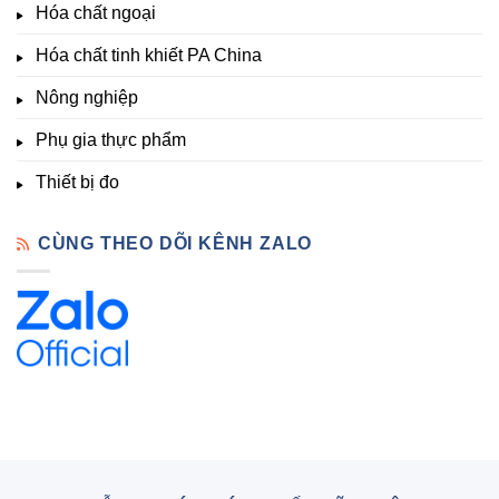
Hóa chất ngoại
–
Hóa
Hóa chất tinh khiết PA China
Chất
Đà
Lạt
Nông nghiệp
Phụ gia thực phẩm
Thiết bị đo
CÙNG THEO DÕI KÊNH ZALO