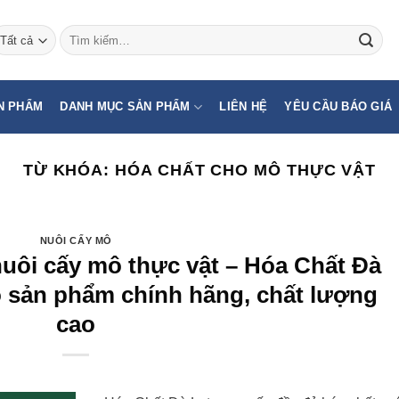
Tìm
kiếm:
N PHẨM
DANH MỤC SẢN PHẨM
LIÊN HỆ
YÊU CẦU BÁO GIÁ
TỪ KHÓA:
HÓA CHẤT CHO MÔ THỰC VẬT
NUÔI CẤY MÔ
uôi cấy mô thực vật – Hóa Chất Đà
ộ sản phẩm chính hãng, chất lượng
cao