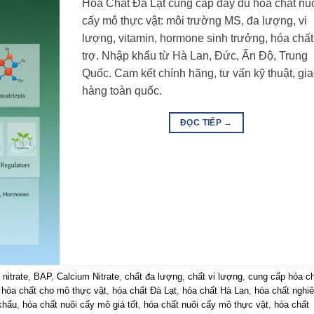
Hóa Chất Đà Lạt cung cấp đầy đủ hóa chất nu
cấy mô thực vật: môi trường MS, đa lượng, vi
lượng, vitamin, hormone sinh trưởng, hóa chất
trợ. Nhập khẩu từ Hà Lan, Đức, Ấn Độ, Trung
Quốc. Cam kết chính hãng, tư vấn kỹ thuật, gi
hàng toàn quốc.
ĐỌC TIẾP
→
nitrate
,
BAP
,
Calcium Nitrate
,
chất đa lượng
,
chất vi lượng
,
cung cấp hóa c
,
hóa chất cho mô thực vật
,
hóa chất Đà Lạt
,
hóa chất Hà Lan
,
hóa chất nghi
khẩu
,
hóa chất nuôi cấy mô giá tốt
,
hóa chất nuôi cấy mô thực vật
,
hóa chất