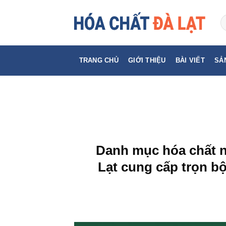
Skip
to
content
TRANG CHỦ
GIỚI THIỆU
BÀI VIẾT
SẢ
Danh mục hóa chất n
Lạt cung cấp trọn b