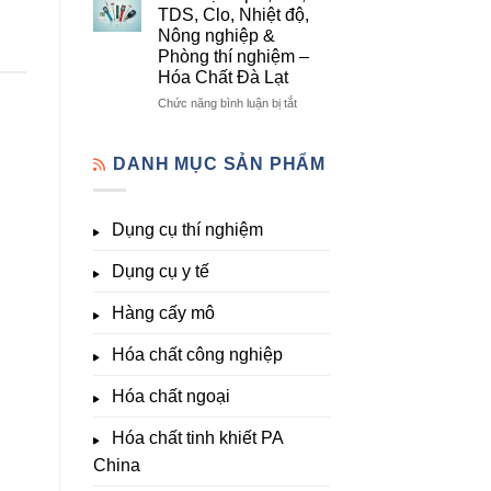
lượng,
mô
Dụng
TDS, Clo, Nhiệt độ,
trung
–
Cụ
Nông nghiệp &
lượng,
Hóa
Thí
Phòng thí nghiệm –
đa
Chất
Nghiệm
Hóa Chất Đà Lạt
lượng
Đà
Đầy
&
Lạt
Đủ
ở
Chức năng bình luận bị tắt
kích
Nhất
Thiết
thích
Tại
bị
sinh
Hóa
đo
DANH MỤC SẢN PHẨM
trưởng
Chất
pH,
Đà
EC,
Lạt
TDS,
Dụng cụ thí nghiệm
–
Clo,
Giá
Nhiệt
Tốt,
Dụng cụ y tế
độ,
Hàng
Nông
Sẵn
nghiệp
Hàng cấy mô
&
Phòng
Hóa chất công nghiệp
thí
nghiệm
Hóa chất ngoại
–
Hóa
Hóa chất tinh khiết PA
Chất
Đà
China
Lạt