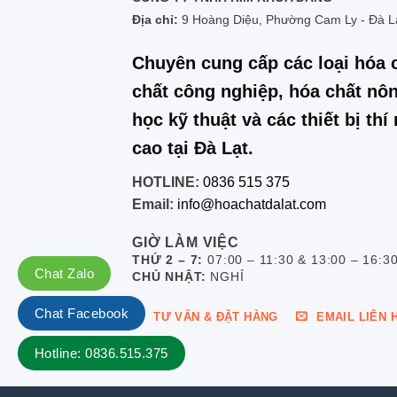
Địa chỉ:
9 Hoàng Diệu, Phường Cam Ly - Đà L
Chuyên cung cấp các loại hóa 
chất công nghiệp, hóa chất nôn
học kỹ thuật và các thiết bị th
cao tại Đà Lạt.
HOTLINE:
0836 515 375
Email:
info@hoachatdalat.com
GIỜ LÀM VIỆC
THỨ 2 – 7:
07:00 – 11:30 & 13:00 – 16:3
Chat Zalo
CHỦ NHẬT:
NGHỈ
Chat Facebook
TƯ VẤN & ĐẶT HÀNG
EMAIL LIÊN 
Hotline: 0836.515.375