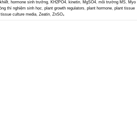
khiết
,
hormone sinh trưởng
,
KH2PO4
,
kinetin
,
MgSO4
,
môi trường MS
,
Myo
òng thí nghiệm sinh học
,
plant growth regulators
,
plant hormone
,
plant tissue
,
tissue culture media
,
Zeatin
,
ZnSO₄