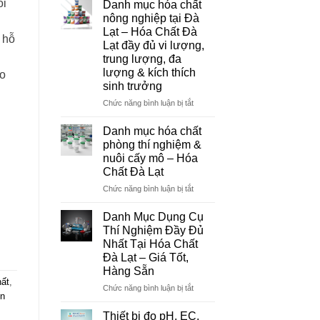
ôi
Danh mục hóa chất
Đà
nông nghiệp tại Đà
Lạt
Lạt – Hóa Chất Đà
–
 hỗ
Lạt đầy đủ vi lượng,
Đơn
trung lượng, đa
Vị
lượng & kích thích
Cung
ao
sinh trưởng
Cấp
Hóa
ở
Chức năng bình luận bị tắt
Chất
Danh
Và
mục
Danh mục hóa chất
Thiết
hóa
phòng thí nghiệm &
Bị
chất
nuôi cấy mô – Hóa
Thí
nông
Chất Đà Lạt
Nghiệm
nghiệp
Uy
tại
ở
Chức năng bình luận bị tắt
Tín
Đà
Danh
Tại
Lạt
mục
Danh Mục Dụng Cụ
Đà
–
hóa
Thí Nghiệm Đầy Đủ
Lạt
Hóa
chất
Nhất Tại Hóa Chất
Chất
phòng
Đà Lạt – Giá Tốt,
Đà
thí
Hàng Sẵn
Lạt
nghiệm
hất
,
đầy
&
ở
Chức năng bình luận bị tắt
ên
đủ
nuôi
Danh
vi
cấy
Mục
Thiết bị đo pH, EC,