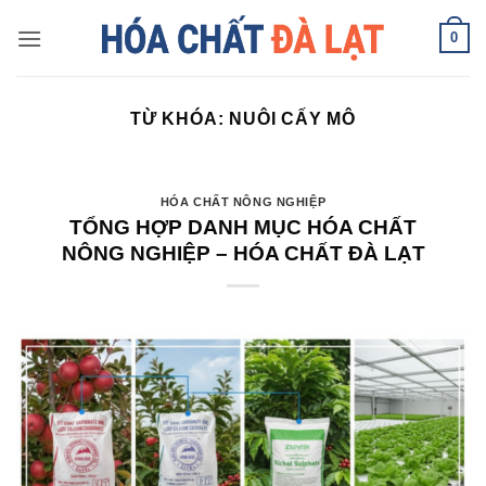
Skip
0
to
content
TỪ KHÓA:
NUÔI CẤY MÔ
HÓA CHẤT NÔNG NGHIỆP
TỔNG HỢP DANH MỤC HÓA CHẤT
NÔNG NGHIỆP – HÓA CHẤT ĐÀ LẠT