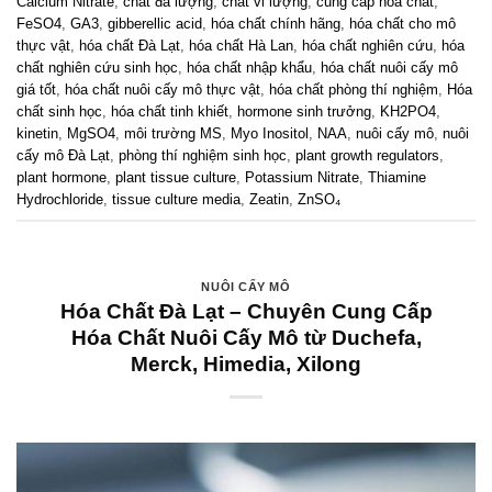
Calcium Nitrate
,
chất đa lượng
,
chất vi lượng
,
cung cấp hóa chất
,
FeSO4
,
GA3
,
gibberellic acid
,
hóa chất chính hãng
,
hóa chất cho mô
thực vật
,
hóa chất Đà Lạt
,
hóa chất Hà Lan
,
hóa chất nghiên cứu
,
hóa
chất nghiên cứu sinh học
,
hóa chất nhập khẩu
,
hóa chất nuôi cấy mô
giá tốt
,
hóa chất nuôi cấy mô thực vật
,
hóa chất phòng thí nghiệm
,
Hóa
chất sinh học
,
hóa chất tinh khiết
,
hormone sinh trưởng
,
KH2PO4
,
kinetin
,
MgSO4
,
môi trường MS
,
Myo Inositol
,
NAA
,
nuôi cấy mô
,
nuôi
cấy mô Đà Lạt
,
phòng thí nghiệm sinh học
,
plant growth regulators
,
plant hormone
,
plant tissue culture
,
Potassium Nitrate
,
Thiamine
Hydrochloride
,
tissue culture media
,
Zeatin
,
ZnSO₄
NUÔI CẤY MÔ
Hóa Chất Đà Lạt – Chuyên Cung Cấp
Hóa Chất Nuôi Cấy Mô từ Duchefa,
Merck, Himedia, Xilong