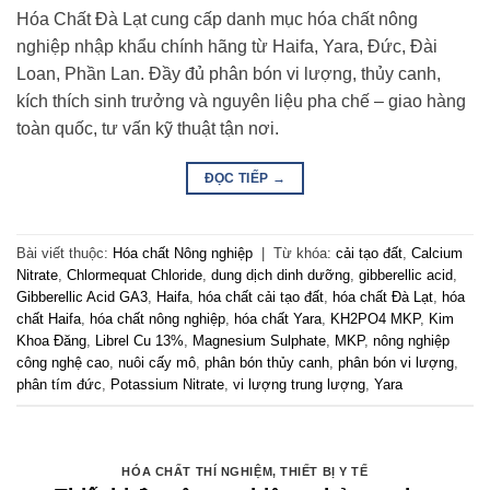
Hóa Chất Đà Lạt cung cấp danh mục hóa chất nông
nghiệp nhập khẩu chính hãng từ Haifa, Yara, Đức, Đài
Loan, Phần Lan. Đầy đủ phân bón vi lượng, thủy canh,
kích thích sinh trưởng và nguyên liệu pha chế – giao hàng
toàn quốc, tư vấn kỹ thuật tận nơi.
ĐỌC TIẾP
→
Bài viết thuộc:
Hóa chất Nông nghiệp
|
Từ khóa:
cải tạo đất
,
Calcium
Nitrate
,
Chlormequat Chloride
,
dung dịch dinh dưỡng
,
gibberellic acid
,
Gibberellic Acid GA3
,
Haifa
,
hóa chất cải tạo đất
,
hóa chất Đà Lạt
,
hóa
chất Haifa
,
hóa chất nông nghiệp
,
hóa chất Yara
,
KH2PO4 MKP
,
Kim
Khoa Đăng
,
Librel Cu 13%
,
Magnesium Sulphate
,
MKP
,
nông nghiệp
công nghệ cao
,
nuôi cấy mô
,
phân bón thủy canh
,
phân bón vi lượng
,
phân tím đức
,
Potassium Nitrate
,
vi lượng trung lượng
,
Yara
HÓA CHẤT THÍ NGHIỆM
,
THIẾT BỊ Y TẾ