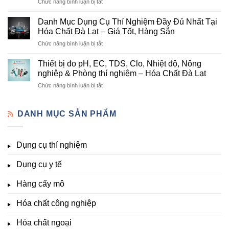
ở
Chức năng bình luận bị tắt
nông
Chất
Danh
nghiệp
Và
mục
tại
Danh Mục Dụng Cụ Thí Nghiệm Đầy Đủ Nhất Tại
Thiết
hóa
Đà
Bị
Hóa Chất Đà Lạt – Giá Tốt, Hàng Sẵn
chất
Lạt
Thí
ở
Chức năng bình luận bị tắt
phòng
–
Nghiệm
Danh
thí
Hóa
Uy
Mục
nghiệm
Thiết bị đo pH, EC, TDS, Clo, Nhiệt độ, Nông
Chất
Tín
Dụng
&
nghiệp & Phòng thí nghiệm – Hóa Chất Đà Lạt
Đà
Tại
Cụ
nuôi
Lạt
Đà
ở
Chức năng bình luận bị tắt
Thí
cấy
đầy
Lạt
Thiết
Nghiệm
mô
đủ
bị
Đầy
–
vi
đo
DANH MỤC SẢN PHẨM
Đủ
Hóa
lượng,
pH,
Nhất
Chất
trung
EC,
Tại
Đà
lượng,
TDS,
Hóa
Lạt
đa
Dụng cụ thí nghiệm
Clo,
Chất
lượng
Nhiệt
Đà
&
Dụng cụ y tế
độ,
Lạt
kích
Nông
–
thích
nghiệp
Giá
Hàng cấy mô
sinh
&
Tốt,
trưởng
Phòng
Hàng
Hóa chất công nghiệp
thí
Sẵn
nghiệm
Hóa chất ngoại
–