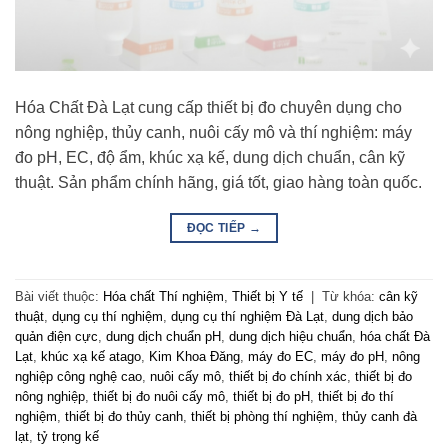
Hóa Chất Đà Lạt cung cấp thiết bị đo chuyên dụng cho
nông nghiệp, thủy canh, nuôi cấy mô và thí nghiệm: máy
đo pH, EC, độ ẩm, khúc xạ kế, dung dịch chuẩn, cân kỹ
thuật. Sản phẩm chính hãng, giá tốt, giao hàng toàn quốc.
ĐỌC TIẾP
→
Bài viết thuộc:
Hóa chất Thí nghiệm
,
Thiết bị Y tế
|
Từ khóa:
cân kỹ
thuật
,
dụng cụ thí nghiệm
,
dụng cụ thí nghiệm Đà Lạt
,
dung dịch bảo
quản điện cực
,
dung dịch chuẩn pH
,
dung dịch hiệu chuẩn
,
hóa chất Đà
Lạt
,
khúc xạ kế atago
,
Kim Khoa Đăng
,
máy đo EC
,
máy đo pH
,
nông
nghiệp công nghệ cao
,
nuôi cấy mô
,
thiết bị đo chính xác
,
thiết bị đo
nông nghiệp
,
thiết bị đo nuôi cấy mô
,
thiết bị đo pH
,
thiết bị đo thí
nghiệm
,
thiết bị đo thủy canh
,
thiết bị phòng thí nghiệm
,
thủy canh đà
lạt
,
tỷ trọng kế