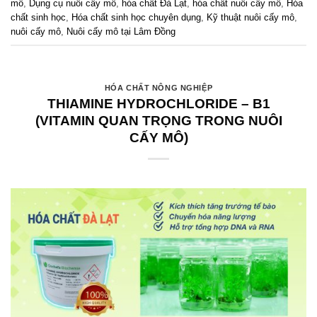
mô
,
Dụng cụ nuôi cấy mô
,
hóa chất Đà Lạt
,
hóa chất nuôi cấy mô
,
Hóa
chất sinh học
,
Hóa chất sinh học chuyên dụng
,
Kỹ thuật nuôi cấy mô
,
nuôi cấy mô
,
Nuôi cấy mô tại Lâm Đồng
HÓA CHẤT NÔNG NGHIỆP
THIAMINE HYDROCHLORIDE – B1
(VITAMIN QUAN TRỌNG TRONG NUÔI
CẤY MÔ)