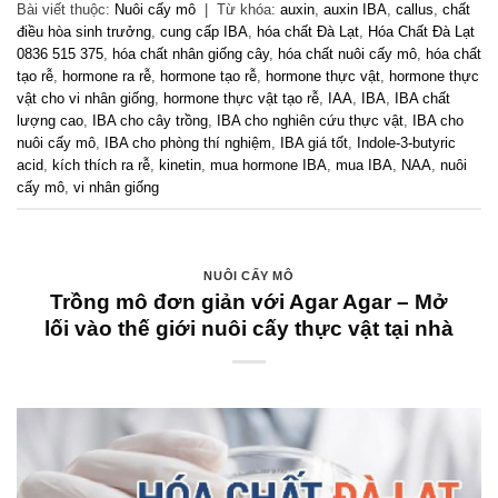
Bài viết thuộc:
Nuôi cấy mô
|
Từ khóa:
auxin
,
auxin IBA
,
callus
,
chất
điều hòa sinh trưởng
,
cung cấp IBA
,
hóa chất Đà Lạt
,
Hóa Chất Đà Lạt
0836 515 375
,
hóa chất nhân giống cây
,
hóa chất nuôi cấy mô
,
hóa chất
tạo rễ
,
hormone ra rễ
,
hormone tạo rễ
,
hormone thực vật
,
hormone thực
vật cho vi nhân giống
,
hormone thực vật tạo rễ
,
IAA
,
IBA
,
IBA chất
lượng cao
,
IBA cho cây trồng
,
IBA cho nghiên cứu thực vật
,
IBA cho
nuôi cấy mô
,
IBA cho phòng thí nghiệm
,
IBA giá tốt
,
Indole-3-butyric
acid
,
kích thích ra rễ
,
kinetin
,
mua hormone IBA
,
mua IBA
,
NAA
,
nuôi
cấy mô
,
vi nhân giống
NUÔI CẤY MÔ
Trồng mô đơn giản với Agar Agar – Mở
lối vào thế giới nuôi cấy thực vật tại nhà