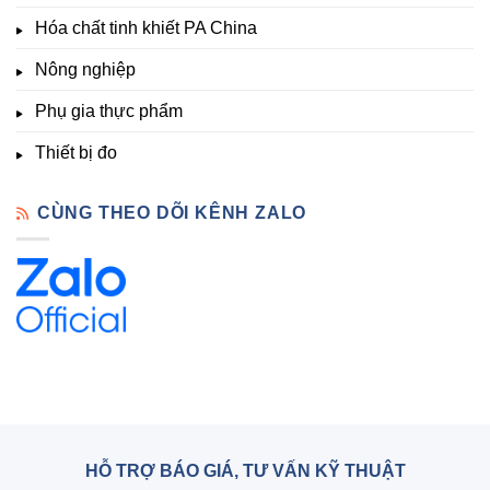
Hóa
Hóa chất tinh khiết PA China
Chất
Đà
Lạt
Nông nghiệp
Phụ gia thực phẩm
Thiết bị đo
CÙNG THEO DÕI KÊNH ZALO
HỖ TRỢ BÁO GIÁ, TƯ VẤN KỸ THUẬT