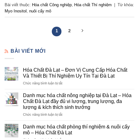
Bài viết thuộc:
Hóa chất Công nghiệp
,
Hóa chất Thí nghiệm
|
Từ khóa:
Myo Inositol
,
nuôi cấy mô
1
2
BÀI VIẾT MỚI
Hóa Chất Đà Lạt – Đơn Vị Cung Cấp Hóa Chất
Và Thiết Bị Thí Nghiệm Uy Tín Tại Đà Lạt
ở
Chức năng bình luận bị tắt
Hóa
Chất
Danh mục hóa chất nông nghiệp tại Đà Lạt – Hóa
Đà
Chất Đà Lạt đầy đủ vi lượng, trung lượng, đa
Lạt
lượng & kích thích sinh trưởng
–
ở
Chức năng bình luận bị tắt
Đơn
Danh
Vị
mục
Cung
Danh mục hóa chất phòng thí nghiệm & nuôi cấy
hóa
Cấp
mô – Hóa Chất Đà Lạt
chất
Hóa