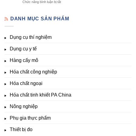
ở
Chức năng bình luận bị tắt
Thí
cấy
đầy
Lạt
Thiết
Nghiệm
mô
đủ
bị
Đầy
–
vi
đo
DANH MỤC SẢN PHẨM
Đủ
Hóa
lượng,
pH,
Nhất
Chất
trung
EC,
Tại
Đà
lượng,
TDS,
Hóa
Lạt
đa
Dụng cụ thí nghiệm
Clo,
Chất
lượng
Nhiệt
Đà
&
Dụng cụ y tế
độ,
Lạt
kích
Nông
–
thích
nghiệp
Giá
Hàng cấy mô
sinh
&
Tốt,
trưởng
Phòng
Hàng
Hóa chất công nghiệp
thí
Sẵn
nghiệm
Hóa chất ngoại
–
Hóa
Hóa chất tinh khiết PA China
Chất
Đà
Lạt
Nông nghiệp
Phụ gia thực phẩm
Thiết bị đo