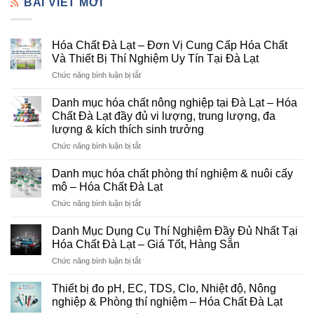
BÀI VIẾT MỚI
Hóa Chất Đà Lạt – Đơn Vị Cung Cấp Hóa Chất
Và Thiết Bị Thí Nghiệm Uy Tín Tại Đà Lạt
ở
Chức năng bình luận bị tắt
Hóa
Chất
Danh mục hóa chất nông nghiệp tại Đà Lạt – Hóa
Đà
Chất Đà Lạt đầy đủ vi lượng, trung lượng, đa
Lạt
lượng & kích thích sinh trưởng
–
ở
Chức năng bình luận bị tắt
Đơn
Danh
Vị
mục
Cung
Danh mục hóa chất phòng thí nghiệm & nuôi cấy
hóa
Cấp
mô – Hóa Chất Đà Lạt
chất
Hóa
ở
Chức năng bình luận bị tắt
nông
Chất
Danh
nghiệp
Và
mục
tại
Danh Mục Dụng Cụ Thí Nghiệm Đầy Đủ Nhất Tại
Thiết
hóa
Đà
Bị
Hóa Chất Đà Lạt – Giá Tốt, Hàng Sẵn
chất
Lạt
Thí
ở
Chức năng bình luận bị tắt
phòng
–
Nghiệm
Danh
thí
Hóa
Uy
Mục
nghiệm
Thiết bị đo pH, EC, TDS, Clo, Nhiệt độ, Nông
Chất
Tín
Dụng
&
nghiệp & Phòng thí nghiệm – Hóa Chất Đà Lạt
Đà
Tại
Cụ
nuôi
Lạt
Đà