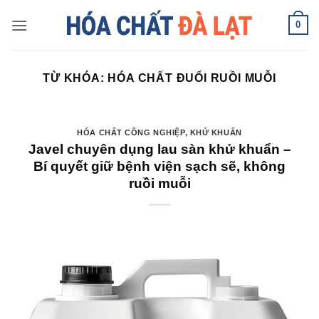
Skip
0
to
content
TỪ KHÓA:
HÓA CHẤT ĐUỔI RUỒI MUỖI
HÓA CHẤT CÔNG NGHIỆP
,
KHỬ KHUẨN
Javel chuyên dụng lau sàn khử khuẩn –
Bí quyết giữ bệnh viện sạch sẽ, không
ruồi muỗi