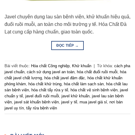
Javel chuyên dụng lau sàn bệnh viện, khử khuẩn hiệu quả,
đuổi ruồi muỗi, an toàn cho môi trường y tế. Hóa Chất Đà
Lạt cung cấp hàng chuẩn, giao toàn quốc.
ĐỌC TIẾP
→
Bài viết thuộc:
Hóa chất Công nghiệp
,
Khử khuẩn
|
Từ khóa:
cách pha
javel chuẩn
,
cách sử dụng javel an toàn
,
hóa chất đuổi ruồi muỗi
,
hóa
chất javel chất lượng
,
hóa chất javel đậm đặc
,
hóa chất khử khuẩn
phòng khám
,
hóa chất khử trùng
,
hóa chất làm sạch sàn
,
hóa chất lau
sàn bệnh viện
,
hóa chất tẩy rửa y tế
,
hóa chất vệ sinh bệnh viện
,
javel
chuẩn y tế
,
javel đuổi ruồi muỗi
,
javel khử khuẩn
,
javel lau sàn bệnh
viện
,
javel sát khuẩn bệnh viện
,
javel y tế
,
mua javel giá sỉ
,
nơi bán
javel uy tín
,
tẩy rửa bệnh viện