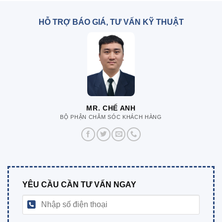
HỖ TRỢ BÁO GIÁ, TƯ VẤN KỸ THUẬT
MR. CHẾ ANH
BỘ PHẬN CHĂM SÓC KHÁCH HÀNG
YÊU CẦU CẦN TƯ VẤN NGAY