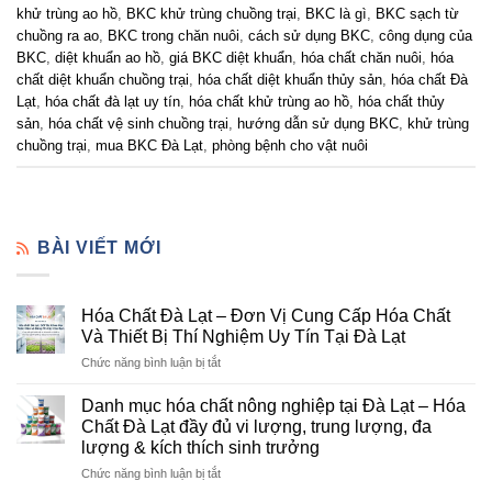
khử trùng ao hồ
,
BKC khử trùng chuồng trại
,
BKC là gì
,
BKC sạch từ
chuồng ra ao
,
BKC trong chăn nuôi
,
cách sử dụng BKC
,
công dụng của
BKC
,
diệt khuẩn ao hồ
,
giá BKC diệt khuẩn
,
hóa chất chăn nuôi
,
hóa
chất diệt khuẩn chuồng trại
,
hóa chất diệt khuẩn thủy sản
,
hóa chất Đà
Lạt
,
hóa chất đà lạt uy tín
,
hóa chất khử trùng ao hồ
,
hóa chất thủy
sản
,
hóa chất vệ sinh chuồng trại
,
hướng dẫn sử dụng BKC
,
khử trùng
chuồng trại
,
mua BKC Đà Lạt
,
phòng bệnh cho vật nuôi
BÀI VIẾT MỚI
Hóa Chất Đà Lạt – Đơn Vị Cung Cấp Hóa Chất
Và Thiết Bị Thí Nghiệm Uy Tín Tại Đà Lạt
ở
Chức năng bình luận bị tắt
Hóa
Chất
Danh mục hóa chất nông nghiệp tại Đà Lạt – Hóa
Đà
Chất Đà Lạt đầy đủ vi lượng, trung lượng, đa
Lạt
lượng & kích thích sinh trưởng
–
ở
Chức năng bình luận bị tắt
Đơn
Danh
Vị