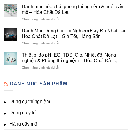
mục
Cung
Danh mục hóa chất phòng thí nghiệm & nuôi cấy
hóa
Cấp
mô – Hóa Chất Đà Lạt
chất
Hóa
ở
Chức năng bình luận bị tắt
nông
Chất
Danh
nghiệp
Và
mục
tại
Danh Mục Dụng Cụ Thí Nghiệm Đầy Đủ Nhất Tại
Thiết
hóa
Đà
Bị
Hóa Chất Đà Lạt – Giá Tốt, Hàng Sẵn
chất
Lạt
Thí
ở
Chức năng bình luận bị tắt
phòng
–
Nghiệm
Danh
thí
Hóa
Uy
Mục
nghiệm
Thiết bị đo pH, EC, TDS, Clo, Nhiệt độ, Nông
Chất
Tín
Dụng
&
nghiệp & Phòng thí nghiệm – Hóa Chất Đà Lạt
Đà
Tại
Cụ
nuôi
Lạt
Đà
ở
Chức năng bình luận bị tắt
Thí
cấy
đầy
Lạt
Thiết
Nghiệm
mô
đủ
bị
Đầy
–
vi
đo
DANH MỤC SẢN PHẨM
Đủ
Hóa
lượng,
pH,
Nhất
Chất
trung
EC,
Tại
Đà
lượng,
TDS,
Hóa
Lạt
đa
Dụng cụ thí nghiệm
Clo,
Chất
lượng
Nhiệt
Đà
&
Dụng cụ y tế
độ,
Lạt
kích
Nông
–
thích
nghiệp
Giá
Hàng cấy mô
sinh
&
Tốt,
trưởng