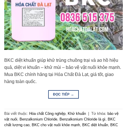
BKC diệt khuẩn giúp khử trùng chuồng trại và ao hồ hiệu
quả, diệt vi khuẩn – khử mùi – bảo vệ vật nuôi khỏe mạnh.
Mua BKC chính hãng tại Hóa Chất Đà Lạt, giá tốt, giao
hàng toàn quốc.
ĐỌC TIẾP
→
Bài viết thuộc:
Hóa chất Công nghiệp
,
Khử khuẩn
|
Từ khóa:
bảo vệ
vật nuôi
,
Benzalkonium Chloride
,
Benzalkonium Chloride là gì
,
BKC
chất lượng cao
,
BKC cho vật nuôi khỏe mạnh
,
BKC diệt khuẩn
,
BKC