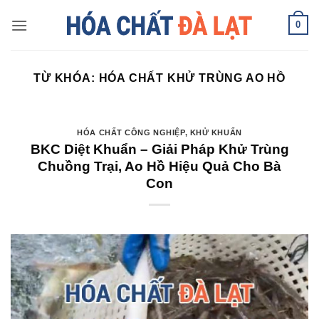
Skip
0
to
content
TỪ KHÓA:
HÓA CHẤT KHỬ TRÙNG AO HỒ
HÓA CHẤT CÔNG NGHIỆP
,
KHỬ KHUẨN
BKC Diệt Khuẩn – Giải Pháp Khử Trùng
Chuồng Trại, Ao Hồ Hiệu Quả Cho Bà
Con