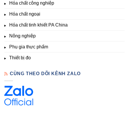
Phòng
Hàng
Hóa chất công nghiệp
thí
Sẵn
nghiệm
Hóa chất ngoại
–
Hóa
Hóa chất tinh khiết PA China
Chất
Đà
Lạt
Nông nghiệp
Phụ gia thực phẩm
Thiết bị đo
CÙNG THEO DÕI KÊNH ZALO