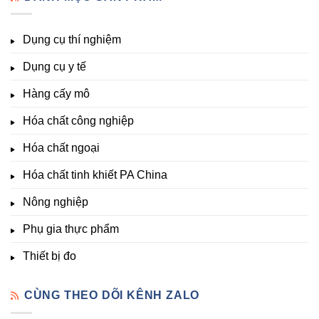
pH,
Nhất
Chất
trung
EC,
Tại
Đà
lượng,
TDS,
Hóa
Lạt
đa
Dụng cụ thí nghiệm
Clo,
Chất
lượng
Nhiệt
Đà
&
Dụng cụ y tế
độ,
Lạt
kích
Nông
–
thích
nghiệp
Giá
Hàng cấy mô
sinh
&
Tốt,
trưởng
Phòng
Hàng
Hóa chất công nghiệp
thí
Sẵn
nghiệm
Hóa chất ngoại
–
Hóa
Hóa chất tinh khiết PA China
Chất
Đà
Lạt
Nông nghiệp
Phụ gia thực phẩm
Thiết bị đo
CÙNG THEO DÕI KÊNH ZALO