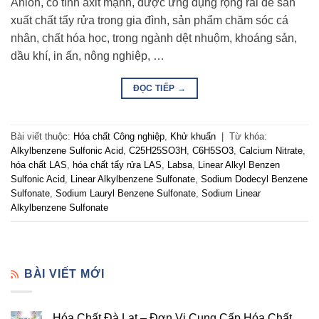
Anion, có tính axit mạnh, được ứng dụng rộng rãi để sản
xuất chất tẩy rửa trong gia đình, sản phẩm chăm sóc cá
nhân, chất hóa học, trong ngành dệt nhuộm, khoáng sản,
dầu khí, in ấn, nông nghiệp, …
ĐỌC TIẾP
→
Bài viết thuộc:
Hóa chất Công nghiệp
,
Khử khuẩn
|
Từ khóa:
Alkylbenzene Sulfonic Acid
,
C25H25SO3H
,
C6H5SO3
,
Calcium Nitrate
,
hóa chất LAS
,
hóa chất tẩy rửa LAS
,
Labsa
,
Linear Alkyl Benzen
Sulfonic Acid
,
Linear Alkylbenzene Sulfonate
,
Sodium Dodecyl Benzene
Sulfonate
,
Sodium Lauryl Benzene Sulfonate
,
Sodium Linear
Alkylbenzene Sulfonate
BÀI VIẾT MỚI
Hóa Chất Đà Lạt – Đơn Vị Cung Cấp Hóa Chất