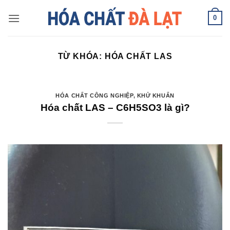
Skip
0
to
content
TỪ KHÓA:
HÓA CHẤT LAS
HÓA CHẤT CÔNG NGHIỆP
,
KHỬ KHUẨN
Hóa chất LAS – C6H5SO3 là gì?