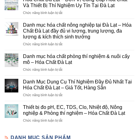
Và Thiết Bị Thí Nghiệm Uy Tín Tại Đà Lạt
ở
Chức năng bình luận bị tắt
Hóa
Chất
Danh mục hóa chất nông nghiệp tại Đà Lạt – Hóa
Đà
Chất Đà Lạt đầy đủ vi lượng, trung lượng, đa
Lạt
lượng & kích thích sinh trưởng
–
ở
Chức năng bình luận bị tắt
Đơn
Danh
Vị
mục
Cung
Danh mục hóa chất phòng thí nghiệm & nuôi cấy
hóa
Cấp
mô – Hóa Chất Đà Lạt
chất
Hóa
ở
Chức năng bình luận bị tắt
nông
Chất
Danh
nghiệp
Và
mục
tại
Danh Mục Dụng Cụ Thí Nghiệm Đầy Đủ Nhất Tại
Thiết
hóa
Đà
Bị
Hóa Chất Đà Lạt – Giá Tốt, Hàng Sẵn
chất
Lạt
Thí
ở
Chức năng bình luận bị tắt
phòng
–
Nghiệm
Danh
thí
Hóa
Uy
Mục
nghiệm
Thiết bị đo pH, EC, TDS, Clo, Nhiệt độ, Nông
Chất
Tín
Dụng
&
nghiệp & Phòng thí nghiệm – Hóa Chất Đà Lạt
Đà
Tại
Cụ
nuôi
Lạt
Đà
ở
Chức năng bình luận bị tắt
Thí
cấy
đầy
Lạt
Thiết
Nghiệm
mô
đủ
bị
Đầy
–
vi
đo
DANH MỤC SẢN PHẨM
Đủ
Hóa
lượng,