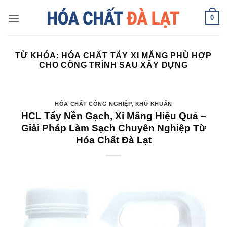
Skip
0
to
content
TỪ KHÓA:
HÓA CHẤT TẨY XI MĂNG PHÙ HỢP
CHO CÔNG TRÌNH SAU XÂY DỰNG
HÓA CHẤT CÔNG NGHIỆP
,
KHỬ KHUẨN
HCL Tẩy Nền Gạch, Xi Măng Hiệu Quả –
Giải Pháp Làm Sạch Chuyên Nghiệp Từ
Hóa Chất Đà Lạt