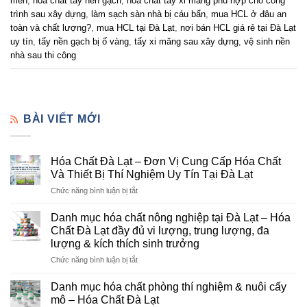
men
,
hóa chất tẩy nền gạch
,
hóa chất tẩy xi măng phù hợp cho công
trình sau xây dựng
,
làm sạch sàn nhà bị cáu bẩn
,
mua HCL ở đâu an
toàn và chất lượng?
,
mua HCL tại Đà Lạt
,
nơi bán HCL giá rẻ tại Đà Lạt
uy tín
,
tẩy nền gạch bị ố vàng
,
tẩy xi măng sau xây dựng
,
vệ sinh nền
nhà sau thi công
BÀI VIẾT MỚI
Hóa Chất Đà Lạt – Đơn Vị Cung Cấp Hóa Chất
Và Thiết Bị Thí Nghiệm Uy Tín Tại Đà Lạt
ở
Chức năng bình luận bị tắt
Hóa
Chất
Danh mục hóa chất nông nghiệp tại Đà Lạt – Hóa
Đà
Chất Đà Lạt đầy đủ vi lượng, trung lượng, đa
Lạt
lượng & kích thích sinh trưởng
–
ở
Chức năng bình luận bị tắt
Đơn
Danh
Vị
mục
Cung
Danh mục hóa chất phòng thí nghiệm & nuôi cấy
hóa
Cấp
mô – Hóa Chất Đà Lạt
chất
Hóa