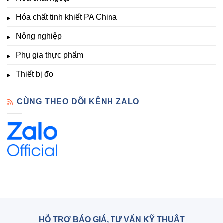
Hóa
Hóa chất tinh khiết PA China
Chất
Đà
Lạt
Nông nghiệp
Phụ gia thực phẩm
Thiết bị đo
CÙNG THEO DÕI KÊNH ZALO
HỖ TRỢ BÁO GIÁ, TƯ VẤN KỸ THUẬT