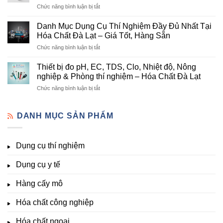
ở
Chức năng bình luận bị tắt
nông
Chất
Danh
nghiệp
Và
mục
tại
Danh Mục Dụng Cụ Thí Nghiệm Đầy Đủ Nhất Tại
Thiết
hóa
Đà
Bị
Hóa Chất Đà Lạt – Giá Tốt, Hàng Sẵn
chất
Lạt
Thí
ở
Chức năng bình luận bị tắt
phòng
–
Nghiệm
Danh
thí
Hóa
Uy
Mục
nghiệm
Thiết bị đo pH, EC, TDS, Clo, Nhiệt độ, Nông
Chất
Tín
Dụng
&
nghiệp & Phòng thí nghiệm – Hóa Chất Đà Lạt
Đà
Tại
Cụ
nuôi
Lạt
Đà
ở
Chức năng bình luận bị tắt
Thí
cấy
đầy
Lạt
Thiết
Nghiệm
mô
đủ
bị
Đầy
–
vi
đo
DANH MỤC SẢN PHẨM
Đủ
Hóa
lượng,
pH,
Nhất
Chất
trung
EC,
Tại
Đà
lượng,
TDS,
Hóa
Lạt
đa
Dụng cụ thí nghiệm
Clo,
Chất
lượng
Nhiệt
Đà
&
Dụng cụ y tế
độ,
Lạt
kích
Nông
–
thích
nghiệp
Giá
Hàng cấy mô
sinh
&
Tốt,
trưởng
Phòng
Hàng
Hóa chất công nghiệp
thí
Sẵn
nghiệm
Hóa chất ngoại
–