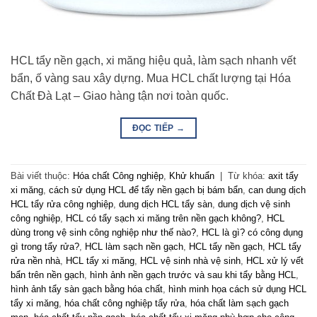
HCL tẩy nền gạch, xi măng hiệu quả, làm sạch nhanh vết
bẩn, ố vàng sau xây dựng. Mua HCL chất lượng tại Hóa
Chất Đà Lạt – Giao hàng tận nơi toàn quốc.
ĐỌC TIẾP
→
Bài viết thuộc:
Hóa chất Công nghiệp
,
Khử khuẩn
|
Từ khóa:
axit tẩy
xi măng
,
cách sử dụng HCL để tẩy nền gạch bị bám bẩn
,
can dung dịch
HCL tẩy rửa công nghiệp
,
dung dịch HCL tẩy sàn
,
dung dịch vệ sinh
công nghiệp
,
HCL có tẩy sạch xi măng trên nền gạch không?
,
HCL
dùng trong vệ sinh công nghiệp như thế nào?
,
HCL là gì? có công dụng
gì trong tẩy rửa?
,
HCL làm sạch nền gạch
,
HCL tẩy nền gạch
,
HCL tẩy
rửa nền nhà
,
HCL tẩy xi măng
,
HCL vệ sinh nhà vệ sinh
,
HCL xử lý vết
bẩn trên nền gạch
,
hình ảnh nền gạch trước và sau khi tẩy bằng HCL
,
hình ảnh tẩy sàn gạch bằng hóa chất
,
hình minh họa cách sử dụng HCL
tẩy xi măng
,
hóa chất công nghiệp tẩy rửa
,
hóa chất làm sạch gạch