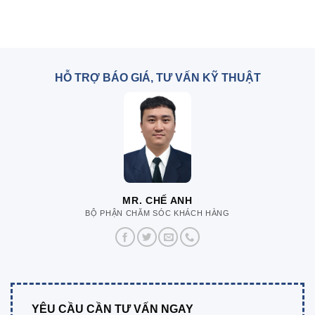
HỖ TRỢ BÁO GIÁ, TƯ VẤN KỸ THUẬT
MR. CHẾ ANH
BỘ PHẬN CHĂM SÓC KHÁCH HÀNG
YÊU CẦU CẦN TƯ VẤN NGAY