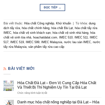
ĐỌC TIẾP
→
Bài viết thuộc:
Hóa chất Công nghiệp
,
Khử khuẩn
|
Từ khóa:
dung
dịch tẩy rửa
,
hóa chất chính hãng
,
hóa chất Đà Lạt
,
hóa chất tẩy rửa
IMEC
,
hóa chất vệ sinh khách sạn
,
hóa chất vệ sinh nhà hàng
,
hóa
chất vệ sinh tòa nhà
,
hoachatdalat.com
,
IMEC 510
,
IMEC 511
,
IMEC
517
,
IMEC 519
,
IMEC 599
,
IMEC Malaysia
,
nước lau sàn IMEC
,
nước
tẩy rửa Malaysia
,
sản phẩm tẩy rửa cao cấp
BÀI VIẾT MỚI
Hóa Chất Đà Lạt – Đơn Vị Cung Cấp Hóa Chất
Và Thiết Bị Thí Nghiệm Uy Tín Tại Đà Lạt
ở
Chức năng bình luận bị tắt
Hóa
Chất
Danh mục hóa chất nông nghiệp tại Đà Lạt – Hóa
Đà