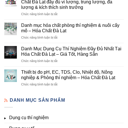
Chất Đà Lạt đầy đủ vi lượng, trung lượng, đa
Lạt
lượng & kích thích sinh trưởng
–
ở
Chức năng bình luận bị tắt
Đơn
Danh
Vị
mục
Cung
Danh mục hóa chất phòng thí nghiệm & nuôi cấy
hóa
Cấp
mô – Hóa Chất Đà Lạt
chất
Hóa
ở
Chức năng bình luận bị tắt
nông
Chất
Danh
nghiệp
Và
mục
tại
Danh Mục Dụng Cụ Thí Nghiệm Đầy Đủ Nhất Tại
Thiết
hóa
Đà
Bị
Hóa Chất Đà Lạt – Giá Tốt, Hàng Sẵn
chất
Lạt
Thí
ở
Chức năng bình luận bị tắt
phòng
–
Nghiệm
Danh
thí
Hóa
Uy
Mục
nghiệm
Thiết bị đo pH, EC, TDS, Clo, Nhiệt độ, Nông
Chất
Tín
Dụng
&
nghiệp & Phòng thí nghiệm – Hóa Chất Đà Lạt
Đà
Tại
Cụ
nuôi
Lạt
Đà
ở
Chức năng bình luận bị tắt
Thí
cấy
đầy
Lạt
Thiết
Nghiệm
mô
đủ
bị
Đầy
–
vi
đo
DANH MỤC SẢN PHẨM
Đủ
Hóa
lượng,
pH,
Nhất
Chất
trung
EC,
Tại
Đà
lượng,
TDS,
Hóa
Lạt
đa
Dụng cụ thí nghiệm
Clo,
Chất
lượng
Nhiệt
Đà
&
độ,