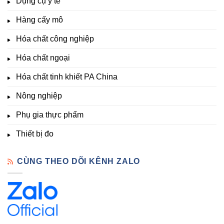
Dụng cụ y tế
Lạt
kích
Nông
–
thích
nghiệp
Giá
Hàng cấy mô
sinh
&
Tốt,
trưởng
Phòng
Hàng
Hóa chất công nghiệp
thí
Sẵn
nghiệm
Hóa chất ngoại
–
Hóa
Hóa chất tinh khiết PA China
Chất
Đà
Lạt
Nông nghiệp
Phụ gia thực phẩm
Thiết bị đo
CÙNG THEO DÕI KÊNH ZALO