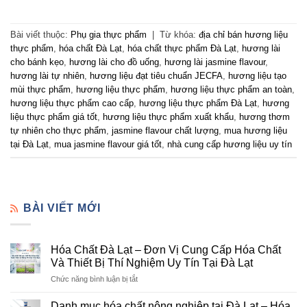
Bài viết thuộc:
Phụ gia thực phẩm
|
Từ khóa:
địa chỉ bán hương liệu
thực phẩm
,
hóa chất Đà Lạt
,
hóa chất thực phẩm Đà Lạt
,
hương lài
cho bánh kẹo
,
hương lài cho đồ uống
,
hương lài jasmine flavour
,
hương lài tự nhiên
,
hương liệu đạt tiêu chuẩn JECFA
,
hương liệu tạo
mùi thực phẩm
,
hương liệu thực phẩm
,
hương liệu thực phẩm an toàn
,
hương liệu thực phẩm cao cấp
,
hương liệu thực phẩm Đà Lạt
,
hương
liệu thực phẩm giá tốt
,
hương liệu thực phẩm xuất khẩu
,
hương thơm
tự nhiên cho thực phẩm
,
jasmine flavour chất lượng
,
mua hương liệu
tại Đà Lạt
,
mua jasmine flavour giá tốt
,
nhà cung cấp hương liệu uy tín
BÀI VIẾT MỚI
Hóa Chất Đà Lạt – Đơn Vị Cung Cấp Hóa Chất
Và Thiết Bị Thí Nghiệm Uy Tín Tại Đà Lạt
ở
Chức năng bình luận bị tắt
Hóa
Chất
Danh mục hóa chất nông nghiệp tại Đà Lạt – Hóa