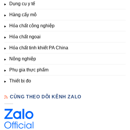
&
Dụng cụ y tế
độ,
Lạt
kích
Nông
–
thích
nghiệp
Giá
Hàng cấy mô
sinh
&
Tốt,
trưởng
Phòng
Hàng
Hóa chất công nghiệp
thí
Sẵn
nghiệm
Hóa chất ngoại
–
Hóa
Hóa chất tinh khiết PA China
Chất
Đà
Lạt
Nông nghiệp
Phụ gia thực phẩm
Thiết bị đo
CÙNG THEO DÕI KÊNH ZALO