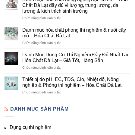
Đà
Chất Đà Lạt đầy đủ vi lượng, trung lượng, đa
Lạt
lượng & kích thích sinh trưởng
–
ở
Chức năng bình luận bị tắt
Đơn
Danh
Vị
mục
Cung
Danh mục hóa chất phòng thí nghiệm & nuôi cấy
hóa
Cấp
mô – Hóa Chất Đà Lạt
chất
Hóa
ở
Chức năng bình luận bị tắt
nông
Chất
Danh
nghiệp
Và
mục
tại
Danh Mục Dụng Cụ Thí Nghiệm Đầy Đủ Nhất Tại
Thiết
hóa
Đà
Bị
Hóa Chất Đà Lạt – Giá Tốt, Hàng Sẵn
chất
Lạt
Thí
ở
Chức năng bình luận bị tắt
phòng
–
Nghiệm
Danh
thí
Hóa
Uy
Mục
nghiệm
Thiết bị đo pH, EC, TDS, Clo, Nhiệt độ, Nông
Chất
Tín
Dụng
&
nghiệp & Phòng thí nghiệm – Hóa Chất Đà Lạt
Đà
Tại
Cụ
nuôi
Lạt
Đà
ở
Chức năng bình luận bị tắt
Thí
cấy
đầy
Lạt
Thiết
Nghiệm
mô
đủ
bị
Đầy
–
vi
đo
DANH MỤC SẢN PHẨM
Đủ
Hóa
lượng,
pH,
Nhất
Chất
trung
EC,
Tại
Đà
lượng,
TDS,
Hóa
Lạt
đa
Dụng cụ thí nghiệm
Clo,
Chất
lượng
Nhiệt
Đà