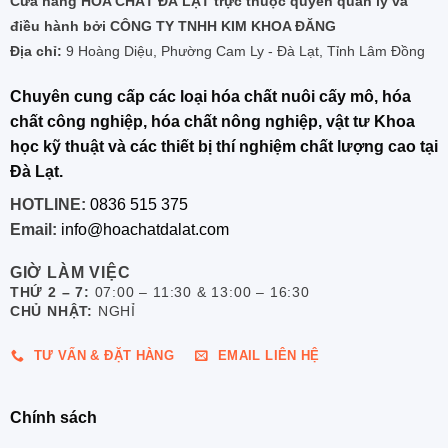
Cửa hàng HÓA CHẤT ĐÀ LẠT trực thuộc quyền quản lý và
điều hành bởi CÔNG TY TNHH KIM KHOA ĐĂNG
Địa chỉ:
9 Hoàng Diệu, Phường Cam Ly - Đà Lạt, Tỉnh Lâm Đồng
Chuyên cung cấp các loại hóa chất nuôi cấy mô, hóa
chất công nghiệp, hóa chất nông nghiệp, vật tư Khoa
học kỹ thuật và các thiết bị thí nghiệm chất lượng cao tại
Đà Lạt.
HOTLINE:
0836 515 375
Email:
info@hoachatdalat.com
GIỜ LÀM VIỆC
THỨ 2 – 7:
07:00 – 11:30 & 13:00 – 16:30
CHỦ NHẬT:
NGHỈ
TƯ VẤN & ĐẶT HÀNG
EMAIL LIÊN HỆ
Chính sách