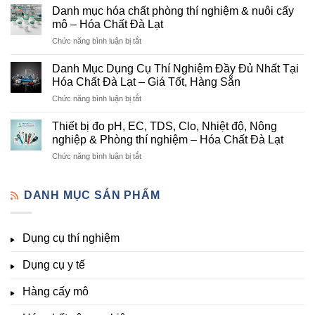
mục
Cung
Danh mục hóa chất phòng thí nghiệm & nuôi cấy
hóa
Cấp
mô – Hóa Chất Đà Lạt
chất
Hóa
ở
Chức năng bình luận bị tắt
nông
Chất
Danh
nghiệp
Và
mục
tại
Danh Mục Dụng Cụ Thí Nghiệm Đầy Đủ Nhất Tại
Thiết
hóa
Đà
Bị
Hóa Chất Đà Lạt – Giá Tốt, Hàng Sẵn
chất
Lạt
Thí
ở
Chức năng bình luận bị tắt
phòng
–
Nghiệm
Danh
thí
Hóa
Uy
Mục
nghiệm
Thiết bị đo pH, EC, TDS, Clo, Nhiệt độ, Nông
Chất
Tín
Dụng
&
nghiệp & Phòng thí nghiệm – Hóa Chất Đà Lạt
Đà
Tại
Cụ
nuôi
Lạt
Đà
ở
Chức năng bình luận bị tắt
Thí
cấy
đầy
Lạt
Thiết
Nghiệm
mô
đủ
bị
Đầy
–
vi
đo
DANH MỤC SẢN PHẨM
Đủ
Hóa
lượng,
pH,
Nhất
Chất
trung
EC,
Tại
Đà
lượng,
TDS,
Hóa
Lạt
đa
Dụng cụ thí nghiệm
Clo,
Chất
lượng
Nhiệt
Đà
&
Dụng cụ y tế
độ,
Lạt
kích
Nông
–
thích
nghiệp
Giá
Hàng cấy mô
sinh
&
Tốt,
trưởng
Phòng
Hàng