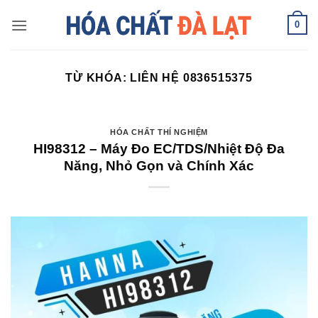
Skip
0
to
content
TỪ KHÓA:
LIÊN HỆ 0836515375
HÓA CHẤT THÍ NGHIỆM
HI98312 – Máy Đo EC/TDS/Nhiệt Độ Đa
Năng, Nhỏ Gọn và Chính Xác