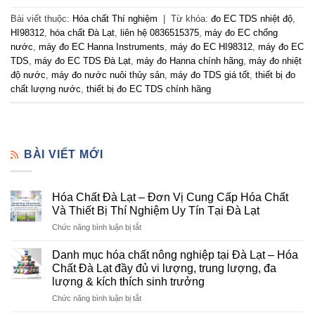
Bài viết thuộc:
Hóa chất Thí nghiệm
|
Từ khóa:
đo EC TDS nhiệt độ
,
HI98312
,
hóa chất Đà Lạt
,
liên hệ 0836515375
,
máy đo EC chống
nước
,
máy đo EC Hanna Instruments
,
máy đo EC HI98312
,
máy đo EC
TDS
,
máy đo EC TDS Đà Lạt
,
máy đo Hanna chính hãng
,
máy đo nhiệt
độ nước
,
máy đo nước nuôi thủy sản
,
máy đo TDS giá tốt
,
thiết bị đo
chất lượng nước
,
thiết bị đo EC TDS chính hãng
BÀI VIẾT MỚI
Hóa Chất Đà Lạt – Đơn Vị Cung Cấp Hóa Chất
Và Thiết Bị Thí Nghiệm Uy Tín Tại Đà Lạt
ở
Chức năng bình luận bị tắt
Hóa
Chất
Danh mục hóa chất nông nghiệp tại Đà Lạt – Hóa
Đà
Chất Đà Lạt đầy đủ vi lượng, trung lượng, đa
Lạt
lượng & kích thích sinh trưởng
–
ở
Chức năng bình luận bị tắt
Đơn
Danh
Vị