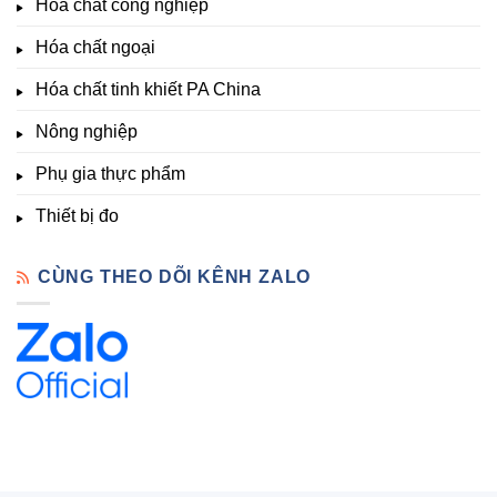
Hóa chất công nghiệp
thí
Sẵn
nghiệm
Hóa chất ngoại
–
Hóa
Hóa chất tinh khiết PA China
Chất
Đà
Lạt
Nông nghiệp
Phụ gia thực phẩm
Thiết bị đo
CÙNG THEO DÕI KÊNH ZALO