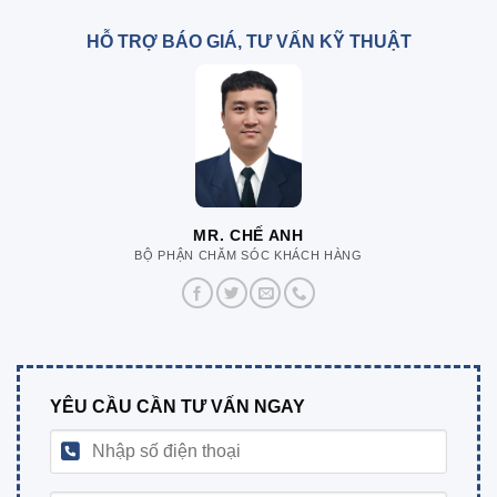
HỖ TRỢ BÁO GIÁ, TƯ VẤN KỸ THUẬT
MR. CHẾ ANH
BỘ PHẬN CHĂM SÓC KHÁCH HÀNG
YÊU CẦU CẦN TƯ VẤN NGAY