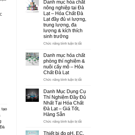
Danh mục hóa chất
Đà
,
nông nghiệp tại Đà
Lạt
Lạt – Hóa Chất Đà
c
–
Lạt đầy đủ vi lượng,
Đơn
trung lượng, đa
Vị
lượng & kích thích
Cung
sinh trưởng
Cấp
Hóa
ở
Chức năng bình luận bị tắt
Chất
Danh
Và
mục
Danh mục hóa chất
Thiết
hóa
phòng thí nghiệm &
Bị
chất
nuôi cấy mô – Hóa
Thí
nông
Chất Đà Lạt
Nghiệm
nghiệp
Uy
tại
ở
Chức năng bình luận bị tắt
Tín
Đà
Danh
Tại
Lạt
mục
Danh Mục Dụng Cụ
Đà
–
hóa
Thí Nghiệm Đầy Đủ
Lạt
Hóa
chất
Nhất Tại Hóa Chất
Chất
phòng
Đà Lạt – Giá Tốt,
 tạo
Đà
thí
Hàng Sẵn
a
Lạt
nghiệm
đầy
&
g
ở
Chức năng bình luận bị tắt
đủ
nuôi
Danh
 Đà
vi
cấy
Mục
Thiết bị đo pH, EC,