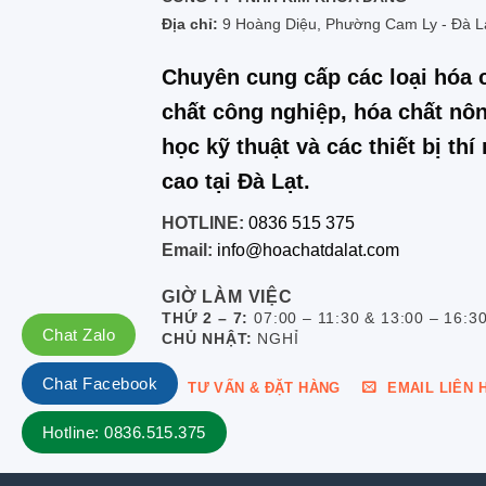
Địa chỉ:
9 Hoàng Diệu, Phường Cam Ly - Đà L
Chuyên cung cấp các loại hóa 
chất công nghiệp, hóa chất nôn
học kỹ thuật và các thiết bị th
cao tại Đà Lạt.
HOTLINE:
0836 515 375
Email:
info@hoachatdalat.com
GIỜ LÀM VIỆC
THỨ 2 – 7:
07:00 – 11:30 & 13:00 – 16:3
Chat Zalo
CHỦ NHẬT:
NGHỈ
Chat Facebook
TƯ VẤN & ĐẶT HÀNG
EMAIL LIÊN 
Hotline: 0836.515.375