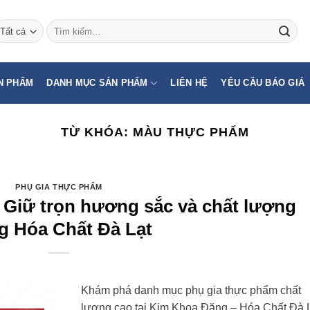
Tìm
kiếm:
N PHẨM
DANH MỤC SẢN PHẨM
LIÊN HỆ
YÊU CẦU BÁO GIÁ
TỪ KHÓA:
MÀU THỰC PHẨM
PHỤ GIA THỰC PHẨM
 Giữ trọn hương sắc và chất lượng
g Hóa Chất Đà Lạt
Khám phá danh mục phụ gia thực phẩm chất
lượng cao tại Kim Khoa Đăng – Hóa Chất Đà L