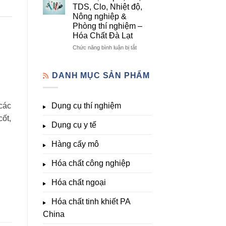
lượng,
mô
Dụng
TDS, Clo, Nhiệt độ,
trung
–
Cụ
Nông nghiệp &
lượng,
Hóa
Thí
Phòng thí nghiệm –
đa
Chất
Nghiệm
Hóa Chất Đà Lạt
lượng
Đà
Đầy
&
Lạt
Đủ
ở
Chức năng bình luận bị tắt
kích
Nhất
Thiết
thích
Tại
bị
sinh
Hóa
đo
DANH MỤC SẢN PHẨM
trưởng
Chất
pH,
Đà
EC,
Lạt
TDS,
các
Dụng cụ thí nghiệm
–
Clo,
Giá
Nhiệt
ốt,
Tốt,
Dụng cụ y tế
độ,
Hàng
Nông
Sẵn
nghiệp
Hàng cấy mô
&
Phòng
Hóa chất công nghiệp
thí
nghiệm
Hóa chất ngoại
–
Hóa
Hóa chất tinh khiết PA
Chất
Đà
China
Lạt