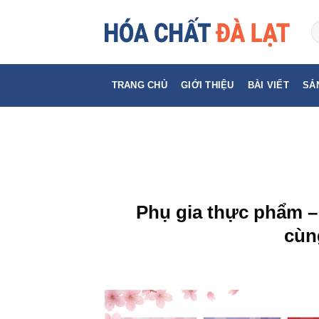
Skip
to
content
TRANG CHỦ
GIỚI THIỆU
BÀI VIẾT
SẢ
Phụ gia thực phẩm –
cùn