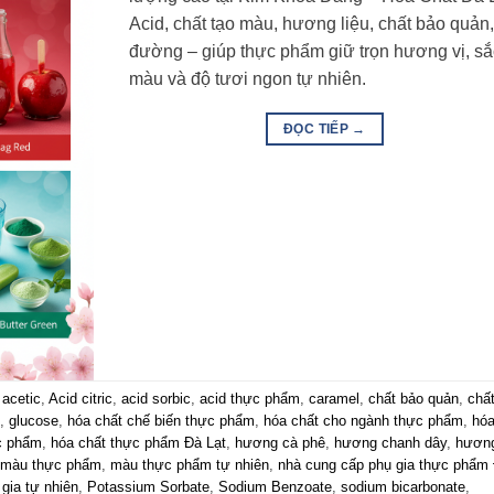
Acid, chất tạo màu, hương liệu, chất bảo quản
đường – giúp thực phẩm giữ trọn hương vị, sắ
màu và độ tươi ngon tự nhiên.
ĐỌC TIẾP
→
 acetic
,
Acid citric
,
acid sorbic
,
acid thực phẩm
,
caramel
,
chất bảo quản
,
chất
,
glucose
,
hóa chất chế biến thực phẩm
,
hóa chất cho ngành thực phẩm
,
hó
c phẩm
,
hóa chất thực phẩm Đà Lạt
,
hương cà phê
,
hương chanh dây
,
hươn
màu thực phẩm
,
màu thực phẩm tự nhiên
,
nhà cung cấp phụ gia thực phẩm
 gia tự nhiên
,
Potassium Sorbate
,
Sodium Benzoate
,
sodium bicarbonate
,