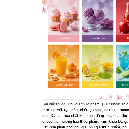
Bài viết thuộc:
Phụ gia thực phẩm
|
Từ khóa:
acid
hương
,
chất tạo màu
,
chất tạo ngọt
,
dextrose mono
chất Đà Lạt
,
hóa chất kim khoa đăng
,
hóa chất thự
chocolate
,
hương liệu thực phẩm
,
Kim Khoa Đăng
,
Lạt
,
nhà phân phối phụ gia
,
phụ gia thực phẩm
,
phụ