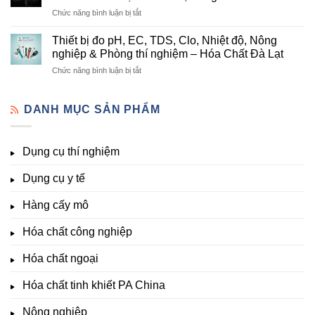
chất
Lạt
Thí
ở
Chức năng bình luận bị tắt
phòng
–
Nghiệm
Danh
thí
Hóa
Uy
Mục
nghiệm
Thiết bị đo pH, EC, TDS, Clo, Nhiệt độ, Nông
Chất
Tín
Dụng
&
nghiệp & Phòng thí nghiệm – Hóa Chất Đà Lạt
Đà
Tại
Cụ
nuôi
Lạt
Đà
ở
Chức năng bình luận bị tắt
Thí
cấy
đầy
Lạt
Thiết
Nghiệm
mô
đủ
bị
Đầy
–
vi
đo
DANH MỤC SẢN PHẨM
Đủ
Hóa
lượng,
pH,
Nhất
Chất
trung
EC,
Tại
Đà
lượng,
TDS,
Hóa
Lạt
đa
Dụng cụ thí nghiệm
Clo,
Chất
lượng
Nhiệt
Đà
&
Dụng cụ y tế
độ,
Lạt
kích
Nông
–
thích
nghiệp
Giá
Hàng cấy mô
sinh
&
Tốt,
trưởng
Phòng
Hàng
Hóa chất công nghiệp
thí
Sẵn
nghiệm
Hóa chất ngoại
–
Hóa
Hóa chất tinh khiết PA China
Chất
Đà
Lạt
Nông nghiệp