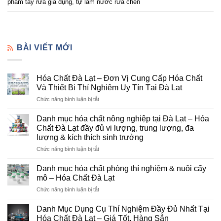
phẩm tẩy rửa gia dụng
,
tự làm nước rửa chén
BÀI VIẾT MỚI
Hóa Chất Đà Lạt – Đơn Vị Cung Cấp Hóa Chất
Và Thiết Bị Thí Nghiệm Uy Tín Tại Đà Lạt
ở
Chức năng bình luận bị tắt
Hóa
Chất
Danh mục hóa chất nông nghiệp tại Đà Lạt – Hóa
Đà
Chất Đà Lạt đầy đủ vi lượng, trung lượng, đa
Lạt
lượng & kích thích sinh trưởng
–
ở
Chức năng bình luận bị tắt
Đơn
Danh
Vị
mục
Cung
Danh mục hóa chất phòng thí nghiệm & nuôi cấy
hóa
Cấp
mô – Hóa Chất Đà Lạt
chất
Hóa
ở
Chức năng bình luận bị tắt
nông
Chất
Danh
nghiệp
Và
mục
tại
Danh Mục Dụng Cụ Thí Nghiệm Đầy Đủ Nhất Tại
Thiết
hóa
Đà
Bị
Hóa Chất Đà Lạt – Giá Tốt, Hàng Sẵn