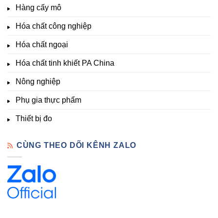
thích
nghiệp
Giá
Hàng cấy mô
sinh
&
Tốt,
trưởng
Phòng
Hàng
Hóa chất công nghiệp
thí
Sẵn
nghiệm
Hóa chất ngoại
–
Hóa
Hóa chất tinh khiết PA China
Chất
Đà
Lạt
Nông nghiệp
Phụ gia thực phẩm
Thiết bị đo
CÙNG THEO DÕI KÊNH ZALO