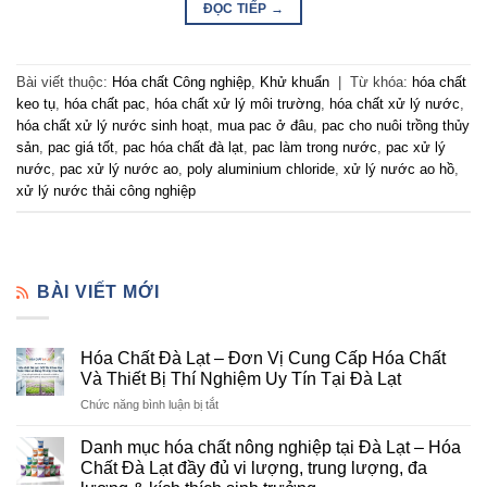
ĐỌC TIẾP
→
Bài viết thuộc:
Hóa chất Công nghiệp
,
Khử khuẩn
|
Từ khóa:
hóa chất
keo tụ
,
hóa chất pac
,
hóa chất xử lý môi trường
,
hóa chất xử lý nước
,
hóa chất xử lý nước sinh hoạt
,
mua pac ở đâu
,
pac cho nuôi trồng thủy
sản
,
pac giá tốt
,
pac hóa chất đà lạt
,
pac làm trong nước
,
pac xử lý
nước
,
pac xử lý nước ao
,
poly aluminium chloride
,
xử lý nước ao hồ
,
xử lý nước thải công nghiệp
BÀI VIẾT MỚI
Hóa Chất Đà Lạt – Đơn Vị Cung Cấp Hóa Chất
Và Thiết Bị Thí Nghiệm Uy Tín Tại Đà Lạt
ở
Chức năng bình luận bị tắt
Hóa
Chất
Danh mục hóa chất nông nghiệp tại Đà Lạt – Hóa
Đà
Chất Đà Lạt đầy đủ vi lượng, trung lượng, đa
Lạt