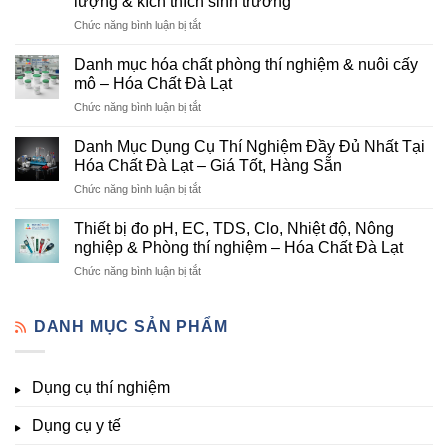
lượng & kích thích sinh trưởng
–
ở
Chức năng bình luận bị tắt
Đơn
Danh
Vị
mục
Cung
Danh mục hóa chất phòng thí nghiệm & nuôi cấy
hóa
Cấp
mô – Hóa Chất Đà Lạt
chất
Hóa
ở
Chức năng bình luận bị tắt
nông
Chất
Danh
nghiệp
Và
mục
tại
Danh Mục Dụng Cụ Thí Nghiệm Đầy Đủ Nhất Tại
Thiết
hóa
Đà
Bị
Hóa Chất Đà Lạt – Giá Tốt, Hàng Sẵn
chất
Lạt
Thí
ở
Chức năng bình luận bị tắt
phòng
–
Nghiệm
Danh
thí
Hóa
Uy
Mục
nghiệm
Thiết bị đo pH, EC, TDS, Clo, Nhiệt độ, Nông
Chất
Tín
Dụng
&
nghiệp & Phòng thí nghiệm – Hóa Chất Đà Lạt
Đà
Tại
Cụ
nuôi
Lạt
Đà
ở
Chức năng bình luận bị tắt
Thí
cấy
đầy
Lạt
Thiết
Nghiệm
mô
đủ
bị
Đầy
–
vi
đo
DANH MỤC SẢN PHẨM
Đủ
Hóa
lượng,
pH,
Nhất
Chất
trung
EC,
Tại
Đà
lượng,
TDS,
Hóa
Lạt
đa
Dụng cụ thí nghiệm
Clo,
Chất
lượng
Nhiệt
Đà
&
Dụng cụ y tế
độ,
Lạt
kích
Nông
–