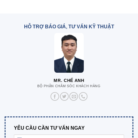
HỖ TRỢ BÁO GIÁ, TƯ VẤN KỸ THUẬT
MR. CHẾ ANH
BỘ PHẬN CHĂM SÓC KHÁCH HÀNG
YÊU CẦU CẦN TƯ VẤN NGAY