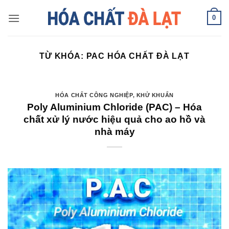
Skip
0
to
content
TỪ KHÓA:
PAC HÓA CHẤT ĐÀ LẠT
HÓA CHẤT CÔNG NGHIỆP
,
KHỬ KHUẨN
Poly Aluminium Chloride (PAC) – Hóa
chất xử lý nước hiệu quả cho ao hồ và
nhà máy