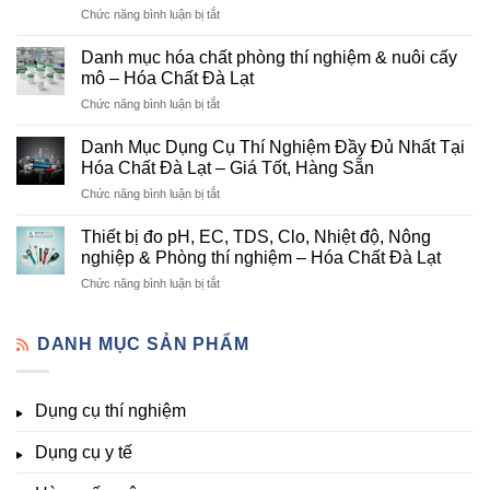
ở
Chức năng bình luận bị tắt
Đơn
Danh
Vị
mục
Cung
Danh mục hóa chất phòng thí nghiệm & nuôi cấy
hóa
Cấp
mô – Hóa Chất Đà Lạt
chất
Hóa
ở
Chức năng bình luận bị tắt
nông
Chất
Danh
nghiệp
Và
mục
tại
Danh Mục Dụng Cụ Thí Nghiệm Đầy Đủ Nhất Tại
Thiết
hóa
Đà
Bị
Hóa Chất Đà Lạt – Giá Tốt, Hàng Sẵn
chất
Lạt
Thí
ở
Chức năng bình luận bị tắt
phòng
–
Nghiệm
Danh
thí
Hóa
Uy
Mục
nghiệm
Thiết bị đo pH, EC, TDS, Clo, Nhiệt độ, Nông
Chất
Tín
Dụng
&
nghiệp & Phòng thí nghiệm – Hóa Chất Đà Lạt
Đà
Tại
Cụ
nuôi
Lạt
Đà
ở
Chức năng bình luận bị tắt
Thí
cấy
đầy
Lạt
Thiết
Nghiệm
mô
đủ
bị
Đầy
–
vi
đo
DANH MỤC SẢN PHẨM
Đủ
Hóa
lượng,
pH,
Nhất
Chất
trung
EC,
Tại
Đà
lượng,
TDS,
Hóa
Lạt
đa
Dụng cụ thí nghiệm
Clo,
Chất
lượng
Nhiệt
Đà
&
Dụng cụ y tế
độ,
Lạt
kích
Nông
–
thích
nghiệp