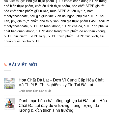
Bài viết thuộc:
Phụ gia thực phẩm
|
Từ khóa:
cách dùng STPP trong
chế biến thực phẩm
,
chất ổn định thực phẩm
,
hóa chất STPP giá tốt
,
hóa chất thực phẩm giữ nước
,
mua STPP ở đâu uy tín
,
natri
tripolyphosphate
,
phụ gia giúp xúc xích dai ngon
,
phụ gia STPP Thái
Lan
,
phụ gia thực phẩm cho thủy sản
,
phụ gia thực phẩm E451
,
sodium
tripolyphosphate
,
STPP an toàn không
,
STPP chả cá
,
STPP có phải là
chất bảo quản không
,
STPP dùng trong thực phẩm có an toàn không
,
STPP giữ nước
,
STPP là gì
,
STPP thực phẩm
,
STPP xúc xích
,
tiêu
chuẩn quốc tế cho STPP
BÀI VIẾT MỚI
Hóa Chất Đà Lạt – Đơn Vị Cung Cấp Hóa Chất
Và Thiết Bị Thí Nghiệm Uy Tín Tại Đà Lạt
ở
Chức năng bình luận bị tắt
Hóa
Chất
Danh mục hóa chất nông nghiệp tại Đà Lạt – Hóa
Đà
Chất Đà Lạt đầy đủ vi lượng, trung lượng, đa
Lạt
lượng & kích thích sinh trưởng
–