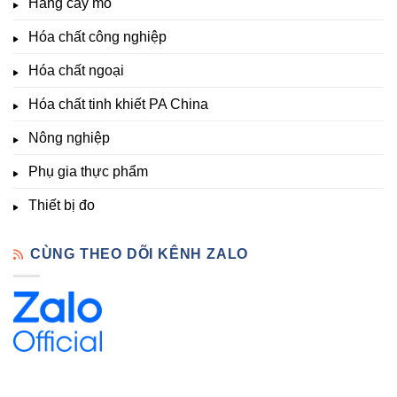
Giá
Hàng cấy mô
sinh
&
Tốt,
trưởng
Phòng
Hàng
Hóa chất công nghiệp
thí
Sẵn
nghiệm
Hóa chất ngoại
–
Hóa
Hóa chất tinh khiết PA China
Chất
Đà
Lạt
Nông nghiệp
Phụ gia thực phẩm
Thiết bị đo
CÙNG THEO DÕI KÊNH ZALO