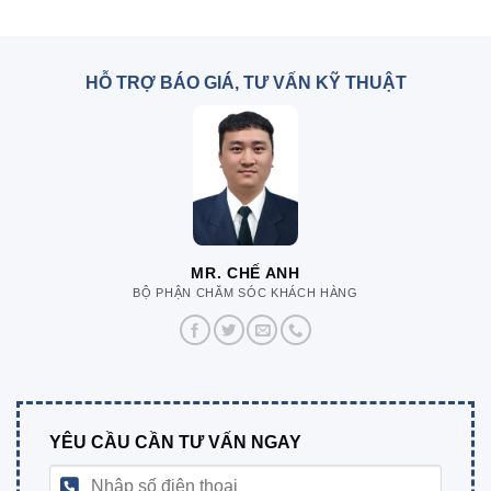
HỖ TRỢ BÁO GIÁ, TƯ VẤN KỸ THUẬT
MR. CHẾ ANH
BỘ PHẬN CHĂM SÓC KHÁCH HÀNG
YÊU CẦU CẦN TƯ VẤN NGAY