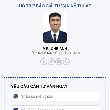
HỖ TRỢ BÁO GIÁ, TƯ VẤN KỸ THUẬT
MR. CHẾ ANH
BỘ PHẬN CHĂM SÓC KHÁCH HÀNG
YÊU CẦU CẦN TƯ VẤN NGAY