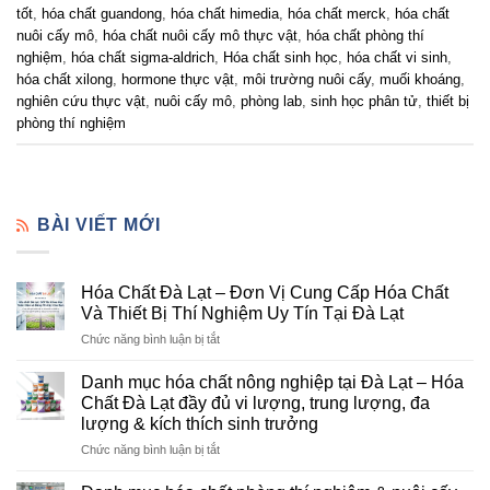
tốt
,
hóa chất guandong
,
hóa chất himedia
,
hóa chất merck
,
hóa chất
nuôi cấy mô
,
hóa chất nuôi cấy mô thực vật
,
hóa chất phòng thí
nghiệm
,
hóa chất sigma-aldrich
,
Hóa chất sinh học
,
hóa chất vi sinh
,
hóa chất xilong
,
hormone thực vật
,
môi trường nuôi cấy
,
muối khoáng
,
nghiên cứu thực vật
,
nuôi cấy mô
,
phòng lab
,
sinh học phân tử
,
thiết bị
phòng thí nghiệm
BÀI VIẾT MỚI
Hóa Chất Đà Lạt – Đơn Vị Cung Cấp Hóa Chất
Và Thiết Bị Thí Nghiệm Uy Tín Tại Đà Lạt
ở
Chức năng bình luận bị tắt
Hóa
Chất
Danh mục hóa chất nông nghiệp tại Đà Lạt – Hóa
Đà
Chất Đà Lạt đầy đủ vi lượng, trung lượng, đa
Lạt
lượng & kích thích sinh trưởng
–
ở
Chức năng bình luận bị tắt
Đơn
Danh
Vị
mục
Cung