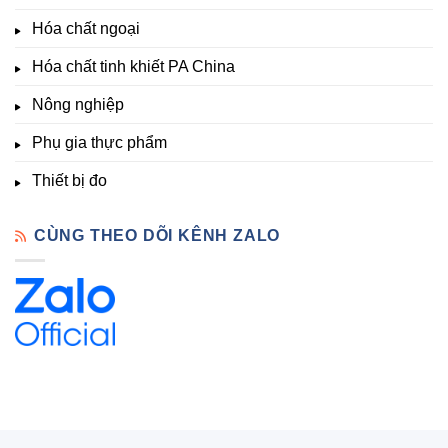
Sẵn
nghiệm
Hóa chất ngoại
–
Hóa
Hóa chất tinh khiết PA China
Chất
Đà
Lạt
Nông nghiệp
Phụ gia thực phẩm
Thiết bị đo
CÙNG THEO DÕI KÊNH ZALO