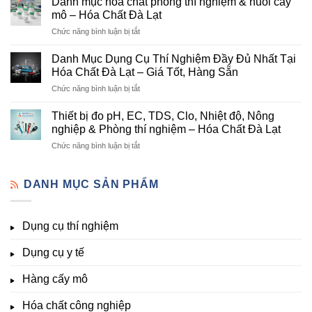
Danh mục hóa chất phòng thí nghiệm & nuôi cấy
hóa
Cấp
mô – Hóa Chất Đà Lạt
chất
Hóa
ở
Chức năng bình luận bị tắt
nông
Chất
Danh
nghiệp
Và
mục
tại
Danh Mục Dụng Cụ Thí Nghiệm Đầy Đủ Nhất Tại
Thiết
hóa
Đà
Bị
Hóa Chất Đà Lạt – Giá Tốt, Hàng Sẵn
chất
Lạt
Thí
ở
Chức năng bình luận bị tắt
phòng
–
Nghiệm
Danh
thí
Hóa
Uy
Mục
nghiệm
Thiết bị đo pH, EC, TDS, Clo, Nhiệt độ, Nông
Chất
Tín
Dụng
&
nghiệp & Phòng thí nghiệm – Hóa Chất Đà Lạt
Đà
Tại
Cụ
nuôi
Lạt
Đà
ở
Chức năng bình luận bị tắt
Thí
cấy
đầy
Lạt
Thiết
Nghiệm
mô
đủ
bị
Đầy
–
vi
đo
DANH MỤC SẢN PHẨM
Đủ
Hóa
lượng,
pH,
Nhất
Chất
trung
EC,
Tại
Đà
lượng,
TDS,
Hóa
Lạt
đa
Dụng cụ thí nghiệm
Clo,
Chất
lượng
Nhiệt
Đà
&
Dụng cụ y tế
độ,
Lạt
kích
Nông
–
thích
nghiệp
Giá
Hàng cấy mô
sinh
&
Tốt,
trưởng
Phòng
Hàng
Hóa chất công nghiệp
thí