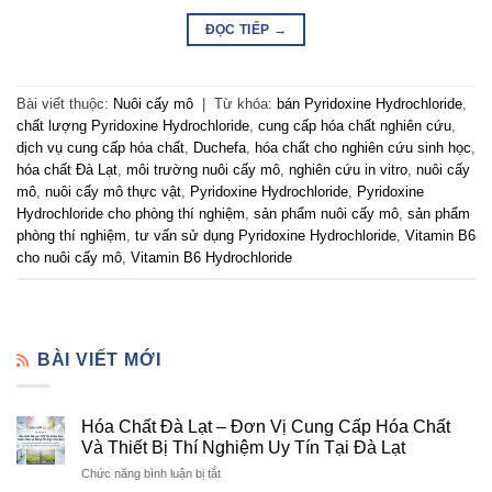
ĐỌC TIẾP
→
Bài viết thuộc:
Nuôi cấy mô
|
Từ khóa:
bán Pyridoxine Hydrochloride
,
chất lượng Pyridoxine Hydrochloride
,
cung cấp hóa chất nghiên cứu
,
dịch vụ cung cấp hóa chất
,
Duchefa
,
hóa chất cho nghiên cứu sinh học
,
hóa chất Đà Lạt
,
môi trường nuôi cấy mô
,
nghiên cứu in vitro
,
nuôi cấy
mô
,
nuôi cấy mô thực vật
,
Pyridoxine Hydrochloride
,
Pyridoxine
Hydrochloride cho phòng thí nghiệm
,
sản phẩm nuôi cấy mô
,
sản phẩm
phòng thí nghiệm
,
tư vấn sử dụng Pyridoxine Hydrochloride
,
Vitamin B6
cho nuôi cấy mô
,
Vitamin B6 Hydrochloride
BÀI VIẾT MỚI
Hóa Chất Đà Lạt – Đơn Vị Cung Cấp Hóa Chất
Và Thiết Bị Thí Nghiệm Uy Tín Tại Đà Lạt
ở
Chức năng bình luận bị tắt
Hóa