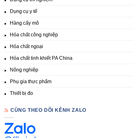
Clo,
Chất
lượng
Nhiệt
Đà
&
Dụng cụ y tế
độ,
Lạt
kích
Nông
–
thích
nghiệp
Giá
Hàng cấy mô
sinh
&
Tốt,
trưởng
Phòng
Hàng
Hóa chất công nghiệp
thí
Sẵn
nghiệm
Hóa chất ngoại
–
Hóa
Hóa chất tinh khiết PA China
Chất
Đà
Lạt
Nông nghiệp
Phụ gia thực phẩm
Thiết bị đo
CÙNG THEO DÕI KÊNH ZALO