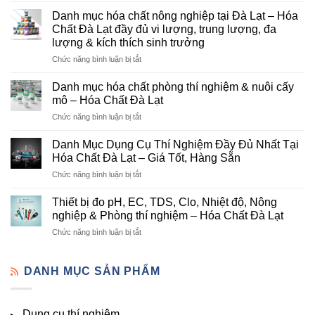
Chất
Danh mục hóa chất nông nghiệp tại Đà Lạt – Hóa
Đà
Chất Đà Lạt đầy đủ vi lượng, trung lượng, đa
Lạt
lượng & kích thích sinh trưởng
–
ở
Chức năng bình luận bị tắt
Đơn
Danh
Vị
mục
Cung
Danh mục hóa chất phòng thí nghiệm & nuôi cấy
hóa
Cấp
mô – Hóa Chất Đà Lạt
chất
Hóa
ở
Chức năng bình luận bị tắt
nông
Chất
Danh
nghiệp
Và
mục
tại
Danh Mục Dụng Cụ Thí Nghiệm Đầy Đủ Nhất Tại
Thiết
hóa
Đà
Bị
Hóa Chất Đà Lạt – Giá Tốt, Hàng Sẵn
chất
Lạt
Thí
ở
Chức năng bình luận bị tắt
phòng
–
Nghiệm
Danh
thí
Hóa
Uy
Mục
nghiệm
Thiết bị đo pH, EC, TDS, Clo, Nhiệt độ, Nông
Chất
Tín
Dụng
&
nghiệp & Phòng thí nghiệm – Hóa Chất Đà Lạt
Đà
Tại
Cụ
nuôi
Lạt
Đà
ở
Chức năng bình luận bị tắt
Thí
cấy
đầy
Lạt
Thiết
Nghiệm
mô
đủ
bị
Đầy
–
vi
đo
DANH MỤC SẢN PHẨM
Đủ
Hóa
lượng,
pH,
Nhất
Chất
trung
EC,
Tại
Đà
lượng,
TDS,
Hóa
Lạt
đa
Dụng cụ thí nghiệm