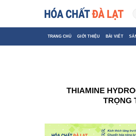
Skip
to
content
TRANG CHỦ
GIỚI THIỆU
BÀI VIẾT
SẢ
THIAMINE HYDRO
TRỌNG 