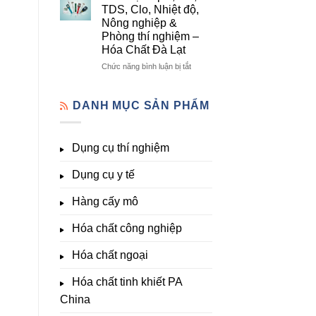
lượng,
mô
Dụng
TDS, Clo, Nhiệt độ,
trung
–
Cụ
Nông nghiệp &
lượng,
Hóa
Thí
Phòng thí nghiệm –
đa
Chất
Nghiệm
Hóa Chất Đà Lạt
lượng
Đà
Đầy
&
Lạt
Đủ
ở
Chức năng bình luận bị tắt
kích
Nhất
Thiết
thích
Tại
bị
sinh
Hóa
đo
DANH MỤC SẢN PHẨM
trưởng
Chất
pH,
Đà
EC,
Lạt
TDS,
Dụng cụ thí nghiệm
–
Clo,
Giá
Nhiệt
Tốt,
Dụng cụ y tế
độ,
Hàng
Nông
Sẵn
nghiệp
Hàng cấy mô
&
Phòng
Hóa chất công nghiệp
thí
nghiệm
Hóa chất ngoại
–
Hóa
Hóa chất tinh khiết PA
Chất
Đà
China
Lạt