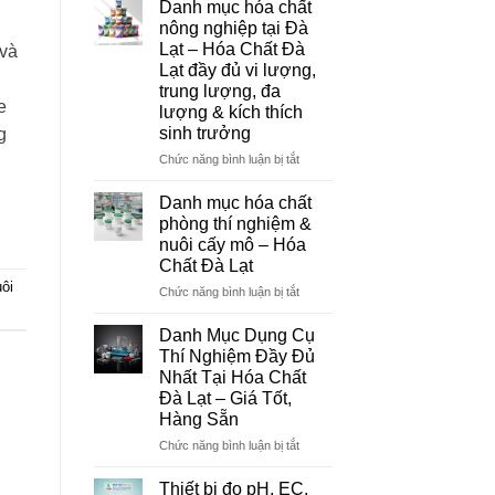
Danh mục hóa chất
Đà
nông nghiệp tại Đà
Lạt
Lạt – Hóa Chất Đà
 và
–
Lạt đầy đủ vi lượng,
Đơn
trung lượng, đa
Vị
e
lượng & kích thích
Cung
sinh trưởng
Cấp
g
Hóa
ở
Chức năng bình luận bị tắt
Chất
Danh
Và
mục
Danh mục hóa chất
Thiết
hóa
phòng thí nghiệm &
Bị
chất
nuôi cấy mô – Hóa
Thí
nông
Chất Đà Lạt
Nghiệm
nghiệp
Uy
ôi
tại
ở
Chức năng bình luận bị tắt
Tín
Đà
Danh
Tại
Lạt
mục
Danh Mục Dụng Cụ
Đà
–
hóa
Thí Nghiệm Đầy Đủ
Lạt
Hóa
chất
Nhất Tại Hóa Chất
Chất
phòng
Đà Lạt – Giá Tốt,
Đà
thí
Hàng Sẵn
Lạt
nghiệm
đầy
&
ở
Chức năng bình luận bị tắt
đủ
nuôi
Danh
vi
cấy
Mục
Thiết bị đo pH, EC,