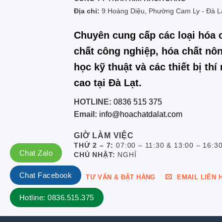
Địa chỉ:
9 Hoàng Diệu, Phường Cam Ly - Đà L
Chuyên cung cấp các loại hóa 
chất công nghiệp, hóa chất nôn
học kỹ thuật và các thiết bị th
cao tại Đà Lạt.
HOTLINE:
0836 515 375
Email:
info@hoachatdalat.com
GIỜ LÀM VIỆC
THỨ 2 – 7:
07:00 – 11:30 & 13:00 – 16:3
Chat Zalo
CHỦ NHẬT:
NGHỈ
Chat Facebook
TƯ VẤN & ĐẶT HÀNG
EMAIL LIÊN 
Hotline: 0836.515.375