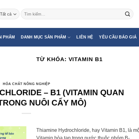
Tìm
kiếm:
N PHẨM
DANH MỤC SẢN PHẨM
LIÊN HỆ
YÊU CẦU BÁO GIÁ
TỪ KHÓA:
VITAMIN B1
HÓA CHẤT NÔNG NGHIỆP
CHLORIDE – B1 (VITAMIN QUAN
TRONG NUÔI CẤY MÔ)
Thiamine Hydrochloride, hay Vitamin B1, là mộ
Vitamin hòa tan trong nước thuộc nhóm B-