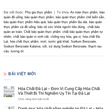
Bài viết thuộc:
Phụ gia thực phẩm
|
Từ khóa:
An toàn thực phẩm
,
bảo
quản đồ uống
,
bảo quản thực phẩm
,
bảo quản thực phẩm chế biến sẵn
,
bảo quản thực phẩm hiệu quả
,
bảo quản thực phẩm lâu dài
,
bảo quản
thực phẩm và đồ uống
,
bảo vệ sức khỏe người tiêu dùng.
,
chất bảo
quản an toàn
,
Chất bảo quản thực phẩm
,
chất bảo quản thực phẩm tự
nhiên
,
chất bảo quản vi sinh vật
,
chống oxy hóa
,
gia vị
,
hóa chất Đà
Lạt
,
hóa chất thực phẩm
,
mứt
,
nước giải khát
,
Sodium Benzoate
,
Sodium Benzoate Kalama
,
sốt
,
sử dụng Sodium Benzoate
,
thạch rau
câu
,
tương ớt
BÀI VIẾT MỚI
Hóa Chất Đà Lạt – Đơn Vị Cung Cấp Hóa Chất
Và Thiết Bị Thí Nghiệm Uy Tín Tại Đà Lạt
ở
Chức năng bình luận bị tắt
Hóa
Chất
Danh mục hóa chất nông nghiệp tại Đà Lạt – Hóa