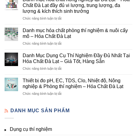
Đà
Chất Đà Lạt đầy đủ vi lượng, trung lượng, đa
Lạt
lượng & kích thích sinh trưởng
–
ở
Chức năng bình luận bị tắt
Đơn
Danh
Vị
mục
Cung
Danh mục hóa chất phòng thí nghiệm & nuôi cấy
hóa
Cấp
mô – Hóa Chất Đà Lạt
chất
Hóa
ở
Chức năng bình luận bị tắt
nông
Chất
Danh
nghiệp
Và
mục
tại
Danh Mục Dụng Cụ Thí Nghiệm Đầy Đủ Nhất Tại
Thiết
hóa
Đà
Bị
Hóa Chất Đà Lạt – Giá Tốt, Hàng Sẵn
chất
Lạt
Thí
ở
Chức năng bình luận bị tắt
phòng
–
Nghiệm
Danh
thí
Hóa
Uy
Mục
nghiệm
Thiết bị đo pH, EC, TDS, Clo, Nhiệt độ, Nông
Chất
Tín
Dụng
&
nghiệp & Phòng thí nghiệm – Hóa Chất Đà Lạt
Đà
Tại
Cụ
nuôi
Lạt
Đà
ở
Chức năng bình luận bị tắt
Thí
cấy
đầy
Lạt
Thiết
Nghiệm
mô
đủ
bị
Đầy
–
vi
đo
DANH MỤC SẢN PHẨM
Đủ
Hóa
lượng,
pH,
Nhất
Chất
trung
EC,
Tại
Đà
lượng,
TDS,
Hóa
Lạt
đa
Dụng cụ thí nghiệm
Clo,
Chất
lượng
Nhiệt
Đà