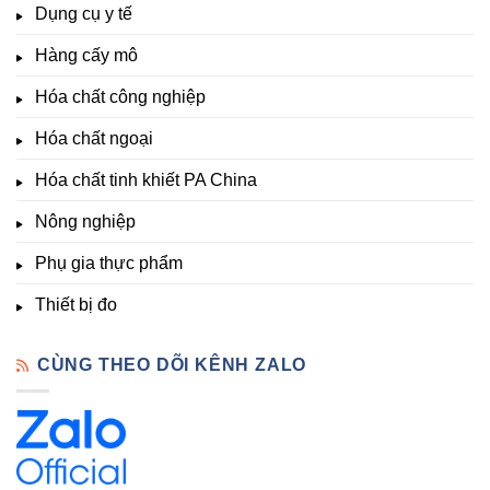
&
Dụng cụ y tế
độ,
Lạt
kích
Nông
–
thích
nghiệp
Giá
Hàng cấy mô
sinh
&
Tốt,
trưởng
Phòng
Hàng
Hóa chất công nghiệp
thí
Sẵn
nghiệm
Hóa chất ngoại
–
Hóa
Hóa chất tinh khiết PA China
Chất
Đà
Lạt
Nông nghiệp
Phụ gia thực phẩm
Thiết bị đo
CÙNG THEO DÕI KÊNH ZALO