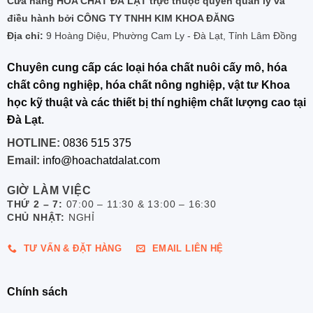
Cửa hàng HÓA CHẤT ĐÀ LẠT trực thuộc quyền quản lý và
điều hành bởi CÔNG TY TNHH KIM KHOA ĐĂNG
Địa chỉ:
9 Hoàng Diệu, Phường Cam Ly - Đà Lạt, Tỉnh Lâm Đồng
Chuyên cung cấp các loại hóa chất nuôi cấy mô, hóa
chất công nghiệp, hóa chất nông nghiệp, vật tư Khoa
học kỹ thuật và các thiết bị thí nghiệm chất lượng cao tại
Đà Lạt.
HOTLINE:
0836 515 375
Email:
info@hoachatdalat.com
GIỜ LÀM VIỆC
THỨ 2 – 7:
07:00 – 11:30 & 13:00 – 16:30
CHỦ NHẬT:
NGHỈ
TƯ VẤN & ĐẶT HÀNG
EMAIL LIÊN HỆ
Chính sách