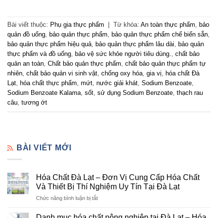
Bài viết thuộc:
Phụ gia thực phẩm
|
Từ khóa:
An toàn thực phẩm
,
bảo
quản đồ uống
,
bảo quản thực phẩm
,
bảo quản thực phẩm chế biến sẵn
,
bảo quản thực phẩm hiệu quả
,
bảo quản thực phẩm lâu dài
,
bảo quản
thực phẩm và đồ uống
,
bảo vệ sức khỏe người tiêu dùng.
,
chất bảo
quản an toàn
,
Chất bảo quản thực phẩm
,
chất bảo quản thực phẩm tự
nhiên
,
chất bảo quản vi sinh vật
,
chống oxy hóa
,
gia vị
,
hóa chất Đà
Lạt
,
hóa chất thực phẩm
,
mứt
,
nước giải khát
,
Sodium Benzoate
,
Sodium Benzoate Kalama
,
sốt
,
sử dụng Sodium Benzoate
,
thạch rau
câu
,
tương ớt
BÀI VIẾT MỚI
Hóa Chất Đà Lạt – Đơn Vị Cung Cấp Hóa Chất
Và Thiết Bị Thí Nghiệm Uy Tín Tại Đà Lạt
ở
Chức năng bình luận bị tắt
Hóa
Chất
Danh mục hóa chất nông nghiệp tại Đà Lạt – Hóa