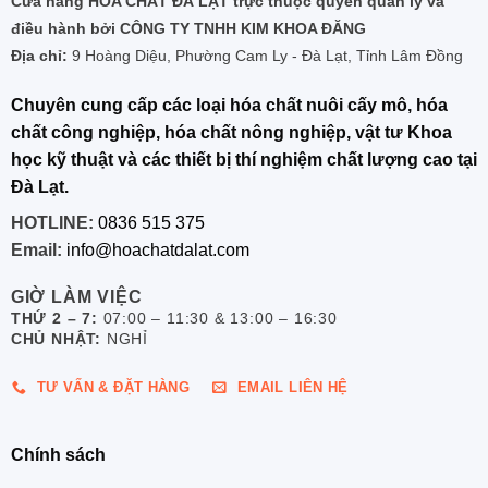
Cửa hàng HÓA CHẤT ĐÀ LẠT trực thuộc quyền quản lý và
điều hành bởi CÔNG TY TNHH KIM KHOA ĐĂNG
Địa chỉ:
9 Hoàng Diệu, Phường Cam Ly - Đà Lạt, Tỉnh Lâm Đồng
Chuyên cung cấp các loại hóa chất nuôi cấy mô, hóa
chất công nghiệp, hóa chất nông nghiệp, vật tư Khoa
học kỹ thuật và các thiết bị thí nghiệm chất lượng cao tại
Đà Lạt.
HOTLINE:
0836 515 375
Email:
info@hoachatdalat.com
GIỜ LÀM VIỆC
THỨ 2 – 7:
07:00 – 11:30 & 13:00 – 16:30
CHỦ NHẬT:
NGHỈ
TƯ VẤN & ĐẶT HÀNG
EMAIL LIÊN HỆ
Chính sách