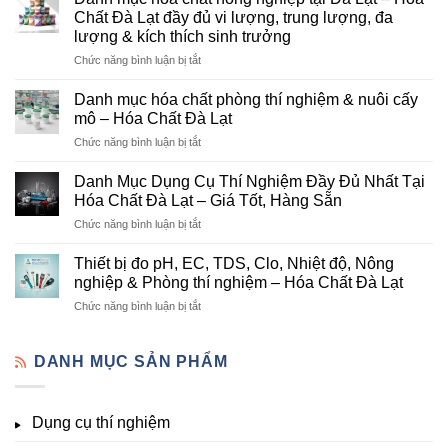
Đà
Chất Đà Lạt đầy đủ vi lượng, trung lượng, đa
Lạt
lượng & kích thích sinh trưởng
–
ở
Chức năng bình luận bị tắt
Đơn
Danh
Vị
mục
Cung
Danh mục hóa chất phòng thí nghiệm & nuôi cấy
hóa
Cấp
mô – Hóa Chất Đà Lạt
chất
Hóa
ở
Chức năng bình luận bị tắt
nông
Chất
Danh
nghiệp
Và
mục
tại
Danh Mục Dụng Cụ Thí Nghiệm Đầy Đủ Nhất Tại
Thiết
hóa
Đà
Bị
Hóa Chất Đà Lạt – Giá Tốt, Hàng Sẵn
chất
Lạt
Thí
ở
Chức năng bình luận bị tắt
phòng
–
Nghiệm
Danh
thí
Hóa
Uy
Mục
nghiệm
Thiết bị đo pH, EC, TDS, Clo, Nhiệt độ, Nông
Chất
Tín
Dụng
&
nghiệp & Phòng thí nghiệm – Hóa Chất Đà Lạt
Đà
Tại
Cụ
nuôi
Lạt
Đà
ở
Chức năng bình luận bị tắt
Thí
cấy
đầy
Lạt
Thiết
Nghiệm
mô
đủ
bị
Đầy
–
vi
đo
DANH MỤC SẢN PHẨM
Đủ
Hóa
lượng,
pH,
Nhất
Chất
trung
EC,
Tại
Đà
lượng,
TDS,
Hóa
Lạt
đa
Dụng cụ thí nghiệm
Clo,
Chất
lượng
Nhiệt
Đà