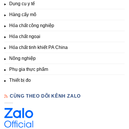
&
Dụng cụ y tế
độ,
Lạt
kích
Nông
–
thích
nghiệp
Giá
Hàng cấy mô
sinh
&
Tốt,
trưởng
Phòng
Hàng
Hóa chất công nghiệp
thí
Sẵn
nghiệm
Hóa chất ngoại
–
Hóa
Hóa chất tinh khiết PA China
Chất
Đà
Lạt
Nông nghiệp
Phụ gia thực phẩm
Thiết bị đo
CÙNG THEO DÕI KÊNH ZALO