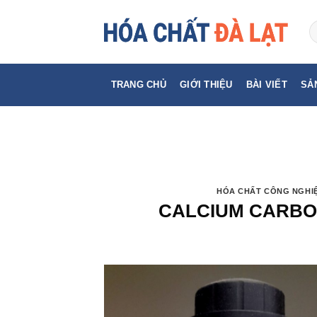
Skip
to
content
TRANG CHỦ
GIỚI THIỆU
BÀI VIẾT
SẢ
HÓA CHẤT CÔNG NGHI
CALCIUM CARBON