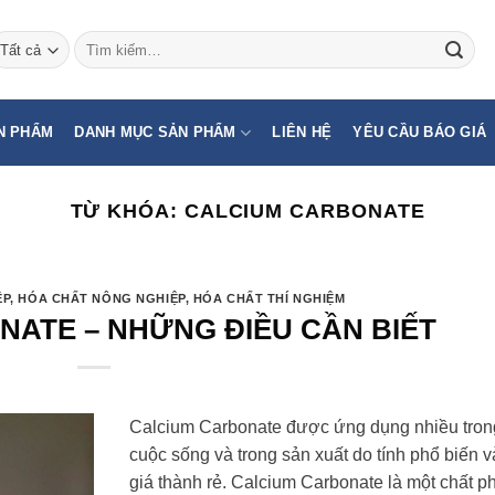
Tìm
kiếm:
N PHẨM
DANH MỤC SẢN PHẨM
LIÊN HỆ
YÊU CẦU BÁO GIÁ
TỪ KHÓA:
CALCIUM CARBONATE
ỆP
,
HÓA CHẤT NÔNG NGHIỆP
,
HÓA CHẤT THÍ NGHIỆM
ATE – NHỮNG ĐIỀU CẦN BIẾT
Calcium Carbonate được ứng dụng nhiều tron
cuộc sống và trong sản xuất do tính phổ biến v
giá thành rẻ. Calcium Carbonate là một chất p