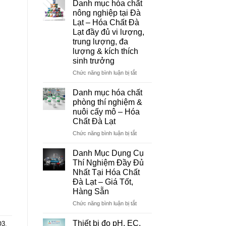
Danh mục hóa chất
,
Đà
nông nghiệp tại Đà
Lạt
g
Lạt – Hóa Chất Đà
–
Lạt đầy đủ vi lượng,
Đơn
trung lượng, đa
Vị
lượng & kích thích
Cung
sinh trưởng
Cấp
Hóa
ở
Chức năng bình luận bị tắt
Chất
Danh
Và
mục
Danh mục hóa chất
Thiết
hóa
phòng thí nghiệm &
Bị
chất
nuôi cấy mô – Hóa
Thí
nông
Chất Đà Lạt
Nghiệm
nghiệp
Uy
tại
ở
Chức năng bình luận bị tắt
Tín
Đà
Danh
Tại
Lạt
mục
Danh Mục Dụng Cụ
Đà
–
hóa
Thí Nghiệm Đầy Đủ
Lạt
Hóa
chất
Nhất Tại Hóa Chất
Chất
phòng
Đà Lạt – Giá Tốt,
Đà
thí
Hàng Sẵn
Lạt
nghiệm
đầy
&
ở
Chức năng bình luận bị tắt
đủ
nuôi
Danh
vi
cấy
Mục
Thiết bị đo pH, EC,
O3
,