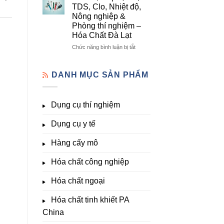
lượng,
mô
Dụng
TDS, Clo, Nhiệt độ,
trung
–
Cụ
Nông nghiệp &
lượng,
Hóa
Thí
Phòng thí nghiệm –
đa
Chất
Nghiệm
Hóa Chất Đà Lạt
lượng
Đà
Đầy
&
Lạt
Đủ
ở
Chức năng bình luận bị tắt
kích
Nhất
Thiết
thích
Tại
bị
sinh
Hóa
đo
DANH MỤC SẢN PHẨM
trưởng
Chất
pH,
Đà
EC,
Lạt
TDS,
Dụng cụ thí nghiệm
–
Clo,
Giá
Nhiệt
Tốt,
Dụng cụ y tế
độ,
Hàng
Nông
Sẵn
nghiệp
Hàng cấy mô
&
Phòng
Hóa chất công nghiệp
thí
nghiệm
Hóa chất ngoại
–
Hóa
Hóa chất tinh khiết PA
Chất
Đà
China
Lạt