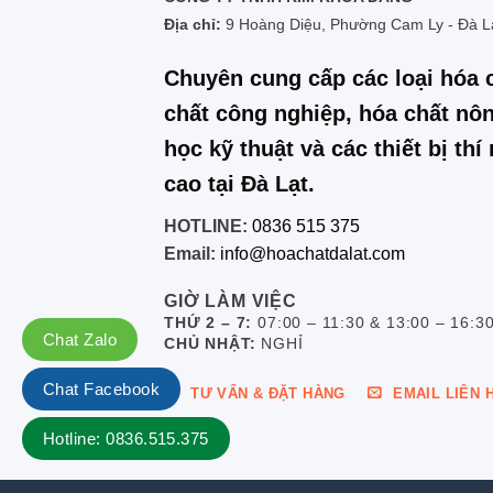
Địa chỉ:
9 Hoàng Diệu, Phường Cam Ly - Đà L
Chuyên cung cấp các loại hóa 
chất công nghiệp, hóa chất nôn
học kỹ thuật và các thiết bị th
cao tại Đà Lạt.
HOTLINE:
0836 515 375
Email:
info@hoachatdalat.com
GIỜ LÀM VIỆC
THỨ 2 – 7:
07:00 – 11:30 & 13:00 – 16:3
Chat Zalo
CHỦ NHẬT:
NGHỈ
Chat Facebook
TƯ VẤN & ĐẶT HÀNG
EMAIL LIÊN 
Hotline: 0836.515.375