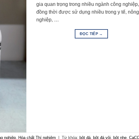
gia quan trọng trong nhiều ngành công nghiệp
đồng thời được sử dụng nhiều trong y tế, nôn
nghiệp, …
ĐỌC TIẾP
→
g nghiệp
,
Hóa chất Thí nghiệm
|
Từ khóa:
bột đá
,
bột đá vôi
,
bột nhẹ
,
CaC