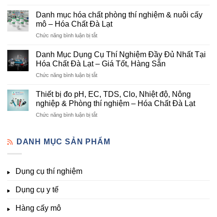
Danh
Vị
mục
Cung
Danh mục hóa chất phòng thí nghiệm & nuôi cấy
hóa
Cấp
mô – Hóa Chất Đà Lạt
chất
Hóa
ở
Chức năng bình luận bị tắt
nông
Chất
Danh
nghiệp
Và
mục
tại
Danh Mục Dụng Cụ Thí Nghiệm Đầy Đủ Nhất Tại
Thiết
hóa
Đà
Bị
Hóa Chất Đà Lạt – Giá Tốt, Hàng Sẵn
chất
Lạt
Thí
ở
Chức năng bình luận bị tắt
phòng
–
Nghiệm
Danh
thí
Hóa
Uy
Mục
nghiệm
Thiết bị đo pH, EC, TDS, Clo, Nhiệt độ, Nông
Chất
Tín
Dụng
&
nghiệp & Phòng thí nghiệm – Hóa Chất Đà Lạt
Đà
Tại
Cụ
nuôi
Lạt
Đà
ở
Chức năng bình luận bị tắt
Thí
cấy
đầy
Lạt
Thiết
Nghiệm
mô
đủ
bị
Đầy
–
vi
đo
DANH MỤC SẢN PHẨM
Đủ
Hóa
lượng,
pH,
Nhất
Chất
trung
EC,
Tại
Đà
lượng,
TDS,
Hóa
Lạt
đa
Dụng cụ thí nghiệm
Clo,
Chất
lượng
Nhiệt
Đà
&
Dụng cụ y tế
độ,
Lạt
kích
Nông
–
thích
nghiệp
Giá
Hàng cấy mô
sinh
&
Tốt,