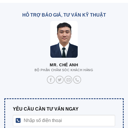
HỖ TRỢ BÁO GIÁ, TƯ VẤN KỸ THUẬT
MR. CHẾ ANH
BỘ PHẬN CHĂM SÓC KHÁCH HÀNG
YÊU CẦU CẦN TƯ VẤN NGAY