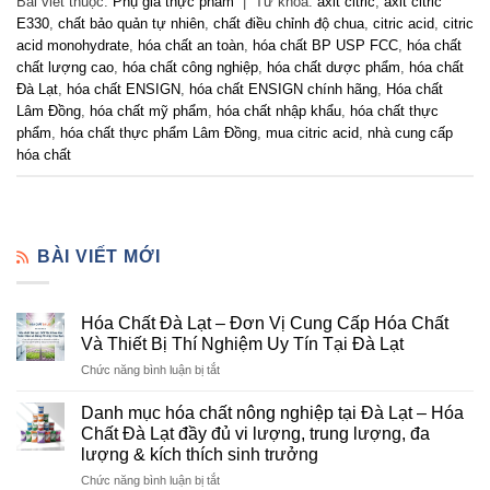
Bài viết thuộc:
Phụ gia thực phẩm
|
Từ khóa:
axit citric
,
axit citric
E330
,
chất bảo quản tự nhiên
,
chất điều chỉnh độ chua
,
citric acid
,
citric
acid monohydrate
,
hóa chất an toàn
,
hóa chất BP USP FCC
,
hóa chất
chất lượng cao
,
hóa chất công nghiệp
,
hóa chất dược phẩm
,
hóa chất
Đà Lạt
,
hóa chất ENSIGN
,
hóa chất ENSIGN chính hãng
,
Hóa chất
Lâm Đồng
,
hóa chất mỹ phẩm
,
hóa chất nhập khẩu
,
hóa chất thực
phẩm
,
hóa chất thực phẩm Lâm Đồng
,
mua citric acid
,
nhà cung cấp
hóa chất
BÀI VIẾT MỚI
Hóa Chất Đà Lạt – Đơn Vị Cung Cấp Hóa Chất
Và Thiết Bị Thí Nghiệm Uy Tín Tại Đà Lạt
ở
Chức năng bình luận bị tắt
Hóa
Chất
Danh mục hóa chất nông nghiệp tại Đà Lạt – Hóa
Đà
Chất Đà Lạt đầy đủ vi lượng, trung lượng, đa
Lạt
lượng & kích thích sinh trưởng
–
ở
Chức năng bình luận bị tắt
Đơn