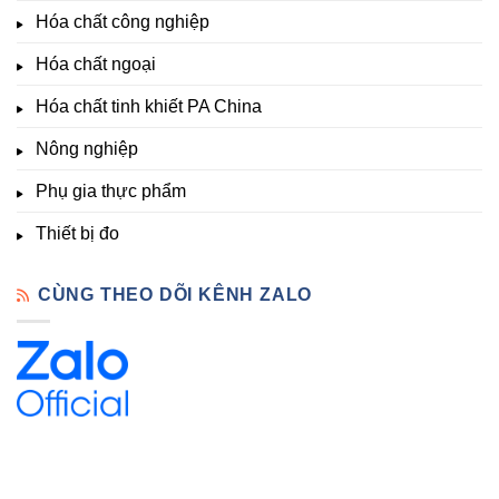
trưởng
Phòng
Hàng
Hóa chất công nghiệp
thí
Sẵn
nghiệm
Hóa chất ngoại
–
Hóa
Hóa chất tinh khiết PA China
Chất
Đà
Lạt
Nông nghiệp
Phụ gia thực phẩm
Thiết bị đo
CÙNG THEO DÕI KÊNH ZALO