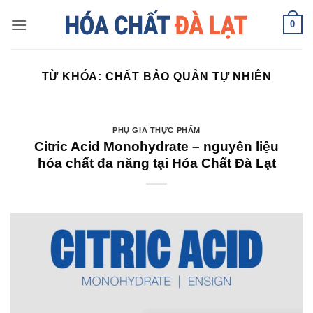
Skip
0
to
content
TỪ KHÓA:
CHẤT BẢO QUẢN TỰ NHIÊN
PHỤ GIA THỰC PHẨM
Citric Acid Monohydrate – nguyên liệu
hóa chất đa năng tại Hóa Chất Đà Lạt