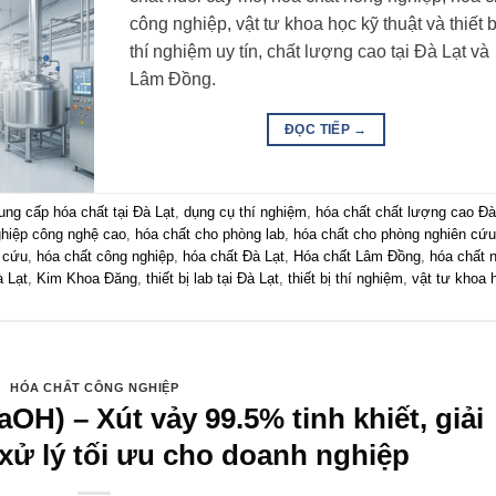
công nghiệp, vật tư khoa học kỹ thuật và thiết b
thí nghiệm uy tín, chất lượng cao tại Đà Lạt và
Lâm Đồng.
ĐỌC TIẾP
→
ung cấp hóa chất tại Đà Lạt
,
dụng cụ thí nghiệm
,
hóa chất chất lượng cao Đà
ghiệp công nghệ cao
,
hóa chất cho phòng lab
,
hóa chất cho phòng nghiên cứu
n cứu
,
hóa chất công nghiệp
,
hóa chất Đà Lạt
,
Hóa chất Lâm Đồng
,
hóa chất 
à Lạt
,
Kim Khoa Đăng
,
thiết bị lab tại Đà Lạt
,
thiết bị thí nghiệm
,
vật tư khoa 
HÓA CHẤT CÔNG NGHIỆP
H) – Xút vảy 99.5% tinh khiết, giải
 xử lý tối ưu cho doanh nghiệp