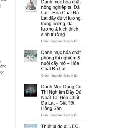
Danh mục hóa chất
Đà
ị
nông nghiệp tại Đà
Lạt
Lạt – Hóa Chất Đà
–
Lạt đầy đủ vi lượng,
Đơn
trung lượng, đa
Vị
lượng & kích thích
Cung
sinh trưởng
Cấp
Hóa
ở
Chức năng bình luận bị tắt
Chất
Danh
Và
mục
Danh mục hóa chất
Thiết
hóa
phòng thí nghiệm &
Bị
,
chất
nuôi cấy mô – Hóa
Thí
nông
nông
Chất Đà Lạt
Nghiệm
nghiệp
học
Uy
tại
ở
Chức năng bình luận bị tắt
Tín
Đà
Danh
Tại
Lạt
mục
Danh Mục Dụng Cụ
Đà
–
hóa
Thí Nghiệm Đầy Đủ
Lạt
Hóa
chất
Nhất Tại Hóa Chất
Chất
phòng
Đà Lạt – Giá Tốt,
Đà
thí
Hàng Sẵn
Lạt
nghiệm
đầy
&
ở
Chức năng bình luận bị tắt
đủ
nuôi
Danh
vi
cấy
Mục
Thiết bị đo pH, EC,