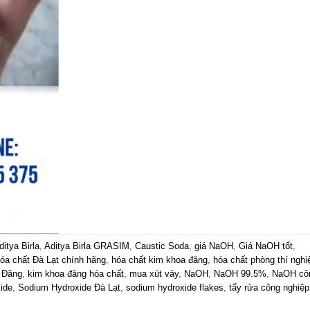
ditya Birla
,
Aditya Birla GRASIM
,
Caustic Soda
,
giá NaOH
,
Giá NaOH tốt
,
óa chất Đà Lạt chính hãng
,
hóa chất kim khoa đăng
,
hóa chất phòng thí ngh
 Đăng
,
kim khoa đăng hóa chất
,
mua xút vảy
,
NaOH
,
NaOH 99.5%
,
NaOH cô
ide
,
Sodium Hydroxide Đà Lạt
,
sodium hydroxide flakes
,
tẩy rửa công nghiệp