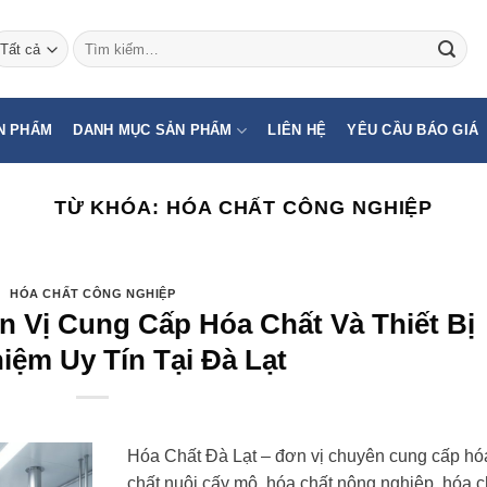
Tìm
kiếm:
N PHẨM
DANH MỤC SẢN PHẨM
LIÊN HỆ
YÊU CẦU BÁO GIÁ
TỪ KHÓA:
HÓA CHẤT CÔNG NGHIỆP
HÓA CHẤT CÔNG NGHIỆP
n Vị Cung Cấp Hóa Chất Và Thiết Bị
iệm Uy Tín Tại Đà Lạt
Hóa Chất Đà Lạt – đơn vị chuyên cung cấp hó
chất nuôi cấy mô, hóa chất nông nghiệp, hóa c