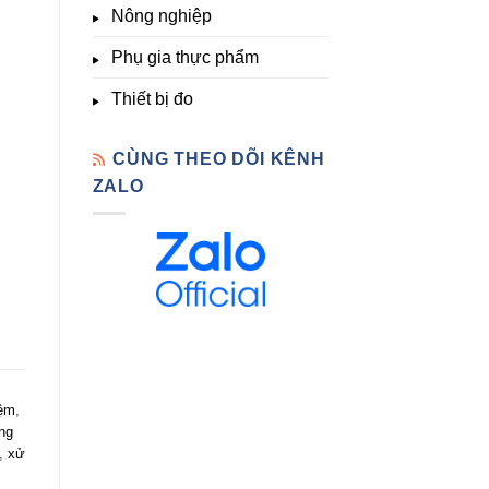
Nông nghiệp
Phụ gia thực phẩm
Thiết bị đo
CÙNG THEO DÕI KÊNH
ZALO
iệm
,
ng
,
xử