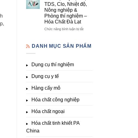
lượng,
mô
Dụng
TDS, Clo, Nhiệt độ,
trung
–
Cụ
Nông nghiệp &
lượng,
Hóa
Thí
Phòng thí nghiệm –
nh
đa
Chất
Nghiệm
Hóa Chất Đà Lạt
lượng
Đà
Đầy
p,
&
Lạt
Đủ
ở
Chức năng bình luận bị tắt
kích
Nhất
Thiết
thích
Tại
bị
sinh
Hóa
đo
DANH MỤC SẢN PHẨM
trưởng
Chất
pH,
Đà
EC,
Lạt
TDS,
Dụng cụ thí nghiệm
–
Clo,
Giá
Nhiệt
Tốt,
Dụng cụ y tế
độ,
Hàng
Nông
Sẵn
nghiệp
Hàng cấy mô
&
Phòng
Hóa chất công nghiệp
thí
nghiệm
Hóa chất ngoại
–
Hóa
Hóa chất tinh khiết PA
Chất
Đà
China
Lạt