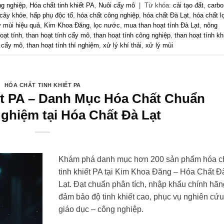
g nghiệp
,
Hóa chất tinh khiết PA
,
Nuôi cấy mô
|
Từ khóa:
cải tạo đất
,
carbo
 cây khỏe
,
hấp phụ độc tố
,
hóa chất công nghiệp
,
hóa chất Đà Lạt
,
hóa chất l
 mùi hiệu quả
,
Kim Khoa Đăng
,
lọc nước
,
mua than hoạt tính Đà Lạt
,
nông
oạt tính
,
than hoạt tính cấy mô
,
than hoạt tính công nghiệp
,
than hoạt tính k
i cấy mô
,
than hoạt tính thí nghiệm
,
xử lý khí thải
,
xử lý mùi
HÓA CHẤT TINH KHIẾT PA
ết PA – Danh Mục Hóa Chất Chuẩn
ghiệm tại Hóa Chất Đà Lạt
Khám phá danh mục hơn 200 sản phẩm hóa c
tinh khiết PA tại Kim Khoa Đăng – Hóa Chất Đ
Lạt. Đạt chuẩn phân tích, nhập khẩu chính hãn
đảm bảo độ tinh khiết cao, phục vụ nghiên cứu
giáo dục – công nghiệp.