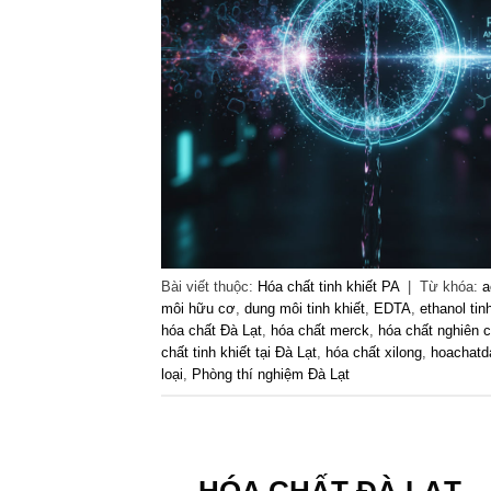
Bài viết thuộc:
Hóa chất tinh khiết PA
|
Từ khóa:
a
môi hữu cơ
,
dung môi tinh khiết
,
EDTA
,
ethanol tin
hóa chất Đà Lạt
,
hóa chất merck
,
hóa chất nghiên 
chất tinh khiết tại Đà Lạt
,
hóa chất xilong
,
hoachatd
loại
,
Phòng thí nghiệm Đà Lạt