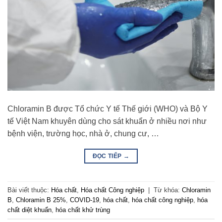
Chloramin B được Tổ chức Y tế Thế giới (WHO) và Bộ Y
tế Việt Nam khuyên dùng cho sát khuẩn ở nhiều nơi như
bệnh viện, trường học, nhà ở, chung cư, …
ĐỌC TIẾP
→
Bài viết thuộc:
Hóa chất
,
Hóa chất Công nghiệp
|
Từ khóa:
Chloramin
B
,
Chloramin B 25%
,
COVID-19
,
hóa chất
,
hóa chất công nghiệp
,
hóa
chất diệt khuẩn
,
hóa chất khử trùng