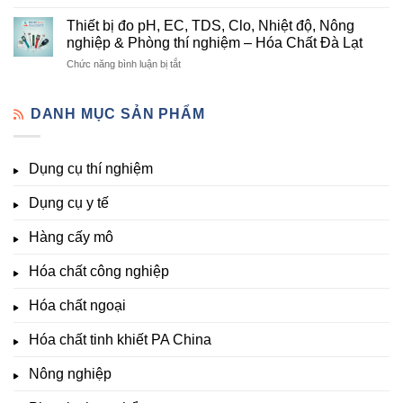
Danh
thí
Hóa
Uy
Mục
nghiệm
Thiết bị đo pH, EC, TDS, Clo, Nhiệt độ, Nông
Chất
Tín
Dụng
&
nghiệp & Phòng thí nghiệm – Hóa Chất Đà Lạt
Đà
Tại
Cụ
nuôi
Lạt
Đà
ở
Chức năng bình luận bị tắt
Thí
cấy
đầy
Lạt
Thiết
Nghiệm
mô
đủ
bị
Đầy
–
vi
đo
DANH MỤC SẢN PHẨM
Đủ
Hóa
lượng,
pH,
Nhất
Chất
trung
EC,
Tại
Đà
lượng,
TDS,
Hóa
Lạt
đa
Dụng cụ thí nghiệm
Clo,
Chất
lượng
Nhiệt
Đà
&
Dụng cụ y tế
độ,
Lạt
kích
Nông
–
thích
nghiệp
Giá
Hàng cấy mô
sinh
&
Tốt,
trưởng
Phòng
Hàng
Hóa chất công nghiệp
thí
Sẵn
nghiệm
Hóa chất ngoại
–
Hóa
Hóa chất tinh khiết PA China
Chất
Đà
Lạt
Nông nghiệp