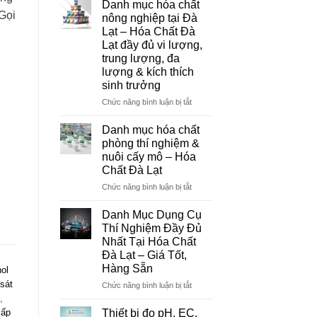
Danh mục hóa chất
Đà
 Gọi
nông nghiệp tại Đà
Lạt
Lạt – Hóa Chất Đà
–
Lạt đầy đủ vi lượng,
Đơn
trung lượng, đa
Vị
lượng & kích thích
Cung
sinh trưởng
Cấp
Hóa
ở
Chức năng bình luận bị tắt
Chất
Danh
Và
mục
Danh mục hóa chất
Thiết
hóa
phòng thí nghiệm &
Bị
chất
nuôi cấy mô – Hóa
Thí
nông
Chất Đà Lạt
Nghiệm
nghiệp
Uy
tại
ở
Chức năng bình luận bị tắt
Tín
Đà
Danh
Tại
Lạt
mục
Danh Mục Dụng Cụ
Đà
–
hóa
Thí Nghiệm Đầy Đủ
Lạt
Hóa
chất
Nhất Tại Hóa Chất
Chất
phòng
Đà Lạt – Giá Tốt,
Đà
thí
Hàng Sẵn
ol
Lạt
nghiệm
đầy
&
sát
ở
Chức năng bình luận bị tắt
đủ
nuôi
Danh
,
vi
cấy
Mục
Thiết bị đo pH, EC,
cấp