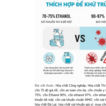
Bài viết thuộc:
Hóa chất Công nghiệp
,
Hóa chất Thí
cồn 75 độ giá tốt
,
cồn an toàn cho da
,
cồn chuẩn y 
75%
,
cồn Ethanol 90%
,
cồn ethanol 97%
,
cồn ethan
khuẩn bề mặt
,
cồn sát khuẩn chuẩn WHO
,
cồn sát 
hóa chất Đà Lạt
,
hóa chất sát khuẩn giá sỉ
,
mua cồn