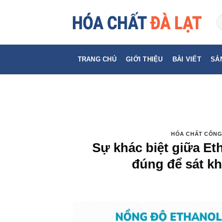
Skip
to
content
TRANG CHỦ
GIỚI THIỆU
BÀI VIẾT
SẢ
HÓA CHẤT CÔNG
Sự khác biệt giữa E
đúng để sát k