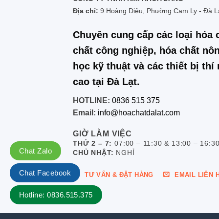
Địa chỉ:
9 Hoàng Diệu, Phường Cam Ly - Đà L
Chuyên cung cấp các loại hóa 
chất công nghiệp, hóa chất nôn
học kỹ thuật và các thiết bị th
cao tại Đà Lạt.
HOTLINE:
0836 515 375
Email:
info@hoachatdalat.com
GIỜ LÀM VIỆC
THỨ 2 – 7:
07:00 – 11:30 & 13:00 – 16:3
Chat Zalo
CHỦ NHẬT:
NGHỈ
Chat Facebook
TƯ VẤN & ĐẶT HÀNG
EMAIL LIÊN 
Hotline: 0836.515.375