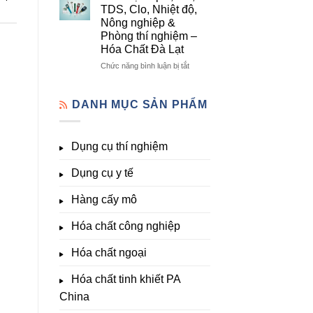
lượng,
mô
Dụng
TDS, Clo, Nhiệt độ,
trung
–
Cụ
Nông nghiệp &
lượng,
Hóa
Thí
Phòng thí nghiệm –
đa
Chất
Nghiệm
Hóa Chất Đà Lạt
lượng
Đà
Đầy
&
Lạt
Đủ
ở
Chức năng bình luận bị tắt
kích
Nhất
Thiết
thích
Tại
bị
sinh
Hóa
đo
DANH MỤC SẢN PHẨM
trưởng
Chất
pH,
Đà
EC,
Lạt
TDS,
Dụng cụ thí nghiệm
–
Clo,
Giá
Nhiệt
Tốt,
Dụng cụ y tế
độ,
Hàng
Nông
Sẵn
nghiệp
Hàng cấy mô
&
Phòng
Hóa chất công nghiệp
thí
nghiệm
Hóa chất ngoại
–
Hóa
Hóa chất tinh khiết PA
Chất
Đà
China
Lạt