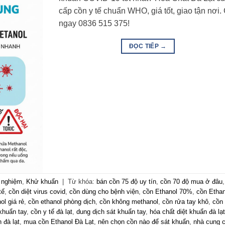
cấp cồn y tế chuẩn WHO, giá tốt, giao tận nơi.
ngay 0836 515 375!
ĐỌC TIẾP
→
 nghiệm
,
Khử khuẩn
|
Từ khóa:
bán cồn 75 độ uy tín
,
cồn 70 độ mua ở đâu
,
tế
,
cồn diệt virus covid
,
cồn dùng cho bệnh viện
,
cồn Ethanol 70%
,
cồn Ethan
ol giá rẻ
,
cồn ethanol phòng dịch
,
cồn không methanol
,
cồn rửa tay khô
,
cồn 
khuẩn tay
,
cồn y tế đà lạt
,
dung dịch sát khuẩn tay
,
hóa chất diệt khuẩn đà lạt
 đà lạt
,
mua cồn Ethanol Đà Lạt
,
nên chọn cồn nào để sát khuẩn
,
nhà cung 