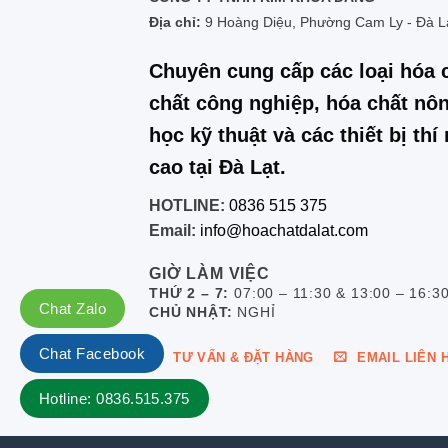
Địa chỉ:
9 Hoàng Diệu, Phường Cam Ly - Đà L
Chuyên cung cấp các loại hóa 
chất công nghiệp, hóa chất nôn
học kỹ thuật và các thiết bị th
cao tại Đà Lạt.
HOTLINE:
0836 515 375
Email:
info@hoachatdalat.com
GIỜ LÀM VIỆC
THỨ 2 – 7:
07:00 – 11:30 & 13:00 – 16:3
Chat Zalo
CHỦ NHẬT:
NGHỈ
Chat Facebook
TƯ VẤN & ĐẶT HÀNG
EMAIL LIÊN 
Hotline: 0836.515.375