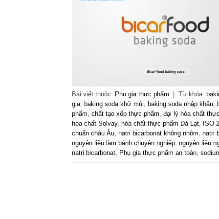
Bài viết thuộc:
Phụ gia thực phẩm
|
Từ khóa:
baki
gia
,
baking soda khử mùi
,
baking soda nhập khẩu
,
phẩm
,
chất tạo xốp thực phẩm
,
đại lý hóa chất th
hóa chất Solvay
,
hóa chất thực phẩm Đà Lạt
,
ISO 
chuẩn châu Âu
,
natri bicarbonat không nhôm
,
natri
nguyên liệu làm bánh chuyên nghiệp
,
nguyên liệu n
natri bicarbonat
,
Phụ gia thực phẩm an toàn
,
sodium