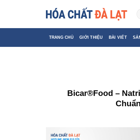
Skip
to
content
TRANG CHỦ
GIỚI THIỆU
BÀI VIẾT
SẢ
Bicar®Food – Natr
Chuẩn