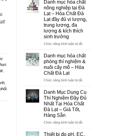
Danh mục hóa chất
Đà
nông nghiệp tại Đà
Lạt
Lạt – Hóa Chất Đà
ệu
–
Lạt đầy đủ vi lượng,
Đơn
ạt!
trung lượng, đa
Vị
lượng & kích thích
Cung
sinh trưởng
Cấp
Hóa
ở
Chức năng bình luận bị tắt
Chất
Danh
Và
mục
Danh mục hóa chất
Thiết
hụ
hóa
phòng thí nghiệm &
Bị
chất
thực
nuôi cấy mô – Hóa
Thí
nông
ạt
,
Chất Đà Lạt
Nghiệm
nghiệp
Uy
tại
ở
Chức năng bình luận bị tắt
ánh
,
Tín
Đà
Danh
Tại
phối
Lạt
mục
Danh Mục Dụng Cụ
Đà
–
hóa
Thí Nghiệm Đầy Đủ
Lạt
Hóa
chất
Nhất Tại Hóa Chất
Chất
phòng
Đà Lạt – Giá Tốt,
Đà
thí
Hàng Sẵn
Lạt
nghiệm
đầy
&
ở
Chức năng bình luận bị tắt
đủ
nuôi
Danh
vi
cấy
Mục
Thiết bị đo pH, EC,