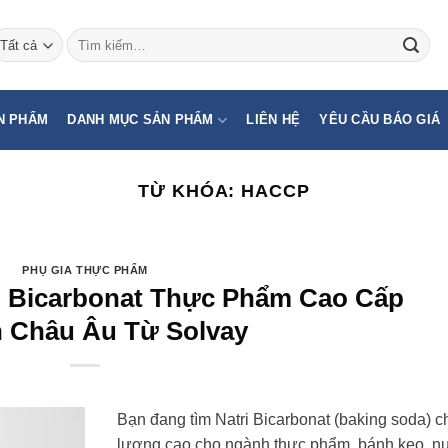
Tìm
kiếm:
N PHẨM
DANH MỤC SẢN PHẨM
LIÊN HỆ
YÊU CẦU BÁO GIÁ
TỪ KHÓA:
HACCP
PHỤ GIA THỰC PHẨM
i Bicarbonat Thực Phẩm Cao Cấp
 Châu Âu Từ Solvay
Bạn đang tìm Natri Bicarbonat (baking soda) c
lượng cao cho ngành thực phẩm, bánh kẹo, n