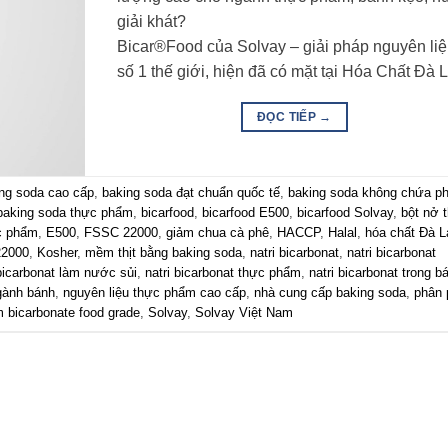
giải khát?
Bicar®Food của Solvay – giải pháp nguyên li
số 1 thế giới, hiện đã có mặt tại Hóa Chất Đà L
ĐỌC TIẾP
→
ng soda cao cấp
,
baking soda đạt chuẩn quốc tế
,
baking soda không chứa p
baking soda thực phẩm
,
bicarfood
,
bicarfood E500
,
bicarfood Solvay
,
bột nở 
ực phẩm
,
E500
,
FSSC 22000
,
giảm chua cà phê
,
HACCP
,
Halal
,
hóa chất Đà L
22000
,
Kosher
,
mềm thịt bằng baking soda
,
natri bicarbonat
,
natri bicarbonat
 bicarbonat làm nước sủi
,
natri bicarbonat thực phẩm
,
natri bicarbonat trong b
gành bánh
,
nguyên liệu thực phẩm cao cấp
,
nhà cung cấp baking soda
,
phân 
 bicarbonate food grade
,
Solvay
,
Solvay Việt Nam