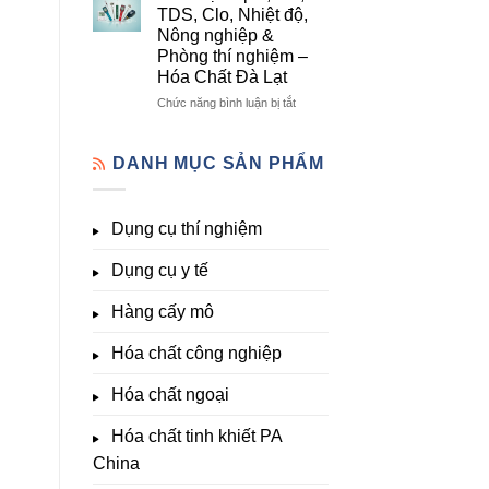
lượng,
mô
Dụng
TDS, Clo, Nhiệt độ,
trung
–
Cụ
Nông nghiệp &
lượng,
Hóa
Thí
Phòng thí nghiệm –
đa
Chất
Nghiệm
Hóa Chất Đà Lạt
lượng
Đà
Đầy
&
Lạt
Đủ
ở
Chức năng bình luận bị tắt
kích
Nhất
Thiết
thích
Tại
bị
sinh
Hóa
đo
DANH MỤC SẢN PHẨM
trưởng
Chất
pH,
Đà
EC,
Lạt
TDS,
Dụng cụ thí nghiệm
–
Clo,
Giá
Nhiệt
Tốt,
Dụng cụ y tế
độ,
Hàng
Nông
Sẵn
nghiệp
Hàng cấy mô
&
Phòng
Hóa chất công nghiệp
thí
nghiệm
Hóa chất ngoại
–
Hóa
Hóa chất tinh khiết PA
Chất
Đà
China
Lạt