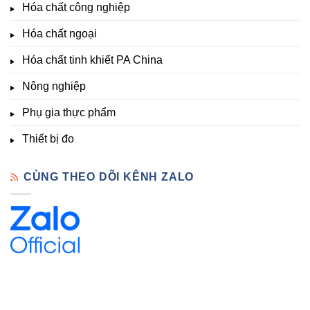
Phòng
Hàng
Hóa chất công nghiệp
thí
Sẵn
nghiệm
Hóa chất ngoại
–
Hóa
Hóa chất tinh khiết PA China
Chất
Đà
Lạt
Nông nghiệp
Phụ gia thực phẩm
Thiết bị đo
CÙNG THEO DÕI KÊNH ZALO