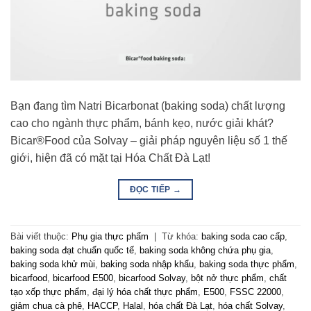
Bạn đang tìm Natri Bicarbonat (baking soda) chất lượng
cao cho ngành thực phẩm, bánh kẹo, nước giải khát?
Bicar®Food của Solvay – giải pháp nguyên liệu số 1 thế
giới, hiện đã có mặt tại Hóa Chất Đà Lạt!
ĐỌC TIẾP
→
Bài viết thuộc:
Phụ gia thực phẩm
|
Từ khóa:
baking soda cao cấp
,
baking soda đạt chuẩn quốc tế
,
baking soda không chứa phụ gia
,
baking soda khử mùi
,
baking soda nhập khẩu
,
baking soda thực phẩm
,
bicarfood
,
bicarfood E500
,
bicarfood Solvay
,
bột nở thực phẩm
,
chất
tạo xốp thực phẩm
,
đại lý hóa chất thực phẩm
,
E500
,
FSSC 22000
,
giảm chua cà phê
,
HACCP
,
Halal
,
hóa chất Đà Lạt
,
hóa chất Solvay
,