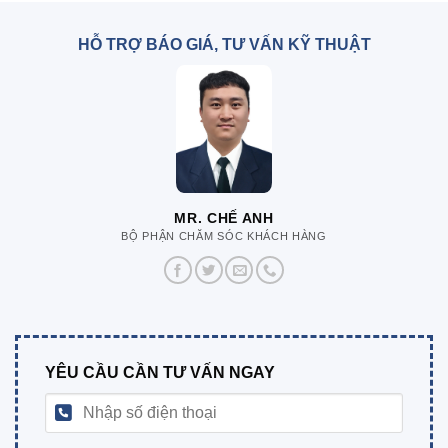
HỖ TRỢ BÁO GIÁ, TƯ VẤN KỸ THUẬT
MR. CHẾ ANH
BỘ PHẬN CHĂM SÓC KHÁCH HÀNG
YÊU CẦU CẦN TƯ VẤN NGAY