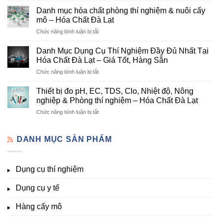
mục
Cung
Danh mục hóa chất phòng thí nghiệm & nuôi cấy
hóa
Cấp
mô – Hóa Chất Đà Lạt
chất
Hóa
ở
Chức năng bình luận bị tắt
nông
Chất
Danh
nghiệp
Và
mục
tại
Danh Mục Dụng Cụ Thí Nghiệm Đầy Đủ Nhất Tại
Thiết
hóa
Đà
Bị
Hóa Chất Đà Lạt – Giá Tốt, Hàng Sẵn
chất
Lạt
Thí
ở
Chức năng bình luận bị tắt
phòng
–
Nghiệm
Danh
thí
Hóa
Uy
Mục
nghiệm
Thiết bị đo pH, EC, TDS, Clo, Nhiệt độ, Nông
Chất
Tín
Dụng
&
nghiệp & Phòng thí nghiệm – Hóa Chất Đà Lạt
Đà
Tại
Cụ
nuôi
Lạt
Đà
ở
Chức năng bình luận bị tắt
Thí
cấy
đầy
Lạt
Thiết
Nghiệm
mô
đủ
bị
Đầy
–
vi
đo
DANH MỤC SẢN PHẨM
Đủ
Hóa
lượng,
pH,
Nhất
Chất
trung
EC,
Tại
Đà
lượng,
TDS,
Hóa
Lạt
đa
Dụng cụ thí nghiệm
Clo,
Chất
lượng
Nhiệt
Đà
&
Dụng cụ y tế
độ,
Lạt
kích
Nông
–
thích
nghiệp
Giá
Hàng cấy mô
sinh
&
Tốt,
trưởng