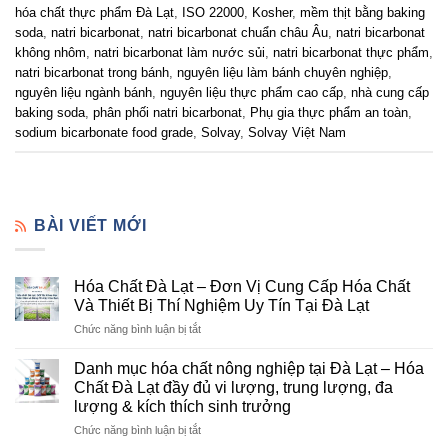
hóa chất thực phẩm Đà Lạt
,
ISO 22000
,
Kosher
,
mềm thịt bằng baking
soda
,
natri bicarbonat
,
natri bicarbonat chuẩn châu Âu
,
natri bicarbonat
không nhôm
,
natri bicarbonat làm nước sủi
,
natri bicarbonat thực phẩm
,
natri bicarbonat trong bánh
,
nguyên liệu làm bánh chuyên nghiệp
,
nguyên liệu ngành bánh
,
nguyên liệu thực phẩm cao cấp
,
nhà cung cấp
baking soda
,
phân phối natri bicarbonat
,
Phụ gia thực phẩm an toàn
,
sodium bicarbonate food grade
,
Solvay
,
Solvay Việt Nam
BÀI VIẾT MỚI
Hóa Chất Đà Lạt – Đơn Vị Cung Cấp Hóa Chất
Và Thiết Bị Thí Nghiệm Uy Tín Tại Đà Lạt
ở
Chức năng bình luận bị tắt
Hóa
Chất
Danh mục hóa chất nông nghiệp tại Đà Lạt – Hóa
Đà
Chất Đà Lạt đầy đủ vi lượng, trung lượng, đa
Lạt
lượng & kích thích sinh trưởng
–
ở
Chức năng bình luận bị tắt
Đơn
Danh
Vị