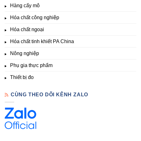
thích
nghiệp
Giá
Hàng cấy mô
sinh
&
Tốt,
trưởng
Phòng
Hàng
Hóa chất công nghiệp
thí
Sẵn
nghiệm
Hóa chất ngoại
–
Hóa
Hóa chất tinh khiết PA China
Chất
Đà
Lạt
Nông nghiệp
Phụ gia thực phẩm
Thiết bị đo
CÙNG THEO DÕI KÊNH ZALO