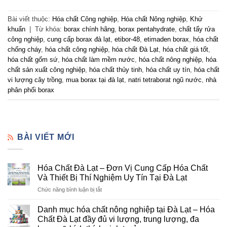
Bài viết thuộc:
Hóa chất Công nghiệp
,
Hóa chất Nông nghiệp
,
Khử
khuẩn
|
Từ khóa:
borax chính hãng
,
borax pentahydrate
,
chất tẩy rửa
công nghiệp
,
cung cấp borax đà lạt
,
etibor-48
,
etimaden borax
,
hóa chất
chống cháy
,
hóa chất công nghiệp
,
hóa chất Đà Lạt
,
hóa chất giá tốt
,
hóa chất gốm sứ
,
hóa chất làm mềm nước
,
hóa chất nông nghiệp
,
hóa
chất sản xuất công nghiệp
,
hóa chất thủy tinh
,
hóa chất uy tín
,
hóa chất
vi lượng cây trồng
,
mua borax tại đà lạt
,
natri tetraborat ngũ nước
,
nhà
phân phối borax
BÀI VIẾT MỚI
Hóa Chất Đà Lạt – Đơn Vị Cung Cấp Hóa Chất
Và Thiết Bị Thí Nghiệm Uy Tín Tại Đà Lạt
ở
Chức năng bình luận bị tắt
Hóa
Chất
Danh mục hóa chất nông nghiệp tại Đà Lạt – Hóa
Đà
Chất Đà Lạt đầy đủ vi lượng, trung lượng, đa
Lạt