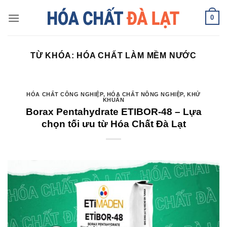
Skip
0
to
content
TỪ KHÓA:
HÓA CHẤT LÀM MỀM NƯỚC
HÓA CHẤT CÔNG NGHIỆP
,
HÓA CHẤT NÔNG NGHIỆP
,
KHỬ
KHUẨN
Borax Pentahydrate ETIBOR-48 – Lựa
chọn tối ưu từ Hóa Chất Đà Lạt