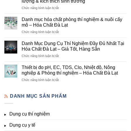
lượng & kích thích sinh trưởng
–
ở
Chức năng bình luận bị tắt
Đơn
Danh
Vị
mục
Cung
Danh mục hóa chất phòng thí nghiệm & nuôi cấy
hóa
Cấp
mô – Hóa Chất Đà Lạt
chất
Hóa
ở
Chức năng bình luận bị tắt
nông
Chất
Danh
nghiệp
Và
mục
tại
Danh Mục Dụng Cụ Thí Nghiệm Đầy Đủ Nhất Tại
Thiết
hóa
Đà
Bị
Hóa Chất Đà Lạt – Giá Tốt, Hàng Sẵn
chất
Lạt
Thí
ở
Chức năng bình luận bị tắt
phòng
–
Nghiệm
Danh
thí
Hóa
Uy
Mục
nghiệm
Thiết bị đo pH, EC, TDS, Clo, Nhiệt độ, Nông
Chất
Tín
Dụng
&
nghiệp & Phòng thí nghiệm – Hóa Chất Đà Lạt
Đà
Tại
Cụ
nuôi
Lạt
Đà
ở
Chức năng bình luận bị tắt
Thí
cấy
đầy
Lạt
Thiết
Nghiệm
mô
đủ
bị
Đầy
–
vi
đo
DANH MỤC SẢN PHẨM
Đủ
Hóa
lượng,
pH,
Nhất
Chất
trung
EC,
Tại
Đà
lượng,
TDS,
Hóa
Lạt
đa
Dụng cụ thí nghiệm
Clo,
Chất
lượng
Nhiệt
Đà
&
Dụng cụ y tế
độ,
Lạt
kích
Nông
–