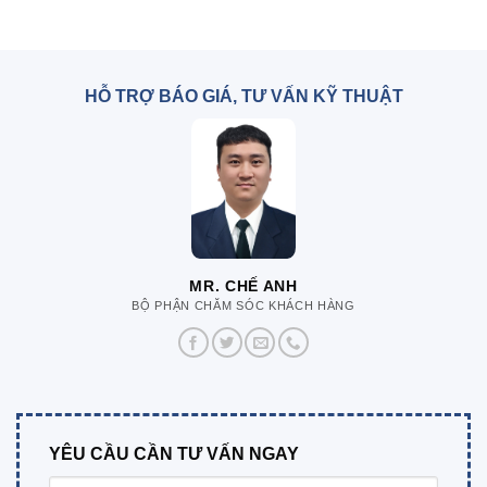
HỖ TRỢ BÁO GIÁ, TƯ VẤN KỸ THUẬT
MR. CHẾ ANH
BỘ PHẬN CHĂM SÓC KHÁCH HÀNG
YÊU CẦU CẦN TƯ VẤN NGAY