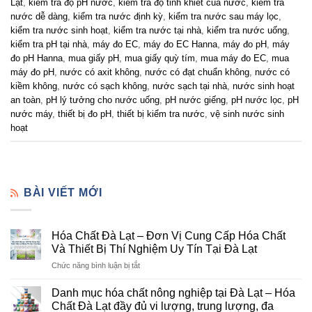
Lạt
,
kiểm tra độ pH nước
,
kiểm tra độ tinh khiết của nước
,
kiểm tra
nước dễ dàng
,
kiểm tra nước định kỳ
,
kiểm tra nước sau máy lọc
,
kiểm tra nước sinh hoạt
,
kiểm tra nước tại nhà
,
kiểm tra nước uống
,
kiểm tra pH tại nhà
,
máy đo EC
,
máy đo EC Hanna
,
máy đo pH
,
máy
đo pH Hanna
,
mua giấy pH
,
mua giấy quỳ tím
,
mua máy đo EC
,
mua
máy đo pH
,
nước có axit không
,
nước có đạt chuẩn không
,
nước có
kiềm không
,
nước có sạch không
,
nước sạch tại nhà
,
nước sinh hoạt
an toàn
,
pH lý tưởng cho nước uống
,
pH nước giếng
,
pH nước lọc
,
pH
nước máy
,
thiết bị đo pH
,
thiết bị kiểm tra nước
,
vệ sinh nước sinh
hoạt
BÀI VIẾT MỚI
Hóa Chất Đà Lạt – Đơn Vị Cung Cấp Hóa Chất
Và Thiết Bị Thí Nghiệm Uy Tín Tại Đà Lạt
ở
Chức năng bình luận bị tắt
Hóa
Chất
Danh mục hóa chất nông nghiệp tại Đà Lạt – Hóa
Đà
Chất Đà Lạt đầy đủ vi lượng, trung lượng, đa
Lạt