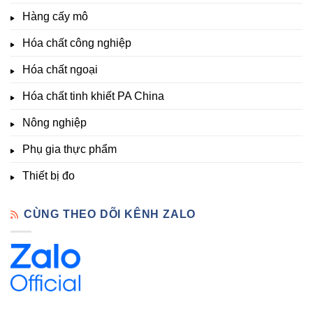
Nông
–
thích
nghiệp
Giá
Hàng cấy mô
sinh
&
Tốt,
trưởng
Phòng
Hàng
Hóa chất công nghiệp
thí
Sẵn
nghiệm
Hóa chất ngoại
–
Hóa
Hóa chất tinh khiết PA China
Chất
Đà
Lạt
Nông nghiệp
Phụ gia thực phẩm
Thiết bị đo
CÙNG THEO DÕI KÊNH ZALO