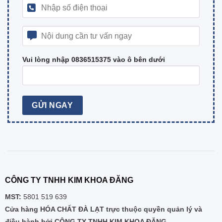
Vui lòng nhập 0836515375 vào ô bên dưới
CÔNG TY TNHH KIM KHOA ĐĂNG
MST:
5801 519 639
Cửa hàng HÓA CHẤT ĐÀ LẠT trực thuộc quyền quản lý và
điều hành bởi CÔNG TY TNHH KIM KHOA ĐĂNG