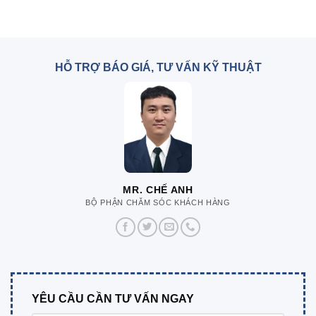
HỖ TRỢ BÁO GIÁ, TƯ VẤN KỸ THUẬT
MR. CHẾ ANH
BỘ PHẬN CHĂM SÓC KHÁCH HÀNG
YÊU CẦU CẦN TƯ VẤN NGAY