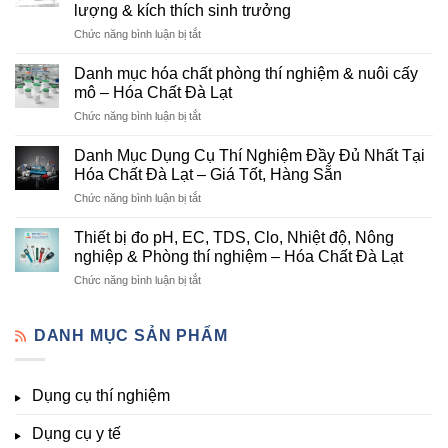
lượng & kích thích sinh trưởng
–
ở
Chức năng bình luận bị tắt
Đơn
Danh
Vị
mục
Cung
Danh mục hóa chất phòng thí nghiệm & nuôi cấy
hóa
Cấp
mô – Hóa Chất Đà Lạt
chất
Hóa
ở
Chức năng bình luận bị tắt
nông
Chất
Danh
nghiệp
Và
mục
tại
Danh Mục Dụng Cụ Thí Nghiệm Đầy Đủ Nhất Tại
Thiết
hóa
Đà
Bị
Hóa Chất Đà Lạt – Giá Tốt, Hàng Sẵn
chất
Lạt
Thí
ở
Chức năng bình luận bị tắt
phòng
–
Nghiệm
Danh
thí
Hóa
Uy
Mục
nghiệm
Thiết bị đo pH, EC, TDS, Clo, Nhiệt độ, Nông
Chất
Tín
Dụng
&
nghiệp & Phòng thí nghiệm – Hóa Chất Đà Lạt
Đà
Tại
Cụ
nuôi
Lạt
Đà
ở
Chức năng bình luận bị tắt
Thí
cấy
đầy
Lạt
Thiết
Nghiệm
mô
đủ
bị
Đầy
–
vi
đo
DANH MỤC SẢN PHẨM
Đủ
Hóa
lượng,
pH,
Nhất
Chất
trung
EC,
Tại
Đà
lượng,
TDS,
Hóa
Lạt
đa
Dụng cụ thí nghiệm
Clo,
Chất
lượng
Nhiệt
Đà
&
Dụng cụ y tế
độ,
Lạt
kích