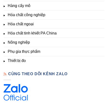
Nông
–
thích
nghiệp
Giá
Hàng cấy mô
sinh
&
Tốt,
trưởng
Phòng
Hàng
Hóa chất công nghiệp
thí
Sẵn
nghiệm
Hóa chất ngoại
–
Hóa
Hóa chất tinh khiết PA China
Chất
Đà
Lạt
Nông nghiệp
Phụ gia thực phẩm
Thiết bị đo
CÙNG THEO DÕI KÊNH ZALO