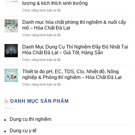
lượng & kích thích sinh trưởng
–
ở
Chức năng bình luận bị tắt
Đơn
Danh
Vị
mục
Cung
Danh mục hóa chất phòng thí nghiệm & nuôi cấy
hóa
Cấp
mô – Hóa Chất Đà Lạt
chất
Hóa
ở
Chức năng bình luận bị tắt
nông
Chất
Danh
nghiệp
Và
mục
tại
Danh Mục Dụng Cụ Thí Nghiệm Đầy Đủ Nhất Tại
Thiết
hóa
Đà
Bị
Hóa Chất Đà Lạt – Giá Tốt, Hàng Sẵn
chất
Lạt
Thí
ở
Chức năng bình luận bị tắt
phòng
–
Nghiệm
Danh
thí
Hóa
Uy
Mục
nghiệm
Thiết bị đo pH, EC, TDS, Clo, Nhiệt độ, Nông
Chất
Tín
Dụng
&
nghiệp & Phòng thí nghiệm – Hóa Chất Đà Lạt
Đà
Tại
Cụ
nuôi
Lạt
Đà
ở
Chức năng bình luận bị tắt
Thí
cấy
đầy
Lạt
Thiết
Nghiệm
mô
đủ
bị
Đầy
–
vi
đo
DANH MỤC SẢN PHẨM
Đủ
Hóa
lượng,
pH,
Nhất
Chất
trung
EC,
Tại
Đà
lượng,
TDS,
Hóa
Lạt
đa
Dụng cụ thí nghiệm
Clo,
Chất
lượng
Nhiệt
Đà
&
Dụng cụ y tế
độ,
Lạt
kích