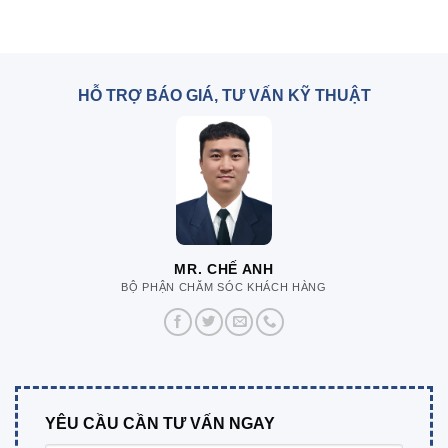
HỖ TRỢ BÁO GIÁ, TƯ VẤN KỸ THUẬT
MR. CHẾ ANH
BỘ PHẬN CHĂM SÓC KHÁCH HÀNG
YÊU CẦU CẦN TƯ VẤN NGAY