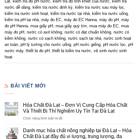
Lạt
,
kiểm tra độ pH nước
,
kiểm tra độ tinh khiết của nước
,
kiểm tra
nước dễ dàng
,
kiểm tra nước định kỳ
,
kiểm tra nước sau máy lọc
,
kiểm tra nước sinh hoạt
,
kiểm tra nước tại nhà
,
kiểm tra nước uống
,
kiểm tra pH tại nhà
,
máy đo EC
,
máy đo EC Hanna
,
máy đo pH
,
máy
đo pH Hanna
,
mua giấy pH
,
mua giấy quỳ tím
,
mua máy đo EC
,
mua
máy đo pH
,
nước có axit không
,
nước có đạt chuẩn không
,
nước có
kiềm không
,
nước có sạch không
,
nước sạch tại nhà
,
nước sinh hoạt
an toàn
,
pH lý tưởng cho nước uống
,
pH nước giếng
,
pH nước lọc
,
pH
nước máy
,
thiết bị đo pH
,
thiết bị kiểm tra nước
,
vệ sinh nước sinh
hoạt
BÀI VIẾT MỚI
Hóa Chất Đà Lạt – Đơn Vị Cung Cấp Hóa Chất
Và Thiết Bị Thí Nghiệm Uy Tín Tại Đà Lạt
ở
Chức năng bình luận bị tắt
Hóa
Chất
Danh mục hóa chất nông nghiệp tại Đà Lạt – Hóa
Đà
Chất Đà Lạt đầy đủ vi lượng, trung lượng, đa
Lạt