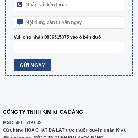
Vui lòng nhập 0836515375 vào ô bên dưới
CÔNG TY TNHH KIM KHOA ĐĂNG
MST:
5801 519 639
Cửa hàng HÓA CHẤT ĐÀ LẠT trực thuộc quyền quản lý và
điều hành bởi CÔNG TY TNHH KIM KHOA ĐĂNG