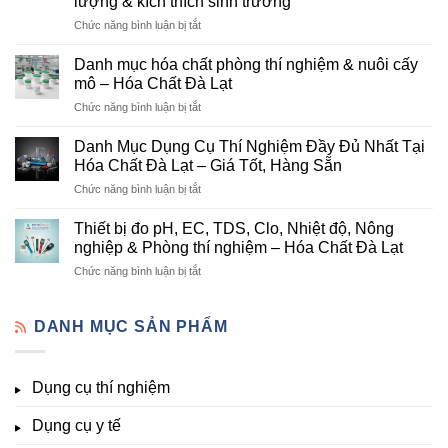
lượng & kích thích sinh trưởng
–
ở
Chức năng bình luận bị tắt
Đơn
Danh
Vị
mục
Cung
Danh mục hóa chất phòng thí nghiệm & nuôi cấy
hóa
Cấp
mô – Hóa Chất Đà Lạt
chất
Hóa
ở
Chức năng bình luận bị tắt
nông
Chất
Danh
nghiệp
Và
mục
tại
Danh Mục Dụng Cụ Thí Nghiệm Đầy Đủ Nhất Tại
Thiết
hóa
Đà
Bị
Hóa Chất Đà Lạt – Giá Tốt, Hàng Sẵn
chất
Lạt
Thí
ở
Chức năng bình luận bị tắt
phòng
–
Nghiệm
Danh
thí
Hóa
Uy
Mục
nghiệm
Thiết bị đo pH, EC, TDS, Clo, Nhiệt độ, Nông
Chất
Tín
Dụng
&
nghiệp & Phòng thí nghiệm – Hóa Chất Đà Lạt
Đà
Tại
Cụ
nuôi
Lạt
Đà
ở
Chức năng bình luận bị tắt
Thí
cấy
đầy
Lạt
Thiết
Nghiệm
mô
đủ
bị
Đầy
–
vi
đo
DANH MỤC SẢN PHẨM
Đủ
Hóa
lượng,
pH,
Nhất
Chất
trung
EC,
Tại
Đà
lượng,
TDS,
Hóa
Lạt
đa
Dụng cụ thí nghiệm
Clo,
Chất
lượng
Nhiệt
Đà
&
Dụng cụ y tế
độ,
Lạt
kích
Nông
–