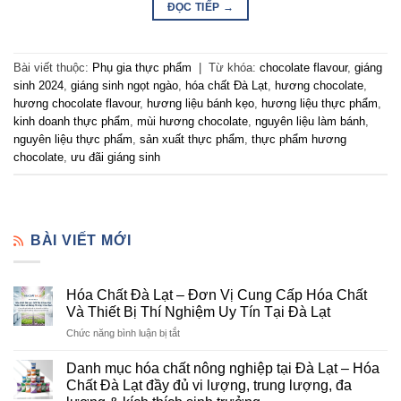
ĐỌC TIẾP
→
Bài viết thuộc:
Phụ gia thực phẩm
|
Từ khóa:
chocolate flavour
,
giáng
sinh 2024
,
giáng sinh ngọt ngào
,
hóa chất Đà Lạt
,
hương chocolate
,
hương chocolate flavour
,
hương liệu bánh kẹo
,
hương liệu thực phẩm
,
kinh doanh thực phẩm
,
mùi hương chocolate
,
nguyên liệu làm bánh
,
nguyên liệu thực phẩm
,
sản xuất thực phẩm
,
thực phẩm hương
chocolate
,
ưu đãi giáng sinh
BÀI VIẾT MỚI
Hóa Chất Đà Lạt – Đơn Vị Cung Cấp Hóa Chất
Và Thiết Bị Thí Nghiệm Uy Tín Tại Đà Lạt
ở
Chức năng bình luận bị tắt
Hóa
Chất
Danh mục hóa chất nông nghiệp tại Đà Lạt – Hóa
Đà
Chất Đà Lạt đầy đủ vi lượng, trung lượng, đa
Lạt