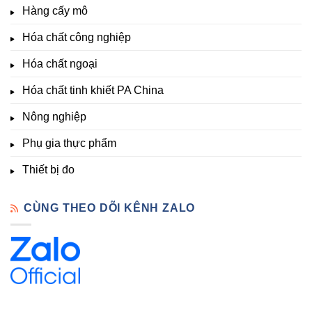
thích
nghiệp
Giá
Hàng cấy mô
sinh
&
Tốt,
trưởng
Phòng
Hàng
Hóa chất công nghiệp
thí
Sẵn
nghiệm
Hóa chất ngoại
–
Hóa
Hóa chất tinh khiết PA China
Chất
Đà
Lạt
Nông nghiệp
Phụ gia thực phẩm
Thiết bị đo
CÙNG THEO DÕI KÊNH ZALO