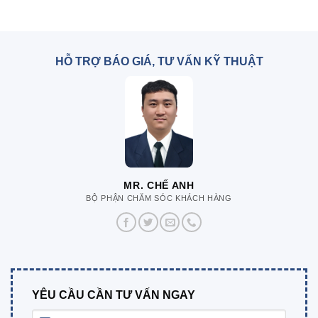
HỖ TRỢ BÁO GIÁ, TƯ VẤN KỸ THUẬT
MR. CHẾ ANH
BỘ PHẬN CHĂM SÓC KHÁCH HÀNG
YÊU CẦU CẦN TƯ VẤN NGAY