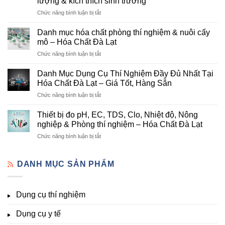
lượng & kích thích sinh trưởng
–
ở
Chức năng bình luận bị tắt
Đơn
Danh
Vị
mục
Cung
Danh mục hóa chất phòng thí nghiệm & nuôi cấy
hóa
Cấp
mô – Hóa Chất Đà Lạt
chất
Hóa
ở
Chức năng bình luận bị tắt
nông
Chất
Danh
nghiệp
Và
mục
tại
Danh Mục Dụng Cụ Thí Nghiệm Đầy Đủ Nhất Tại
Thiết
hóa
Đà
Bị
Hóa Chất Đà Lạt – Giá Tốt, Hàng Sẵn
chất
Lạt
Thí
ở
Chức năng bình luận bị tắt
phòng
–
Nghiệm
Danh
thí
Hóa
Uy
Mục
nghiệm
Thiết bị đo pH, EC, TDS, Clo, Nhiệt độ, Nông
Chất
Tín
Dụng
&
nghiệp & Phòng thí nghiệm – Hóa Chất Đà Lạt
Đà
Tại
Cụ
nuôi
Lạt
Đà
ở
Chức năng bình luận bị tắt
Thí
cấy
đầy
Lạt
Thiết
Nghiệm
mô
đủ
bị
Đầy
–
vi
đo
DANH MỤC SẢN PHẨM
Đủ
Hóa
lượng,
pH,
Nhất
Chất
trung
EC,
Tại
Đà
lượng,
TDS,
Hóa
Lạt
đa
Dụng cụ thí nghiệm
Clo,
Chất
lượng
Nhiệt
Đà
&
Dụng cụ y tế
độ,
Lạt
kích
Nông
–