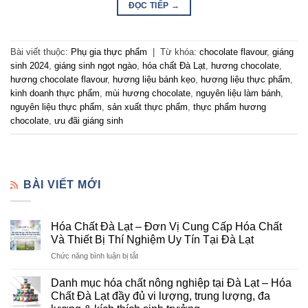
ĐỌC TIẾP
→
Bài viết thuộc:
Phụ gia thực phẩm
|
Từ khóa:
chocolate flavour
,
giáng
sinh 2024
,
giáng sinh ngọt ngào
,
hóa chất Đà Lạt
,
hương chocolate
,
hương chocolate flavour
,
hương liệu bánh kẹo
,
hương liệu thực phẩm
,
kinh doanh thực phẩm
,
mùi hương chocolate
,
nguyên liệu làm bánh
,
nguyên liệu thực phẩm
,
sản xuất thực phẩm
,
thực phẩm hương
chocolate
,
ưu đãi giáng sinh
BÀI VIẾT MỚI
Hóa Chất Đà Lạt – Đơn Vị Cung Cấp Hóa Chất
Và Thiết Bị Thí Nghiệm Uy Tín Tại Đà Lạt
ở
Chức năng bình luận bị tắt
Hóa
Chất
Danh mục hóa chất nông nghiệp tại Đà Lạt – Hóa
Đà
Chất Đà Lạt đầy đủ vi lượng, trung lượng, đa
Lạt