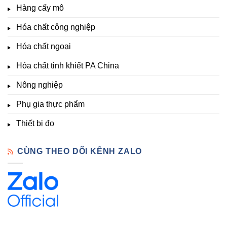
thích
nghiệp
Giá
Hàng cấy mô
sinh
&
Tốt,
trưởng
Phòng
Hàng
Hóa chất công nghiệp
thí
Sẵn
nghiệm
Hóa chất ngoại
–
Hóa
Hóa chất tinh khiết PA China
Chất
Đà
Lạt
Nông nghiệp
Phụ gia thực phẩm
Thiết bị đo
CÙNG THEO DÕI KÊNH ZALO