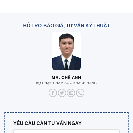
HỖ TRỢ BÁO GIÁ, TƯ VẤN KỸ THUẬT
MR. CHẾ ANH
BỘ PHẬN CHĂM SÓC KHÁCH HÀNG
YÊU CẦU CẦN TƯ VẤN NGAY