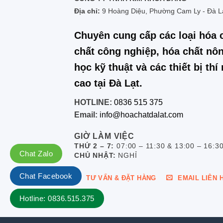
Địa chỉ:
9 Hoàng Diệu, Phường Cam Ly - Đà L
Chuyên cung cấp các loại hóa 
chất công nghiệp, hóa chất nôn
học kỹ thuật và các thiết bị th
cao tại Đà Lạt.
HOTLINE:
0836 515 375
Email:
info@hoachatdalat.com
GIỜ LÀM VIỆC
THỨ 2 – 7:
07:00 – 11:30 & 13:00 – 16:3
Chat Zalo
CHỦ NHẬT:
NGHỈ
Chat Facebook
TƯ VẤN & ĐẶT HÀNG
EMAIL LIÊN 
Hotline: 0836.515.375