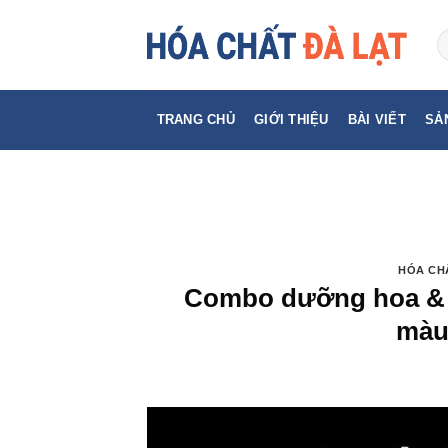
Skip
to
content
TRANG CHỦ
GIỚI THIỆU
BÀI VIẾT
SẢ
HÓA CH
Combo dưỡng hoa & n
màu