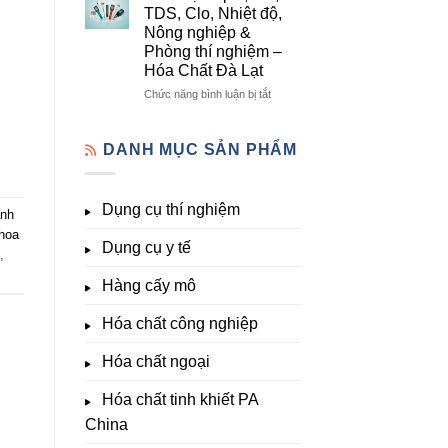
lượng,
mô
Dụng
TDS, Clo, Nhiệt độ,
trung
–
Cụ
Nông nghiệp &
lượng,
Hóa
Thí
Phòng thí nghiệm –
đa
Chất
Nghiệm
Hóa Chất Đà Lạt
lượng
Đà
Đầy
&
Lạt
Đủ
ở
Chức năng bình luận bị tắt
kích
Nhất
Thiết
thích
Tại
bị
sinh
Hóa
đo
DANH MỤC SẢN PHẨM
trưởng
Chất
pH,
Đà
EC,
Lạt
TDS,
Dụng cụ thí nghiệm
–
Clo,
ánh
Giá
Nhiệt
 hoa
Tốt,
Dụng cụ y tế
độ,
,
Hàng
Nông
Sẵn
nghiệp
Hàng cấy mô
&
Phòng
Hóa chất công nghiệp
thí
nghiệm
Hóa chất ngoại
–
Hóa
Hóa chất tinh khiết PA
Chất
Đà
China
Lạt