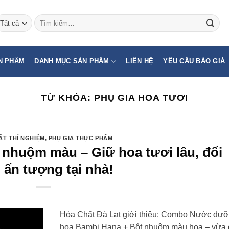
Tìm
kiếm:
N PHẨM
DANH MỤC SẢN PHẨM
LIÊN HỆ
YÊU CẦU BÁO GIÁ
TỪ KHÓA:
PHỤ GIA HOA TƯƠI
ẤT THÍ NGHIỆM
,
PHỤ GIA THỰC PHẨM
huộm màu – Giữ hoa tươi lâu, đổi
 ấn tượng tại nhà!
Hóa Chất Đà Lạt giới thiệu: Combo Nước dư
hoa Bambi Hana + Bột nhuộm màu hoa – vừa 