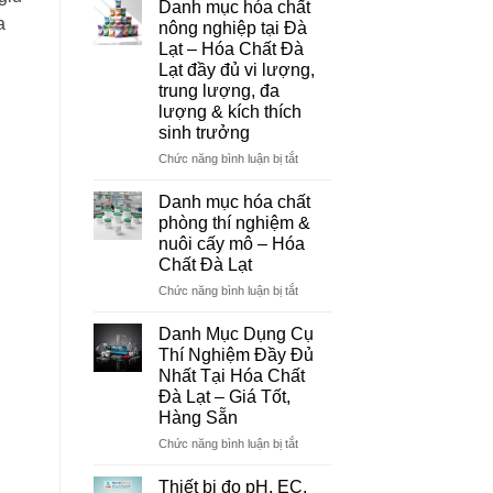
Danh mục hóa chất
Đà
a
nông nghiệp tại Đà
Lạt
Lạt – Hóa Chất Đà
–
Lạt đầy đủ vi lượng,
Đơn
trung lượng, đa
Vị
lượng & kích thích
Cung
sinh trưởng
Cấp
Hóa
ở
Chức năng bình luận bị tắt
Chất
Danh
Và
mục
Danh mục hóa chất
Thiết
hóa
phòng thí nghiệm &
Bị
chất
nuôi cấy mô – Hóa
Thí
nông
Chất Đà Lạt
Nghiệm
nghiệp
Uy
tại
ở
Chức năng bình luận bị tắt
Tín
Đà
Danh
Tại
Lạt
mục
Danh Mục Dụng Cụ
Đà
–
hóa
Thí Nghiệm Đầy Đủ
Lạt
Hóa
chất
Nhất Tại Hóa Chất
Chất
phòng
Đà Lạt – Giá Tốt,
Đà
thí
Hàng Sẵn
Lạt
nghiệm
đầy
&
ở
Chức năng bình luận bị tắt
đủ
nuôi
Danh
vi
cấy
Mục
Thiết bị đo pH, EC,