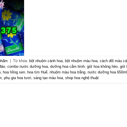
 phẩm
|
Từ khóa:
bột nhuộm cánh hoa
,
bột nhuộm màu hoa
,
cách đổi màu c
đáo
,
combo nước dưỡng hoa
,
dưỡng hoa cắm bình
,
giữ hoa không héo
,
giữ
n
,
hoa hồng sen
,
hoa tím Huế
,
nhuộm màu hoa trắng
,
nước dưỡng hoa 650ml
m
,
phụ gia hoa tươi
,
sáng tạo màu hoa
,
shop hoa nghệ thuật