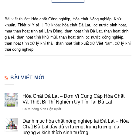
Bài viết thuộc:
Hóa chất Công nghiệp
,
Hóa chất Nông nghiệp
,
Khử
khuẩn
,
Thiết bị Y tế
|
Từ khóa:
hóa chất Đà Lạt
,
lọc nước sinh hoạt
,
mua than hoạt tính tại Lâm Đồng
,
than hoạt tính Đà Lạt
,
than hoạt tính
giá rẻ
,
than hoạt tính khử mùi
,
than hoạt tính lọc nước công nghiệp
,
than hoạt tính xử lý khí thải
,
than hoạt tính xuất xứ Việt Nam
,
xử lý khí
thải công nghiệp
BÀI VIẾT MỚI
Hóa Chất Đà Lạt – Đơn Vị Cung Cấp Hóa Chất
Và Thiết Bị Thí Nghiệm Uy Tín Tại Đà Lạt
ở
Chức năng bình luận bị tắt
Hóa
Chất
Danh mục hóa chất nông nghiệp tại Đà Lạt – Hóa
Đà
Chất Đà Lạt đầy đủ vi lượng, trung lượng, đa
Lạt
lượng & kích thích sinh trưởng
–