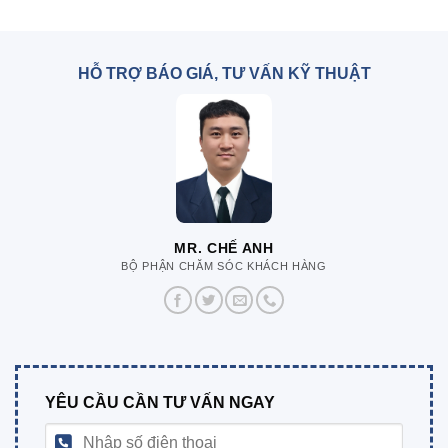
HỖ TRỢ BÁO GIÁ, TƯ VẤN KỸ THUẬT
MR. CHẾ ANH
BỘ PHẬN CHĂM SÓC KHÁCH HÀNG
YÊU CẦU CẦN TƯ VẤN NGAY