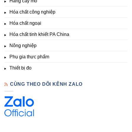
Hàng cấy mô
sinh
&
Tốt,
trưởng
Phòng
Hàng
Hóa chất công nghiệp
thí
Sẵn
nghiệm
Hóa chất ngoại
–
Hóa
Hóa chất tinh khiết PA China
Chất
Đà
Lạt
Nông nghiệp
Phụ gia thực phẩm
Thiết bị đo
CÙNG THEO DÕI KÊNH ZALO