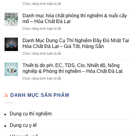
ở
Chức năng bình luận bị tắt
Đơn
Danh
Vị
mục
Cung
Danh mục hóa chất phòng thí nghiệm & nuôi cấy
hóa
Cấp
mô – Hóa Chất Đà Lạt
chất
Hóa
ở
Chức năng bình luận bị tắt
nông
Chất
Danh
nghiệp
Và
mục
tại
Danh Mục Dụng Cụ Thí Nghiệm Đầy Đủ Nhất Tại
Thiết
hóa
Đà
Bị
Hóa Chất Đà Lạt – Giá Tốt, Hàng Sẵn
chất
Lạt
Thí
ở
Chức năng bình luận bị tắt
phòng
–
Nghiệm
Danh
thí
Hóa
Uy
Mục
nghiệm
Thiết bị đo pH, EC, TDS, Clo, Nhiệt độ, Nông
Chất
Tín
Dụng
&
nghiệp & Phòng thí nghiệm – Hóa Chất Đà Lạt
Đà
Tại
Cụ
nuôi
Lạt
Đà
ở
Chức năng bình luận bị tắt
Thí
cấy
đầy
Lạt
Thiết
Nghiệm
mô
đủ
bị
Đầy
–
vi
đo
DANH MỤC SẢN PHẨM
Đủ
Hóa
lượng,
pH,
Nhất
Chất
trung
EC,
Tại
Đà
lượng,
TDS,
Hóa
Lạt
đa
Dụng cụ thí nghiệm
Clo,
Chất
lượng
Nhiệt
Đà
&
Dụng cụ y tế
độ,
Lạt
kích
Nông
–
thích
nghiệp
Giá